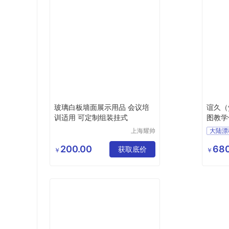
玻璃白板墙面展示用品 会议培
谊久（
训适用 可定制组装挂式
图教学
上海耀帅
大陆漂
玻璃制品
30410
有限公司
200.00
680
获取底价
学习用
￥
￥