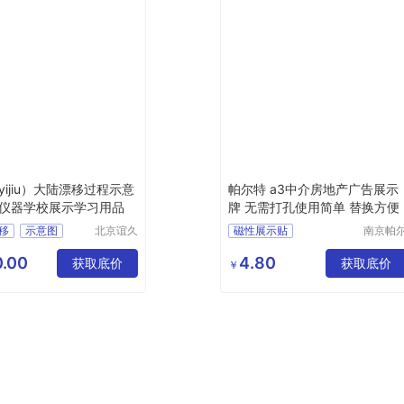
yijiu）大陆漂移过程示意
帕尔特 a3中介房地产广告展示
仪器学校展示学习用品
牌 无需打孔使用简单 替换方便
移
示意图
北京谊久
磁性展示贴
南京帕
科技有限
特库房
002301
公司
备有限
.00
4.80
品
获取底价
获取底价
￥
司