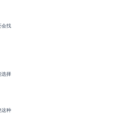
还会找
能选择
绝这种