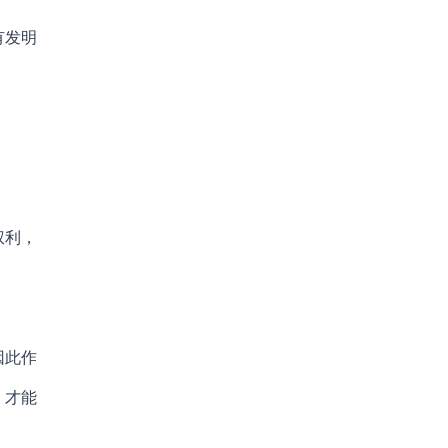
有发明
权利，
因此作
，才能