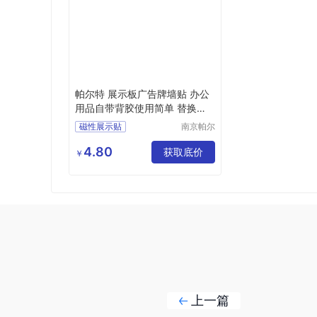
帕尔特 展示板广告牌墙贴 办公
用品自带背胶使用简单 替换方
便
磁性展示贴
南京帕尔
特库房设
备有限公
4.80
获取底价
￥
司
上一篇