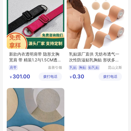
新款内衣透明肩带 隐形文胸
乳贴源厂直供 无纺布透气一
宽肩 带 精装1.2与1.5CM透明
次性防溢贴乳胸贴 形状多样
带厂 家
可定制
肩带
嘉善引领
乳贴
胸贴
贴乳贴
昆山义斯
服饰辅料
莱电子有
防溢乳贴
乳贴厂家
301.00
0.30
拨打电话
厂(普通
拨打电话
限公司
￥
￥
合伙)