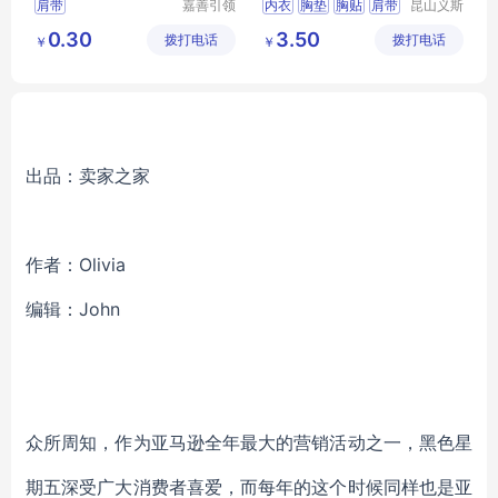
肩带
嘉善引领
内衣
胸垫
胸贴
肩带
昆山义斯
服饰辅料
莱电子有
吊袜带
0.30
3.50
拨打电话
厂(普通
拨打电话
限公司
￥
￥
合伙)
出品：卖家之家
作者：
Olivia
编辑：
John
众所周知，作为亚马逊全年最大的营销活动之一，黑色星
期五深受广大消费者喜爱，而每年的这个时候同样也是亚