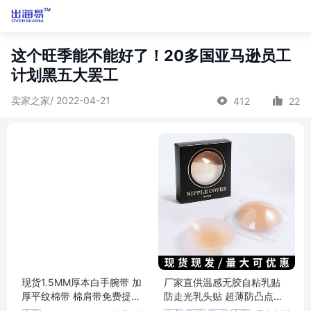
这个旺季能不能好了！20多国亚马逊员工
计划黑五大罢工
卖家之家/ 2022-04-21
412
22
现货1.5MM厚本白手腕带 加
厂家直供温感无胶自粘乳贴
厚平纹棉带 棉肩带免费提供
防走光乳头贴 超薄防凸点硅
样品
胶固态胸贴