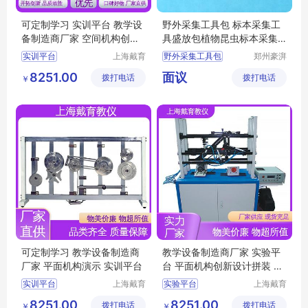
可定制学习 实训平台 教学设
野外采集工具包 标本采集工
备制造商厂家 空间机构创新
具盛放包植物昆虫标本采集
组合设计
工具套装
实训平台
上海戴育
野外采集工具包
郑州豪湃
科教仪器
进出口贸
平面机构演示实训平台
标本采集工具套装
8251.00
面议
拨打电话
设备有限
拨打电话
易有限公
￥
空间机构演示实验台
动植物标本采集
公司
司
平面机构运动方案创新设计实训装置
空间机构动态参数实验台
可定制学习 教学设备制造商
教学设备制造商厂家 实验平
厂家 平面机构演示 实训平台
台 平面机构创新设计拼装 可
定制学习
实训平台
上海戴育
实验平台
上海戴育
科教仪器
科教仪器
空间机构运动方案创新设计实验台
空间机构演示实训平台
8251.00
8251.00
拨打电话
设备有限
拨打电话
设备有限
￥
￥