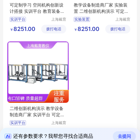
可定制学习 空间机构创新设
教学设备制造商厂家 实验装
计搭接 实训平台 教育装备源
置 二维创新机构演示 可定制
头厂家
学习
实训平台
上海戴育
实验装置
上海戴育
科教仪器
科教仪器
平面机构创新设计拼装实训平台
空间机构演示实验平台
8251.00
8251.00
拨打电话
设备有限
拨打电话
设备有限
￥
￥
空间机构运动方案创新设计实验平台
空间机构创新设计拼装实训平台
公司
公司
空间机构动态参数实训台
平面机构运动方案创新设计实验装置
平面机构动态参数实验装置
平面机构创新组合设计实训装置
二维创新机构演示 教学设备
制造商厂家 实训平台 可定制
学习
实训平台
上海戴育
科教仪器
平面机构运动方案创新设计实验平台
8251.00
拨打电话
设备有限
￥
空间机构创新组合及演示实验装置
还有参数要求？我帮您寻找合适商品
去提问
公司
平面机构运动设计实验装置