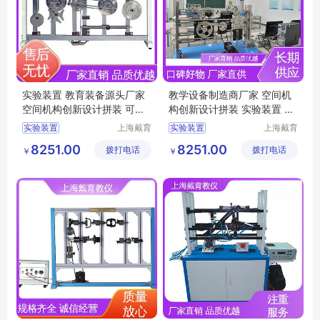
实验装置 教育装备源头厂家
教学设备制造商厂家 空间机
空间机构创新设计拼装 可定
构创新设计拼装 实验装置 可
制学习
定制学习
实验装置
上海戴育
实验装置
上海戴育
科教仪器
科教仪器
空间机构演示实验平台
机构创新组合设计实验平台
8251.00
8251.00
拨打电话
设备有限
拨打电话
设备有限
￥
￥
空间机构创新组合设计实训装置
空间机构运动方案创新设计实验平台
公司
公司
空间机构运动方案创新设计实验装置
空间机构演示实验台
平面机构动态参数实训台
空间机构创新设计拼装实验台