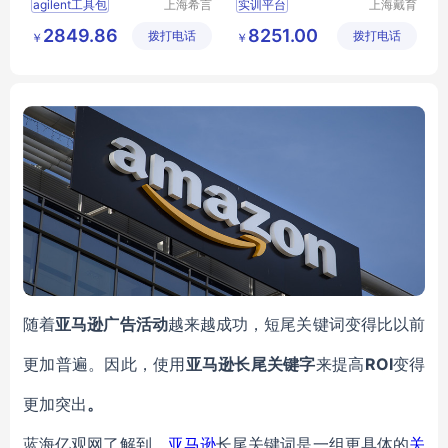
agilent工具包
上海希言
实训平台
上海戴育
科学仪器
科教仪器
安捷伦工具包
G4296
空间机构创新设计拼装实验装置
2849.86
8251.00
拨打电话
有限公司
拨打电话
设备有限
￥
￥
68715
紧凑型工具包
机械系统空间机构创意组合实验装置
公司
工具包
空间机构动态参数实验平台
空间机构演示实验台
随着
亚马逊广告活动
越来越成功，短尾关键词变得比以前
更加普遍。因此，使用
亚马逊长尾关键字
来提高
ROI
变得
更加突出
。
蓝海亿观网了解到，
亚马逊
长尾关键词是一组更具体的
关