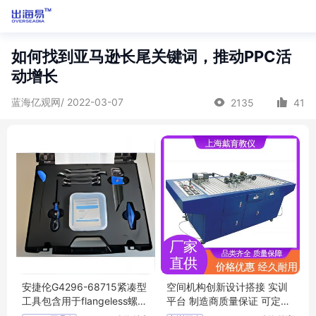
如何找到亚马逊长尾关键词，推动PPC活
动增长
蓝海亿观网/ 2022-03-07
2135
41
安捷伦G4296-68715紧凑型
空间机构创新设计搭接 实训
工具包含用于flangeless螺母
平台 制造商质量保证 可定制
的安装工具
学习