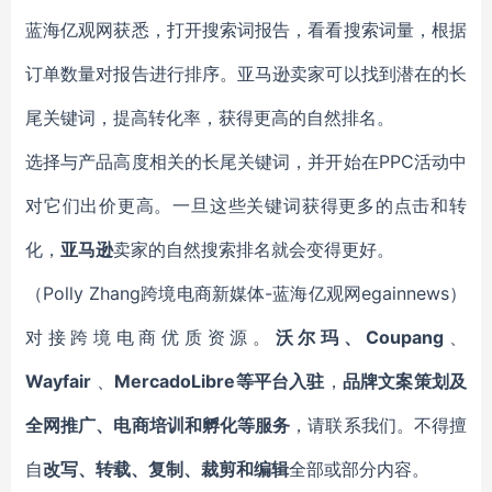
蓝海亿观网获悉，
打开搜索词报告，看看搜索词量
，
根据
订单数量对报告进行排序。
亚马逊卖家
可以找到潜在的长
尾关键词，
提
高转化率，获得更高的
自然
排名。
选择与产品高度相关的长尾关键词，并开始在PPC活动中
对它们出价更高。一旦这些关键词获得更多的点击和
转
化
，
亚马逊
卖家的自然
搜索排名就会变得更好。
（Polly
Zhang
跨境电商新媒体-蓝海亿观网egainnews）
对接跨境电商优质资源。
沃尔玛、Coupang
、
Wayfair
、
MercadoLibre等平台入驻
，
品牌文案策划及
全网推广、电商培训和孵化等服务
，请联系我们。不得擅
自
改写、转载、复制、裁剪和编辑
全部或部分内容。