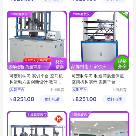
空间机构演示实验台
空间机构创新组合设计实训装置
公司
公司
三维创新机构演示实验装置
空间机构创新设计搭接实验装置
空间机构创新设计搭接实训装置
空间机构演示实验装置
可定制学习 实训平台 空间机
可定制学习 制造商质量保证
构运动方案创新设计 教育装
空间机构演示 实训平台
备源头厂家
实训平台
上海戴育
实训平台
上海戴育
科教仪器
科教仪器
空间机构动态参数实验台
空间机构创新设计搭接实验台
8251.00
8251.00
拨打电话
设备有限
拨打电话
设备有限
￥
￥
平面机构动态参数实验装置
空间机构动态参数实验装置
公司
公司
空间机构动态参数实训装置
平面机构创新组合设计实训装置
空间机构创新组合设计实训平台
机构创新组合设计实验台