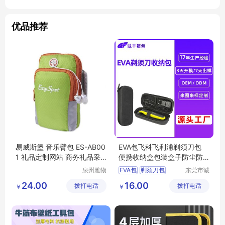
优品推荐
易威斯堡 音乐臂包 ES-AB00
EVA包飞科飞利浦剃须刀包
1 礼品定制网站 商务礼品采
便携收纳盒包装盒子防尘防
购网站 MY-YWSB-03
水收纳保护盒
泉州雅物
EVA包
剃须刀包
东莞市诚
贸易有限
丰箱包有
收纳盒
保护盒
包装盒
24.00
16.00
拨打电话
公司
拨打电话
限公司
￥
￥