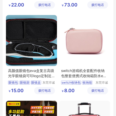
丰箱包有
市亦电子
eva手提包
收纳包
多功能
22.00
73.00
拨打电话
限公司
拨打电话
商务有限
￥
￥
eva包
公司
高颜值眼镜包eva盒复古高级
switch游戏机全套配件收纳
光学眼镜袋可印logo定制近
包整套便携式收纳箱防水eva
视眼镜盒
收纳盒
眼镜包
眼镜袋
眼镜盒
东莞市诚
switch收纳包
收纳箱
东莞市诚
丰箱包有
丰箱包有
收纳盒
eva盒
eva收纳盒
收纳盒
15.00
8.00
拨打电话
限公司
拨打电话
限公司
￥
￥
switch包