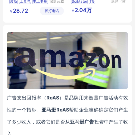
波斯
工具包
电工专用
深圳云威
SciMater
TG
康洋（苏
网络科技
州）应用
工作包
BS525314
红外光谱仪制样工具包
2.04万
28.72
￥
拨打电话
有限公司
材料有限
￥
公司
广告支出回报率（
RoAS
）是品牌用来衡量广告活动有效
性的一个指标。
亚马逊RoAS
帮助企业准确确定它们产生
了多少收入，或者它们是否从
亚马逊广告
投资中产生了收
入。