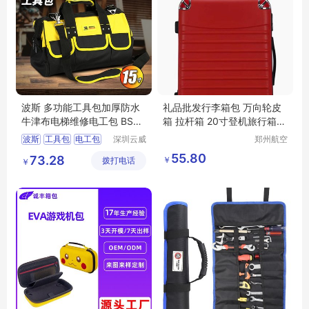
波斯 多功能工具包加厚防水
礼品批发行李箱包 万向轮皮
牛津布电梯维修电工包 BS52
箱 拉杆箱 20寸登机旅行箱包
5413（15寸）
全瑞
波斯
工具包
电工包
深圳云威
郑州航空
网络科技
港区芙乐
布包
BS525413
55.80
73.28
￥
拨打电话
有限公司
鑫日用百
￥
货店