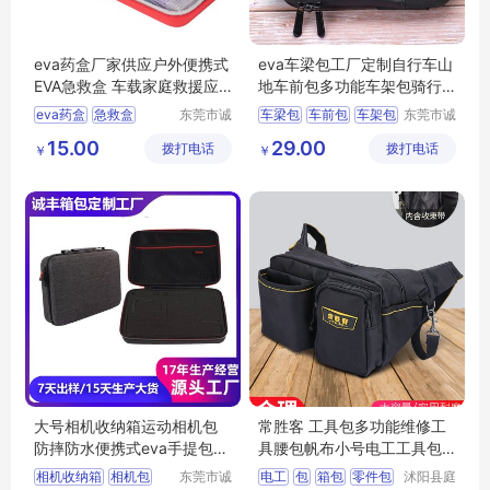
eva药盒厂家供应户外便携式
eva车梁包工厂定制自行车山
EVA急救盒 车载家庭救援应
地车前包多功能车架包骑行
急收纳包
装备上管包
eva药盒
急救盒
东莞市诚
车梁包
车前包
车架包
东莞市诚
丰箱包有
丰箱包有
收纳包
药盒
应急包
上管包
eva包
15.00
29.00
拨打电话
限公司
拨打电话
限公司
￥
￥
大号相机收纳箱运动相机包
常胜客 工具包多功能维修工
防摔防水便携式eva手提包大
具腰包帆布小号电工工具包
中号收纳包
工作腰带
相机收纳箱
相机包
东莞市诚
电工
包
箱包
零件包
沭阳县庭