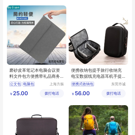
磨砂皮革笔记本电脑会议资
便携收纳包提手旅行收纳充
料文件包方便携带礼品商务
电宝数据线充电器耳机手提
电脑包
数码收纳箱子
公文包
电脑包
上海方振
便携式收纳包
东莞市诚
箱包制品
丰箱包有
充电宝收纳包
25.00
56.00
拨打电话
有限公司
拨打电话
限公司
￥
￥
数据线收纳包
手提包
收纳箱