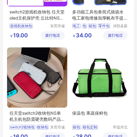
switch2游戏机收纳包 任天堂
多功能工具包卷筒式插袋水
oled主机保护壳 丘比特NS防
电工家电维修加厚帆布手提
护硬壳包
式安装收纳包
游戏机收纳包
东莞市诚
电工
包
箱包
零件包
沭阳县庭
丰箱包有
市亦电子
switch2包
多功能
19.00
34.00
拨打电话
限公司
拨打电话
商务有限
￥
￥
switch2收纳包
公司
任天堂收纳包
硬壳包
任天堂switch2收纳包NS单
保温包 果蔬保鲜包
机主机包防震硬壳数码产品
收纳盒eva包
switch2收纳包
收纳包
东莞市诚
箱包
箱包定制
帝蔻河北
丰箱包有
箱包制造
eva包
收纳盒
主机包
箱包批发
箱包生产
16.00
28.00
拨打电话
限公司
拨打电话
有限公司