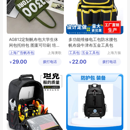
AG812定制帆布包大学生休
多功能维修电工包防水腰包
闲包托特包 图案可印刷 培训
帆布袋牛津布五金工具包
广告布包
上海广告帆布包
上海澳歌
工具包
五金工具包
上海方振
服装服饰
箱包制品
工具腰包
29.00
22.00
拨打电话
有限公司
拨打电话
有限公司
￥
￥