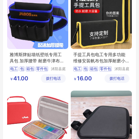
雅博斯牌贴墙纸壁纸专用工
手提工具包电工专用多功能
具包 加厚腰带 耐磨牛津布多
维修安装帆布包加厚耐磨小
功能腰包
型收纳包硬板
电工
包
箱包
零件包
沭阳县庭
电工
包
箱包
零件包
沭阳县庭
市亦电子
市亦电子
多功能
多功能
41.00
16.00
拨打电话
商务有限
拨打电话
商务有限
￥
￥
公司
公司