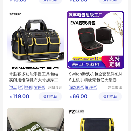
￥
￥
箱包厂家
常胜客多功能手提工具包结
Switch游戏机包全套配件包N
实耐用维修帆布大号加厚工
S主机手柄硬壳包任天堂游戏
具袋电工专用
机收纳盒
电工
包
箱包
零件包
沭阳县庭
游戏机包
配件包
东莞市诚
市亦电子
丰箱包有
多功能
硬壳包
游戏机收纳盒
119.00
66.00
拨打电话
商务有限
拨打电话
限公司
￥
￥
Switch收纳包
公司