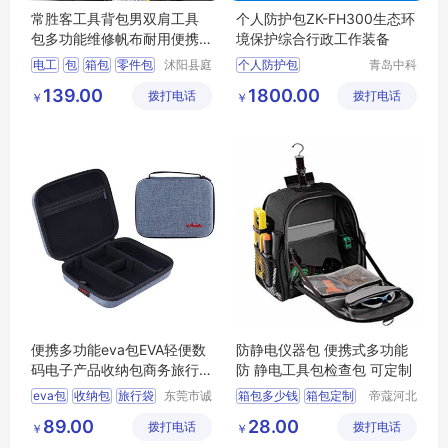
常胜客工具背包男双肩工具
个人防护包ZK-FH300生态环
包多功能维修帆布耐用便携
境保护综合行政工作装备
安装电工专用
电工
包
箱包
零件包
沭阳县庭
个人防护包
青岛中科
市亦电子
星源环保
多功能
个人执法防护包
139.00
1800.00
拨打电话
商务有限
拨打电话
科技有限
￥
￥
防护服
防护鞋
公司
公司
辐射检测仪
便携多功能eva包EVA轻便数
防静电仪器包 便携式多功能
码电子产品收纳包商务旅行
防 静电工具包检查包 可定制
袋手提收纳盒
eva包
收纳包
旅行袋
东莞市诚
箱包多少钱
箱包定制
帝蔻河北
丰箱包有
箱包制造
电子产品收纳包
箱包批发
箱包生产
89.00
28.00
拨打电话
限公司
拨打电话
有限公司
￥
￥
收纳盒
箱包厂家