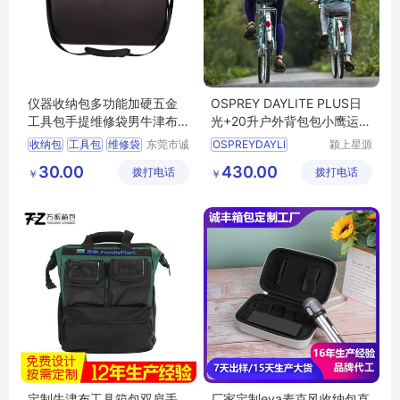
仪器收纳包多功能加硬五金
OSPREY DAYLITE PLUS日
工具包手提维修袋男牛津布
光+20升户外背包包小鹰运动
手电钻收纳箱
功能双肩包
收纳包
工具包
维修袋
东莞市诚
OSPREYDAYLI
颍上星源
丰箱包有
科技发展
eva箱包
收纳箱
30.00
430.00
拨打电话
限公司
拨打电话
有限公司
￥
￥
定制牛津布工具箱包双肩手
厂家定制eva麦克风收纳包直