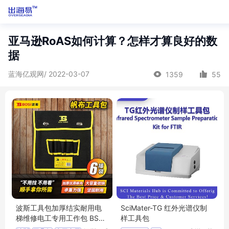
亚马逊RoAS如何计算？怎样才算良好的数
据
蓝海亿观网/ 2022-03-07
1359
55
波斯工具包加厚结实耐用电
SciMater-TG 红外光谱仪制
梯维修电工专用工作包 BS52
样工具包
5314