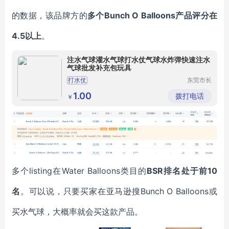
的数据，该品牌方的
多个Bunch O Balloons产品评分在
4.5以上
。
注水气球灌水气球打水仗气球水炸弹快速注水
气球批发补充包玩具
打水仗
东莞市长
安鑫沁五
金塑胶制
1.00
拨打电话
￥
品厂（个
体工商
户）
多个listing在Water Balloons类目的
BSR排名处于前10
名
。可以说，只要买家在亚马逊搜Bunch O Balloons或
买水气球，大概率就会买这款产品。