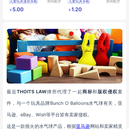
儿童玩具迷你水枪
郑州航空
儿童玩具水枪
郑州航空
港区芙乐
港区全瑞
沙滩玩具喷水
戏水玩具滋水枪
5.00
1.20
￥
￥
鑫日用百
琦日用品
男孩玩具漂流戏水玩具
呲水枪大容量沙滩漂流泼水
货店
店
最近
THOITS LAW
律所代理了一起
商标
和
版权侵权
案
件，与一个玩具品牌
Bunch O Balloons
水气球有关，亚
马逊、eBay、Wish等平台皆有卖家侵权。
这是一款很火的水气球产品，根据
亚马逊
网站和卖家精灵