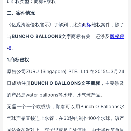
6.
维权类型：商标
+版权
二、
案件情况
《亿观跨境侵权警示》了解到
，
此次
商标
维权案件，除了
与
BUNCH O BALLOONS
文字商标有关，还涉及
版权侵
权
。
1.商标侵权
原告公司
ZURU (Singapore) PTE., Ltd.
在2015年3月24
日成功注册
BUNCH O BALLOONS文字商标
，主要涉及
的产品是water balloons等水球、水气球产品。
无需一个一个吹或绑，顾客可以用Bunch O Balloons
水
气球产品直接连上水管，在60秒内制作100个水球。该产
品适合在派对上、院子里或是户外使用，由于操作简单且