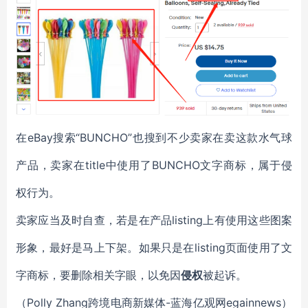
在eBay搜索“
BUNCHO”也搜到不少卖家在卖这款水气球
产品，卖家在title中使用了BUNCHO文字商标，属于侵
权行为。
卖家应当及时自查，
若是在
产品
listing
上有使用这些图案
形象，
最好是马上
下架
。
如果只是在listing页面使用了文
字商标，要删除相关字眼，以免因
侵权
被
起诉。
（Polly
Zhang
跨境电商新媒体-蓝海亿观网egainnews）