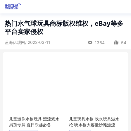
热门水气球玩具商标版权维权，eBay等多
平台卖家侵权
蓝海亿观网/ 2022-03-11
1364
54
儿童迷你水枪玩具 漂流戏水
儿童玩具水枪 戏水玩具滋水
男孩专属 夏日乐趣必备
枪 呲水枪大容量沙滩漂流泼
水 玩具批发