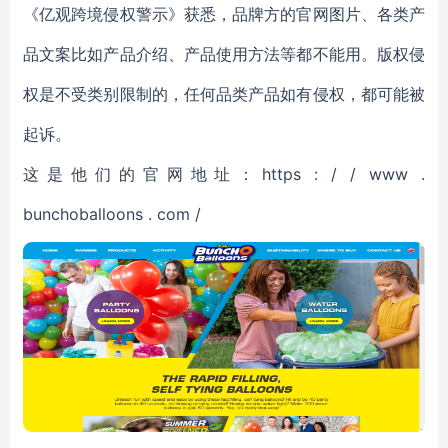
《亿观跨境侵权警示》获悉，
品牌方的
官网图片、各类产
品文案
比如
产品介绍、
产品
使用方法
等都不能用。
版权侵
权
是不受类别限制的，任何
品类
产品如有
侵权，
都可能被
起诉
。
这是他们的官网地址：https : / / www .
bunchoballoons . com /