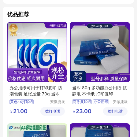
优品推荐
办公用纸可用于打印复印 防
当即 80g 多功能办公用纸 抗
潮包装 足张足量 70g 当即
静电 不卡纸 打印复印
黄色a4打印纸
安徽捷晟
商务复印纸
办公用纸
安徽捷晟
智造有限
智造有限
双面A4办公用纸
彩色复印纸
21.00
23.00
拨打电话
公司
拨打电话
公司
￥
￥
a4复印纸
办公用纸
多功能办公用纸
多功能办公用纸
多功能办公用纸A4