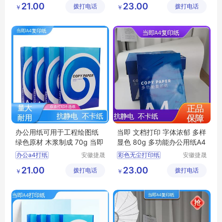
21.00
23.00
拨打电话
公司
拨打电话
公司
￥
￥
多功能办公用纸A4
多功能办公用纸A4
双面A4办公用纸
红色a4打印纸
商务复印纸
办公用纸可用于工程绘图纸
当即 文档打印 字体浓郁 多样
绿色原材 木浆制成 70g 当即
显色 80g 多功能办公用纸A4
办公a4打纸
安徽捷晟
彩色无尘打印纸
安徽捷晟
智造有限
智造有限
红色a4打印纸
办公用纸
21.00
23.00
拨打电话
公司
拨打电话
公司
￥
￥
多功能办公用纸
双面A4办公用纸
高白A4复印纸
彩色复印纸
学生用纸
办公用纸