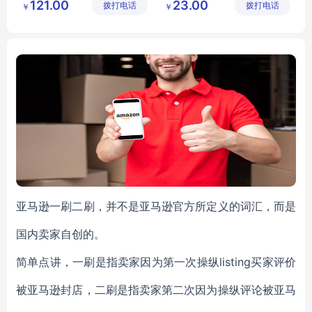
121.00
23.00
拨打电话
发区万仕
拨打电话
公司
￥
￥
供应
办公文教
双面A4办公用纸
龙纸业有
办公用纸
复印纸
彩色复印纸
学生用纸
限公司
亚马逊一刷二刷，并不是亚马逊官方所定义的词汇，而是
国内卖家自创的。
简单点讲，一刷是指卖家因为第一次操纵listing买家评价
被亚马逊封店，二刷是指卖家第二次因为操纵评论被亚马