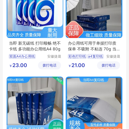
当即 新无碳纸 打印顺畅 绝不
办公用纸可用于单据打印质
卡纸 多功能办公用纸A4 80g
保单 不吸附 不粘连 70g 当
即
双面A4办公用纸
安徽捷晟
彩色打印纸
a4复印纸
安徽捷晟
智造有限
智造有限
彩色复印纸
双面A4办公用纸
23.00
21.00
拨打电话
公司
拨打电话
公司
￥
￥
多功能办公用纸
彩色多功能办公纸
多功能A4复印纸
办公用纸
双面A4复印纸