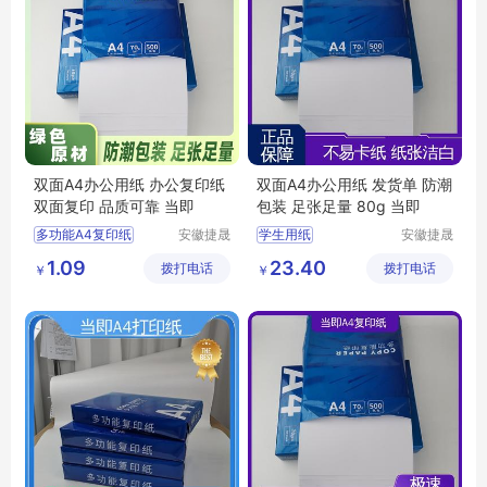
双面A4办公用纸 办公复印纸
双面A4办公用纸 发货单 防潮
双面复印 品质可靠 当即
包装 足张足量 80g 当即
多功能A4复印纸
安徽捷晟
学生用纸
安徽捷晟
智造有限
智造有限
宣传册打印纸
A4彩色无尘打印纸
1.09
23.40
拨打电话
公司
拨打电话
公司
￥
￥
学生用纸
彩色复印纸
办公用纸
高白A4复印纸
商务复印纸
多功能办公用纸批发