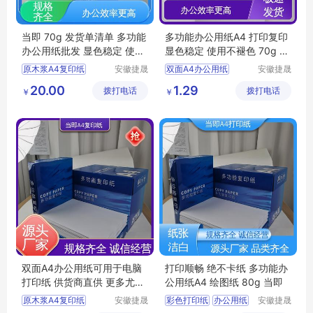
当即 70g 发货单清单 多功能
多功能办公用纸A4 打印复印
办公用纸批发 显色稳定 使用
显色稳定 使用不褪色 70g 当
不褪色
即
原木浆A4复印纸
安徽捷晟
双面A4办公用纸
安徽捷晟
智造有限
智造有限
办公用纸
彩色复印纸
20.00
1.29
拨打电话
公司
拨打电话
公司
￥
￥
双面A4复印纸
多功能办公用纸
双面A4办公用纸
办公a4打印纸
办公a4打印纸
商务复印纸
双面A4办公用纸可用于电脑
打印顺畅 绝不卡纸 多功能办
打印纸 供货商直供 更多尤惠
公用纸A4 绘图纸 80g 当即
70g 当即
原木浆A4复印纸
安徽捷晟
彩色打印纸
办公用纸
安徽捷晟
智造有限
智造有限
彩色复印纸
多功能办公用纸