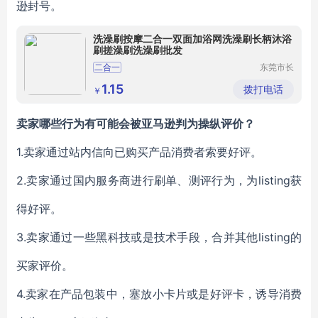
逊封号。
洗澡刷按摩二合一双面加浴网洗澡刷长柄沐浴
刷搓澡刷洗澡刷批发
二合一
东莞市长
安鑫沁五
金塑胶制
1.15
拨打电话
￥
品厂（个
体工商
户）
卖家哪些行为有可能会被亚马逊判为操纵评价？
1.
卖家通过站内信向已购买产品消费者索要好评。
2.
卖家通过国内服务商进行刷单、测评行为，为listing获
得好评。
3.
卖家通过一些黑科技或是技术手段，合并其他listing的
买家评价。
4.
卖家在产品包装中，塞放小卡片或是好评卡，诱导消费