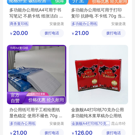
多功能办公用纸A4可用于书
多功能办公用纸可用于打印
写笔记 不易卡纸 纸张洁白 7
复印 抗静电 不卡纸 70g 当
0g 当即
即
商务复印纸
安徽捷晟
多功能办公用纸
安徽捷晟
智造有限
智造有限
多功能办公用纸A4
办公a4打印纸
20.00
21.00
拨打电话
公司
拨打电话
公司
￥
￥
高白A4复印纸
A4彩色无尘打印纸
多功能办公用纸
学生用纸
彩色多功能办公纸
原木浆A4复印纸
办公用纸可用于工程绘图纸
金旗舰A4打印纸70克办公用
显色稳定 使用不褪色 70g 当
多功能纯木浆草稿办公用纸
即
多功能办公用纸
安徽捷晟
金旗舰A4打印纸70克办公用多功能纯木浆草稿办公用纸
昆山市经
智造有限
济技术开
多功能A4复印纸
供应
办公文教
21.00
126.00
拨打电话
公司
拨打电话
发区万仕
￥
￥
彩色多功能办公纸
办公用纸
复印纸