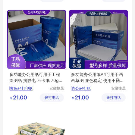
龙纸业有
多功能办公用纸A4
限公司
办公a4打印纸
多功能办公用纸可用于工程
多功能办公用纸A4可用于画
绘图纸 抗静电 不卡纸 70g
画草图 显色稳定 使用不褪色
当即
70g 当即
黄色a4打印纸
安徽捷晟
办公a4打纸
安徽捷晟
智造有限
智造有限
办公a4打印纸
彩色打印纸
21.00
21.00
拨打电话
公司
拨打电话
公司
￥
￥
彩色无尘打印纸
多功能办公用纸
办公用纸
彩色复印纸
办公用纸
双面A4办公用纸