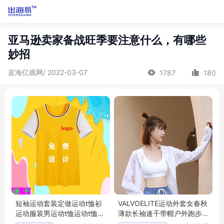
亚马逊卖家备战旺季要注意什么，有哪些
妙招
蓝海亿观网/ 2022-03-07
1787
180
短袖运动套装定做运动t恤衫
VALVOELITE运动外套女春秋
运动服装男运动t恤运动t恤
薄款长袖速干带帽户外跑步
女
防晒健身罩衫