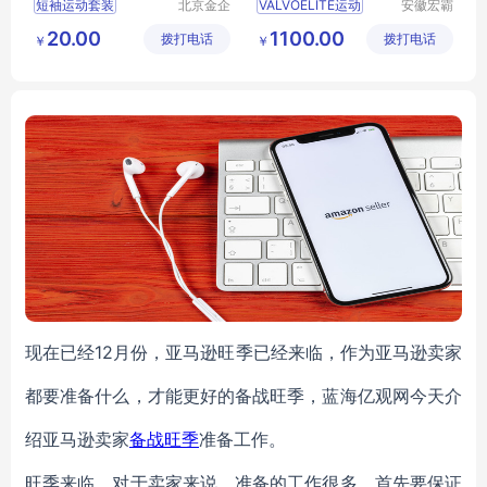
短袖运动套装
北京金企
VALVOELITE运动
安徽宏霸
文创科技
机械设备
定做运动t恤衫
20.00
1100.00
拨打电话
有限公司
拨打电话
有限公司
￥
￥
运动服装
男运动t恤
运动t恤
女
现在已经12月份，亚马逊旺季已经来临，作为亚马逊卖家
都要准备什么，才能更好的备战旺季，蓝海亿观网今天介
绍亚马逊卖家
备战旺季
准备工作。
旺季来临，对于卖家来说，准备的工作很多，首先要保证