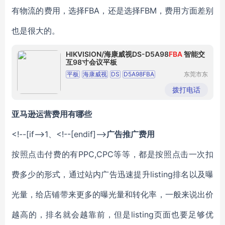
有物流的费用，选择FBA，还是选择FBM，费用方面差别
也是很大的。
HIKVISION/海康威视DS-D5A98
FBA
智能交
互98寸会议平板
平板
海康威视
DS
D5A98FBA
东莞市东
城奔月电
智能交互
98寸
子配件店
拨打电话
亚马逊运营费用有哪些
<!--[if-->
1、
<!--[endif]-->
广告推广费用
按照点击付费的有PPC,CPC等等，都是按照点击一次扣
费多少的形式，通过站内广告迅速提升listing排名以及曝
光量，给店铺带来更多的曝光量和转化率，一般来说出价
越高的，排名就会越靠前，但是listing页面也要足够优