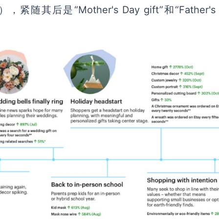
后是“Mother's Day gift”和“Father's 