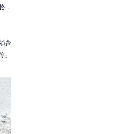
格，
消费
等。