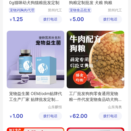
0g猫咪幼犬狗猫粮批发定制
狗粮定制批发 犬粮 狗粮
宠物鸡胸肉代理
郑州代工
宠物食品批发
郑州代工
帮网络科
帮网络科
猫粮代理
狗粮批发
狗粮定制
狗粮批发
1.25
5.00
拨打电话
技有限公
拨打电话
技有限公
￥
￥
宠物食品代理
鲜肉狗粮定做
司
司
宠物食品批发
鲜肉狗粮批发
宠物益生菌 OEM/odm贴牌代
工厂批发狗狗零食通用宠物
工生产厂家 贴牌批发定制生
粮一件代发宠物食品幼犬狗
产厂家odm
粮
山东麒恒
山东海奥
宠物有限
森宠物用
1.00
62.00
拨打电话
公司
拨打电话
品有限公
￥
￥
司