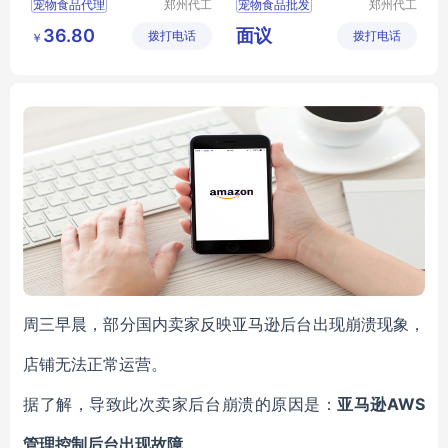
宠物食品代理
郑州代工
宠物食品批发
郑州代工
帮网络科
帮网络科
宠物食品批发
宠物食品定制
36.80
面议
拨打电话
技有限公
拨打电话
技有限公
￥
宠物食品加工
宠物食品招商
司
司
狗粮批发
狗粮代理
犬猫零食批发
犬猫采购
周三早晨，部分国内卖家反映亚马逊后台出现崩溃现象，
店铺无法正常运营。
据了解，导致此次卖家后台崩溃的原因是：
亚马逊AWS
管理控制后台出现故障
。