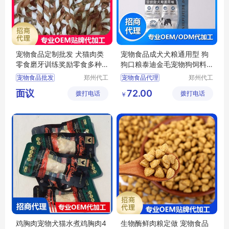
宠物食品定制批发 犬猫肉类
宠物食品成犬犬粮通用型 狗
零食磨牙训练奖励零食多种
狗口粮泰迪金毛宠物狗饲料
口味
批发
宠物食品批发
郑州代工
宠物食品代理
郑州代工
帮网络科
帮网络科
宠物食品采购
宠物食品批发
面议
72.00
拨打电话
技有限公
拨打电话
技有限公
￥
宠物食品贴牌
宠物食品加工
司
司
犬猫肉类零食批发
宠物食品定制
犬猫肉类零食代理
狗饲料批发
鸡胸肉宠物犬猫水煮鸡胸肉4
生物酶鲜肉粮定做 宠物食品