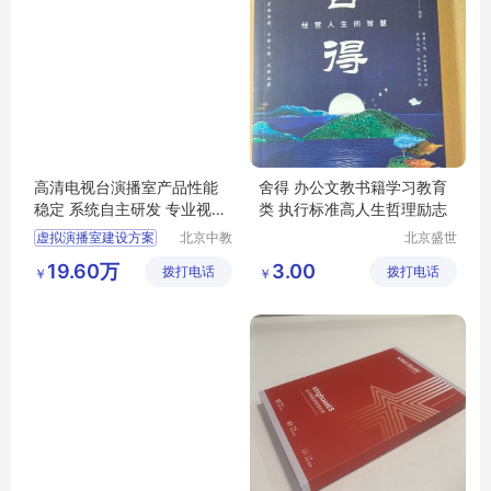
高清电视台演播室产品性能
舍得 办公文教书籍学习教育
稳定 系统自主研发 专业视频
类 执行标准高人生哲理励志
录制设备
虚拟演播室建设方案
北京中教
北京盛世
云天文化
文博文化
虚拟演播厅厂家
19.60万
3.00
拨打电话
有限公司
拨打电话
传播中心
￥
￥
虚拟演播
虚拟演播室设备清单
3d虚拟演播室