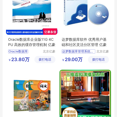
Oracle数据库企业版11G 4C
达梦数据库软件 优秀用户基
PU 高效的缓存管理机制 亿豪
础和社区灵活分区管理 亿豪
Oracle数据库
北京亿豪
达梦数据库管理系统DM8
北京亿豪
永信科技
永信科技
Oracle标准版无限用户
达梦国产数据库软件
23.80万
29.00万
拨打电话
有限公司
拨打电话
有限公司
￥
￥
Oracle数据库企业版1CPU
达梦数据库管理系统标准版V8
Oracle数据库企业版11G2CPU
梦数据库企业版
Oracle数据库企业版2CPU
达梦企业版数据库