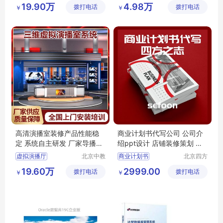
一体化演播室系统
edius非编
19.90万
4.98万
拨打电话
有限公司
拨打电话
有限责任
￥
￥
演播室建设方案
非线性视频编辑
公司
虚拟演播室建设方案
影视后期非编
高清演播室装修产品性能稳
商业计划书代写公司 公司介
定 系统自主研发 厂家导播设
绍ppt设计 店铺装修策划 招
备
商手册画册
虚拟演播厅
北京中教
商业计划书
北京四方
云天文化
之志科技
3d虚拟演播室
融资计划书
招商手册
19.60万
2999.00
拨打电话
有限公司
拨打电话
发展有限
￥
￥
虚拟演播室软件
项目计划书
ppt
公司
校园演播室
虚拟演播