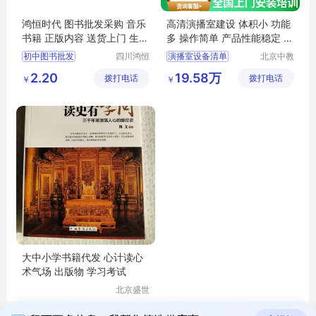
鸿恒时代 图书批发采购 音乐
高清演播室建设 体积小 功能
书籍 正版内容 送货上门 生产
多 操作简单 产品性能稳定 厂
厂商
家直供
初中图书批发
四川鸿恒
演播室设备清单
北京中教
时代文化
一品科技
学校图书馆馆配装备书籍
视频录播
2.20
19.58万
拨打电话
传播有限
拨打电话
有限公司
￥
￥
公司阅览室图书
电视台演播室设计方案
公司
馆配图书
演播室建设方案
图书源头采购
虚拟演播室搭建方案
大中小学书籍代发 心计读心
术气场 出版物 学习考试
北京盛世
文博文化
2.60
拨打电话
传播中心
￥