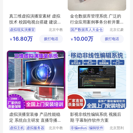
真三维虚拟演播室素材 虚拟
金仓数据库管理系统 广泛的
技术 校园电视台搭建 建设方
行业应用案例事务分析并重
案
亿豪
虚拟现实演播室
北京中教
国产数据库人大金仓
北京亿豪
云天文化
永信科技
演播室方案
人大金仓数据库标准版金仓数据库
16.80万
10.00万
拨打电话
有限公司
拨打电话
有限公司
￥
￥
演播室导播系统
金仓国产数据库软件
虚拟演播室设备清单
金仓数据库管理系统V8
3d虚拟演播室
金仓系统自治数据库管理系统
虚拟演播室装修 产品性能稳
影视非线性编辑系统 视频后
定 系统自主研发 直播导播录
期 字幕制作软件方案
播音视频设备
虚拟主机
虚拟服务器
北京中教
非编edius
编辑软件
北京慧利
一品科技
创达科技