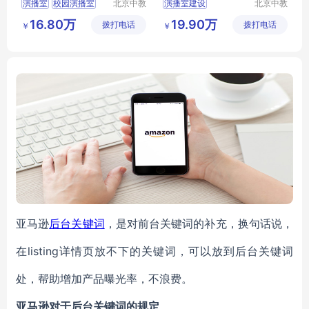
演播室
校园演播室
北京中教
演播室建设
北京中教
一品科技
一品科技
校园电台
虚拟演播室建设方案
16.80万
19.90万
拨打电话
有限公司
拨打电话
有限公司
￥
￥
虚拟演播室场景
虚拟演播厅
演播室设备
虚拟演播室技术
演播室设备清单
亚马逊
后台关键词
，是对前台关键词的补充，换句话说，
在listing详情页放不下的关键词，可以放到后台关键词
处，帮助增加产品曝光率，不浪费。
亚马逊对于后台关键词的规定