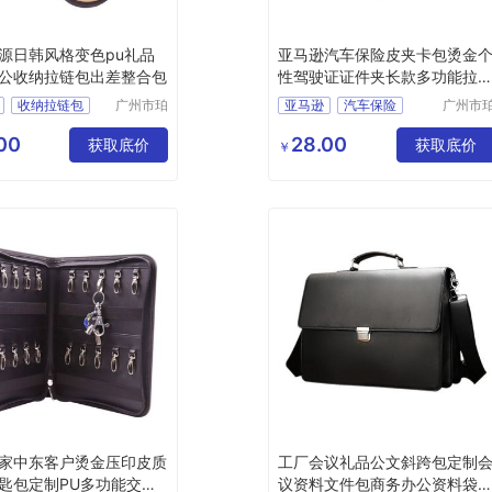
源日韩风格变色pu礼品
亚马逊汽车保险皮夹卡包烫金
公收纳拉链包出差整合包
性驾驶证证件夹长款多功能拉
包
收纳拉链包
广州市珀
亚马逊
汽车保险
广州市
非皮具有
非皮具
驾驶证
多功能
限公司
限公司
00
28.00
获取底价
获取底价
￥
家中东客户烫金压印皮质
工厂会议礼品公文斜跨包定制
匙包定制PU多功能交房
议资料文件包商务办公资料袋