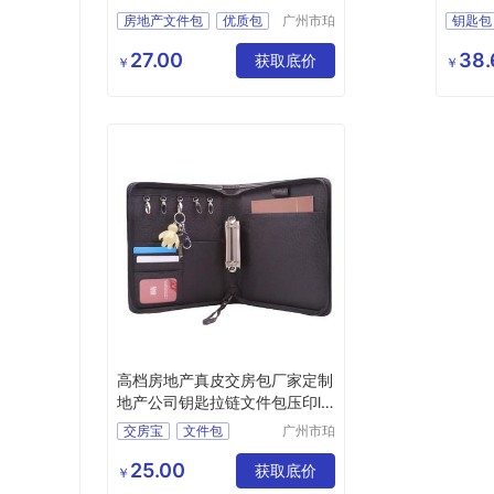
文件包
房地产文件包
优质包
广州市珀
钥匙包
非皮具有
房产包
外贸厂家
多功能
限公司
27.00
38.
广州工厂
获取底价
文件包
￥
￥
高档房地产真皮交房包厂家定制
地产公司钥匙拉链文件包压印lo
go
交房宝
文件包
广州市珀
非皮具有
钥匙拉链文件包
限公司
25.00
获取底价
￥