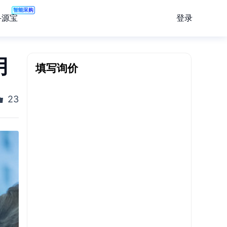
智能采购
登录
寻源宝
用
填写询价
23