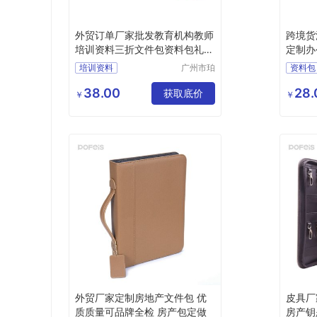
外贸订单厂家批发教育机构教师
跨境货
培训资料三折文件包资料包礼盒
定制办
包装
培训资料
广州市珀
资料包
非皮具有
证件包
限公司
38.00
28.
获取底价
￥
￥
外贸厂家定制房地产文件包 优
皮具厂
质质量可品牌全检 房产包定做
房产钥