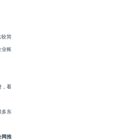
比较简
企业账
费，看
很多东
全网推