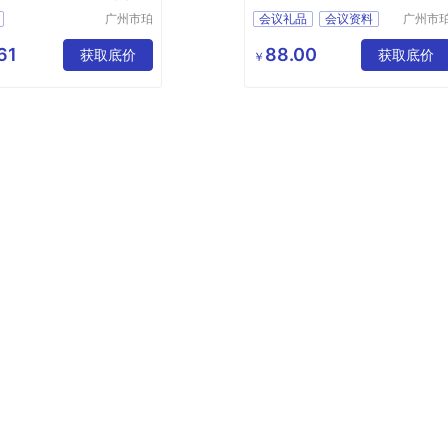
logo
广州市珀
会议礼品
会议资料
广州市
非皮具有
非皮具
交房文件包
资料袋
logo
限公司
限公司
61
88.00
交房包
获取底价
获取底价
￥