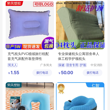
充气枕头PVC植绒旅行枕配
专业保健枕头公寓宿舍单人
套充气床配件靠垫弹性
体工程学护颈枕头
简夫人
广东简夫
保健
宿舍专用
护颈
中安消防
人家纺有
设备（山
枕头
1.55
50.00
拨打电话
限公司
拨打电话
东）有限
￥
￥
公司