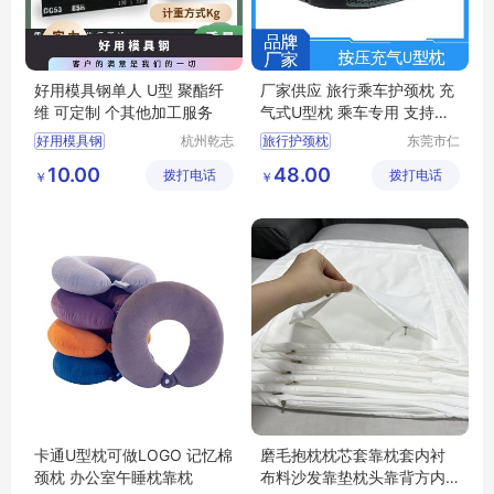
好用模具钢单人 U型 聚酯纤
厂家供应 旅行乘车护颈枕 充
维 可定制 个其他加工服务
气式U型枕 乘车专用 支持定
制
好用模具钢
杭州乾志
旅行护颈枕
东莞市仁
钢铁有限
智包装科
透气型U型枕
U型枕
10.00
48.00
拨打电话
公司
拨打电话
技有限公
￥
￥
透气U型枕
司
充气U型枕生产
卡通U型枕可做LOGO 记忆棉
磨毛抱枕枕芯套靠枕套内衬
颈枕 办公室午睡枕靠枕
布料沙发靠垫枕头靠背方内