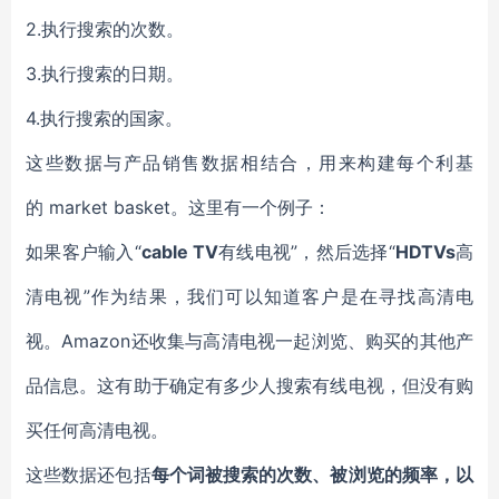
2.
执行搜索的次数
。
3.
执行
搜索
的日期
。
4.执行搜索
的国家。
这些数据与产品销售数据相结合，用来构建每个
利基
的 market basket。这里有一个例子
：
如果客户输入“
cable TV
有线电视”，然后选择“
HDTVs
高
清电视”作为结果，我们
可以
知道客户是在寻找高清电
视。
Amazon
还收集与高清电视一起
浏览、
购买的其他产
品信息。这有助于确定有多少人搜索有线电视，但没有购
买任何高清电视。
这些数据还包括
每个词被搜索的次数
、
被浏览的频率，以