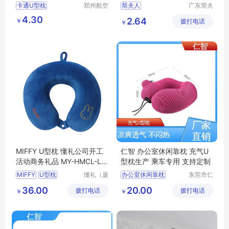
套不含芯
卡通U型枕
郑州航空
简夫人
广东简夫
港区全瑞
人家纺有
办公室午睡枕靠枕
4.30
2.64
￥
琦日用品
拨打电话
限公司
￥
店
MIFFY U型枕 懂礼公司开工
仁智 办公室休闲靠枕 充气U
活动商务礼品 MY-HMCL-L5
型枕生产 乘车专用 支持定制
-26
MIFFY
U型枕
懂礼（厦
办公室休闲靠枕
东莞市仁
门）供应
智包装科
公司开工活动
快速充气u型枕
36.00
20.00
拨打电话
链有限公
拨打电话
技有限公
￥
￥
商务礼品
MY
HMCL
透气型U型枕
司
司
L5
26
旅行护颈枕
U型枕