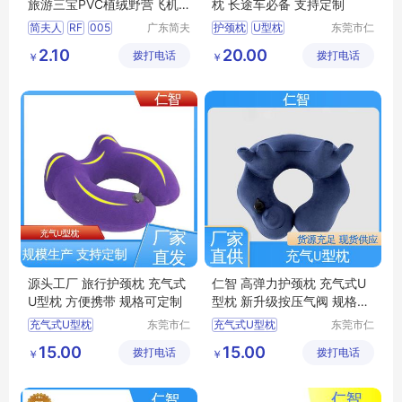
旅游三宝PVC植绒野营飞机
枕 长途车必备 支持定制
枕
简夫人
RF
005
广东简夫
护颈枕
U型枕
东莞市仁
人家纺有
智包装科
透气U型枕
2.10
20.00
拨打电话
限公司
拨打电话
技有限公
￥
￥
办公室休闲靠枕
司
旅行护颈枕
源头工厂 旅行护颈枕 充气式
仁智 高弹力护颈枕 充气式U
U型枕 方便携带 规格可定制
型枕 新升级按压气阀 规格可
定制
充气式U型枕
东莞市仁
充气式U型枕
东莞市仁
智包装科
智包装科
U型枕定制
U型枕定制
15.00
15.00
拨打电话
技有限公
拨打电话
技有限公
￥
￥
旅行乘车护颈枕
充气U型枕生产
司
司
旅行护颈枕
办公室休闲靠枕
充气U型枕生产厂家
旅行乘车护颈枕