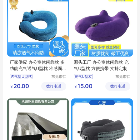
厂家供应 办公室休闲靠枕 多
源头工厂 办公室休闲靠枕 充
功能充气透气U型枕 冷感面
气U型枕 方便携带 支持定制
料 规格可定制
透气型U型枕
东莞市仁
充气U型枕
东莞市仁
智包装科
智包装科
充气U型枕价格
充气U型枕生产厂家
20.00
15.00
拨打电话
技有限公
拨打电话
技有限公
￥
￥
办公室休闲靠枕
旅行护颈枕
司
司
充气U型枕
旅行护颈枕
充气U型枕价格
U型枕定制