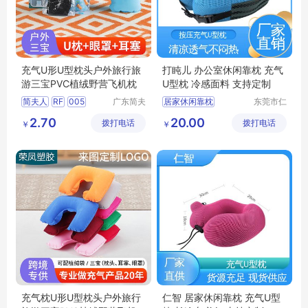
充气U形U型枕头户外旅行旅
打盹儿 办公室休闲靠枕 充气
游三宝PVC植绒野营飞机枕
U型枕 冷感面料 支持定制
简夫人
RF
005
广东简夫
居家休闲靠枕
东莞市仁
人家纺有
智包装科
旅行护颈枕
护颈枕
2.70
20.00
拨打电话
限公司
拨打电话
技有限公
￥
￥
透气型U型枕
司
旅行乘车护颈枕
充气枕U形U型枕头户外旅行
仁智 居家休闲靠枕 充气U型