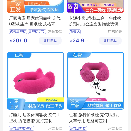
厂家供应 居家休闲靠枕 充气
卡通小熊U型枕二合一午休枕
U型枕生产 睡眠枕 规格可定
护颈枕办公室变形抱枕玩偶
制
两用
透气U型枕
U型枕定制
东莞市仁
简夫人
广东简夫
智包装科
人家纺有
充气式U型枕
护颈枕
20.00
24.90
拨打电话
技有限公
拨打电话
限公司
￥
￥
充气U型枕生产
司
打盹儿 居家休闲靠枕 充气U
仁智 旅行护颈枕 充气U型枕
型枕 方便携带 支持定制
乘车专用 规格可定制
充气U型枕生产
东莞市仁
充气U型枕
东莞市仁