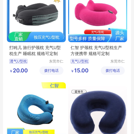
打盹儿 旅行护颈枕 充气U型
仁智 护颈枕 充气U型枕生产
枕生产 睡眠枕 规格可定制
方便携带 规格可定制
透气U型枕
东莞市仁
充气U型枕
东莞市仁
智包装科
智包装科
办公室休闲靠枕
充气U型枕生产
20.00
15.00
拨打电话
技有限公
拨打电话
技有限公
￥
￥
充气U型枕
充气式U型枕
护颈枕
司
司
充气U型枕生产厂家
旅行乘车护颈枕
护颈枕