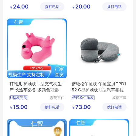
智包装科
智包装科
U型枕定制
透气型U型枕
U型枕
24.00
20.00
拨打电话
技有限公
拨打电话
技有限公
￥
￥
居家休闲靠枕
透气U型枕
司
司
充气式U型枕
护颈枕
办公室休闲靠枕
打盹儿 护颈枕 U型充气枕生
倍轻松午睡枕 午睡宝贝GPD1
产 长途车必备 多颜色可选
52 G型护颈枕 U型汽车靠枕
U型枕定制
东莞市仁
倍轻松午睡枕
成都市津
智包装科
津周到科
办公室休闲靠枕
倍轻松午睡宝贝
15.00
73.00
拨打电话
技有限公
拨打电话
技有限公
￥
￥
飞机高铁便携靠枕
倍轻松GPD152
司
司
居家休闲靠枕
倍轻松G型护颈枕
充气U型枕生产
倍轻松U型汽车靠枕