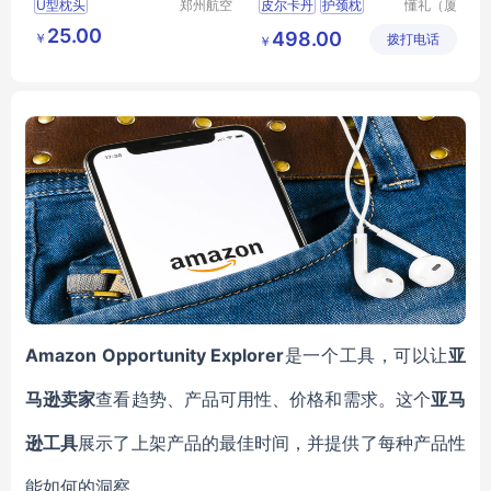
U型枕头
郑州航空
皮尔卡丹
护颈枕
懂礼（厦
港区芙乐
门）供应
PCAZ
031
25.00
498.00
￥
鑫日用百
拨打电话
链有限公
￥
行业礼品网
MY
货店
司
RXSY
T
169
Amazon Opportunity Explorer
是一个工具，可以让
亚
马逊卖家
查看趋势、产品可用性、价格和需求。这个
亚马
逊工具
展示了上架产品的最佳时间，并提供了每种产品性
能如何的洞察。