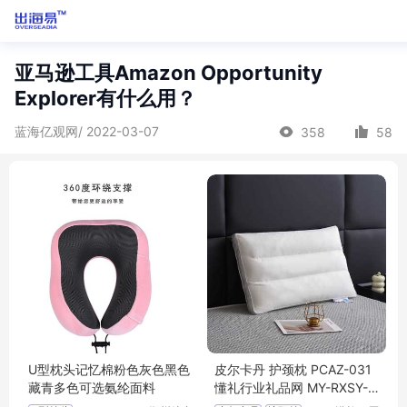
亚马逊工具Amazon Opportunity
Explorer有什么用？
蓝海亿观网/ 2022-03-07
358
58
U型枕头记忆棉粉色灰色黑色
皮尔卡丹 护颈枕 PCAZ-031
藏青多色可选氨纶面料
懂礼行业礼品网 MY-RXSY-
(T)-169