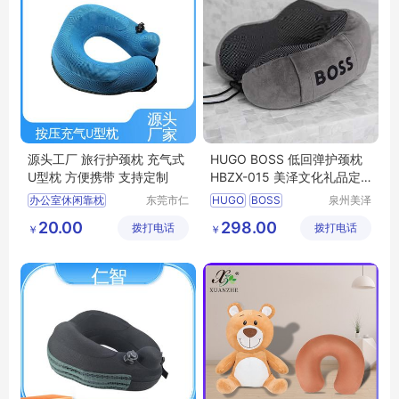
源头工厂 旅行护颈枕 充气式
HUGO BOSS 低回弹护颈枕
U型枕 方便携带 支持定制
HBZX-015 美泽文化礼品定
制 MY-JDSY-(T)-747
办公室休闲靠枕
东莞市仁
HUGO
BOSS
泉州美泽
智包装科
贸易有限
充气式U型枕
低回弹护颈枕
HBZX
20.00
298.00
拨打电话
技有限公
拨打电话
公司
￥
￥
居家休闲靠枕
护颈枕
015
文化礼品定制
司
U型枕定制
MY
JDSY
T
747