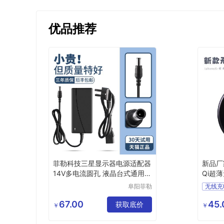
优品推荐
菲勒科技三星显示器电源适配器
新品厂
14V多电流圆孔 液晶台式通用适
Qi超
配
电源定制
阜阳菲勒
无线充
科技有限
超薄无
公司
67.00
45.
获取底价
新款无
￥
￥
新款充
厂家充