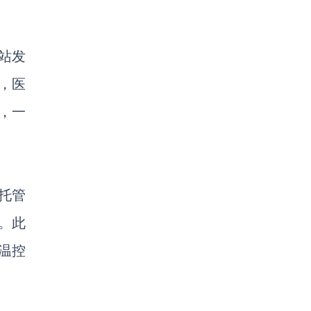
站发
，医
控，一
路托管
。此
温控