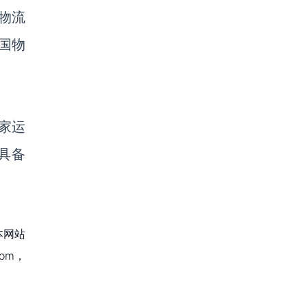
物流
国物
家运
具备
本网站
om，