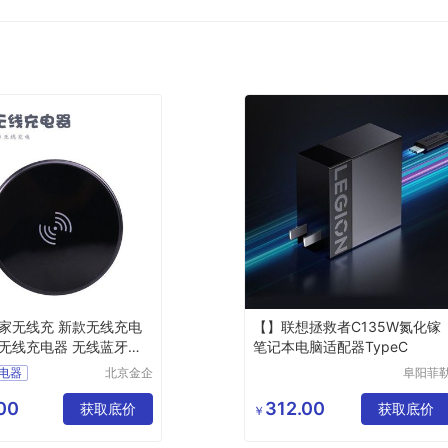
家无线充 新款无线充电
【】联想拯救者C135W氮化镓
薄无线充电器 无线蓝牙充
笔记本电脑适配器TypeC
logo
电器
北京金企
阜阳菲
定制科技
科技有
线充电器
有限公司
公司
00
312.00
线充电器
获取底价
获取底价
￥
电器
电器