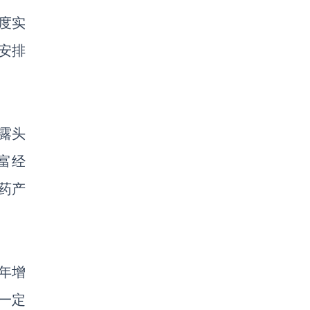
度实
安排
露头
富经
药产
5年增
一定