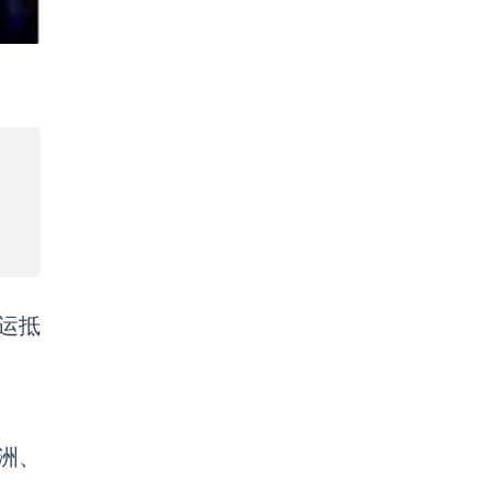
运抵
洲、