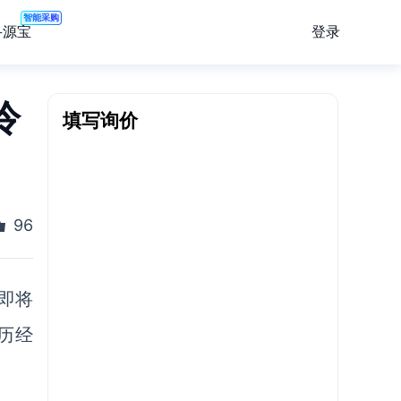
智能采购
登录
寻源宝
冷
填写询价
96
即将
历经