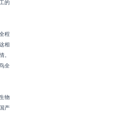
工的
全程
这相
情。
鸟全
足生物
国产