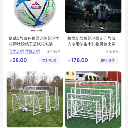
捷威5号白色耐磨训练足球学
梅西纪念版足球限定五号成
校用球胶粘工艺纸箱包装
人专用学生小礼物男孩比赛
踢球
少年足球
学校足球
沧州博昇
阜阳菲勒
体育器材
科技有限
训练足球
28.00
178.00
拨打电话
有限公司
拨打电话
公司
￥
￥
学校体育用品
学校体育器材