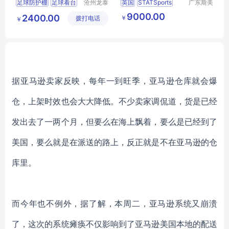
足球防护棚
足球看台
沧州龙泰
英国
STATSports
广东斯美
体育器材
尔仪器有
球场替补席
换人座椅
APEX
足球运动员
9000.00
2400.00
￥
拨打电话
有限公司
限公司
￥
足球用品
足球实时监测
据亚马逊卖家反映，每年一到旺季，亚马逊仓库就会爆
仓，上架时效也会大大降低。不少卖家调侃道，货是已经
发出去了一两个月，但要么在海上飘着，要么是已经到了
美国，要么就是在派送的路上，反正就是不在亚马逊的仓
库里。
而今年也不例外，据了解，本周二，亚马逊系统又崩溃
了，这次的系统瘫痪不仅影响到了亚马逊美国本地的配送