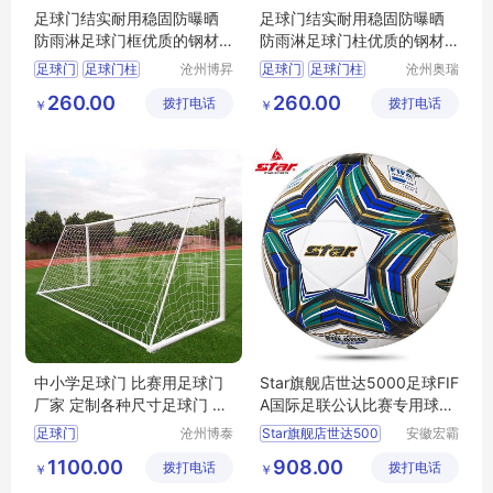
足球门结实耐用稳固防曝晒
足球门结实耐用稳固防曝晒
防雨淋足球门框优质的钢材
防雨淋足球门柱优质的钢材
足球门柱
足球门框
足球门
足球门柱
沧州博昇
足球门
足球门柱
沧州奥瑞
体育器材
体育器材
足球门框
足球门厂家
足球门框
足球门厂家
260.00
260.00
拨打电话
有限公司
拨打电话
制造有限
￥
￥
足球门尺寸
足球门价格
公司
中小学足球门 比赛用足球门
Star旗舰店世达5000足球FIF
厂家 定制各种尺寸足球门 实
A国际足联公认比赛专用球SB
体厂家
105TB
足球门
沧州博泰
Star旗舰店世达500
安徽宏霸
体育设备
机械设备
1100.00
908.00
拨打电话
有限公司
拨打电话
有限公司
￥
￥