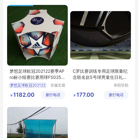
梦想足球欧冠202122赛季AP
C罗比赛训练专用足球限量纪
ro标小组赛比赛用球FS0258
念联名款5号球男童生日礼物
GU0214
小学生
梦想足球欧冠202122
安徽宏霸
阜阳菲勒
机械设备
科技有限
1182.00
177.00
拨打电话
有限公司
拨打电话
公司
￥
￥