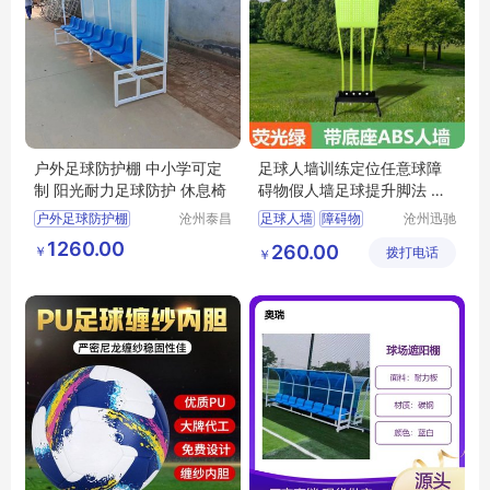
户外足球防护棚 中小学可定
足球人墙训练定位任意球障
制 阳光耐力足球防护 休息椅
碍物假人墙足球提升脚法 带
底座ABS材质
户外足球防护棚
沧州泰昌
足球人墙
障碍物
沧州迅驰
体育器材
体育用品
定制足球防护棚
假人墙
足球训练
1260.00
260.00
￥
制造有限
拨打电话
有限公司
￥
学校足球防护休息椅
足球用品
公司
足球防护休息椅
阳光耐力瓦防护棚