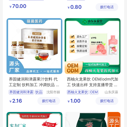
实业有限
药业有限
批量采购
固体饮料代加工
70.00
0.80
￥
公司
拨打电话
公司
￥
量大促销优惠
五谷杂粮冲调饮品
山东康美药业
饱腹代餐粉
养固健润和津露果汁饮料 代
西柚火龙果饮 OEM/odm代加
工定制 饮料加工 冲调饮品 贴
工 快速出样 支持直播带货 免
牌oem 生产厂
费设计
养固健润和津露
饮品
沈阳市丽
西柚火龙果饮
OEM
山东庆葆
晨生物医
堂生物药
odm代加工
快速出样
2.16
1.00
拨打电话
药科技有
拨打电话
业有限公
￥
￥
支持直播带货
限公司
司
免费设计