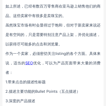
如上所述，已经有数百万零售商在亚马逊上销售他们的商
品。这些卖家中有很多是卖珠宝的。
虽然
珠宝
市场有时会显得过于饱和，但对于新卖家来说还
是有空间的，
只是需要
特别注意
产品上架
，并优化描述，
以获得
尽
可能
多
的点击和浏览量。
作为一个卖家，必须密切关注
listing
的各个方面。具体来
说，适当的
SEO
优化，可以为产品页面带来大量的消费
者
：
1.带来
点击
的
描述性标题
2.描述
主要功能
的Bullet Points（五点描述）
3.
深度
的
产品描述