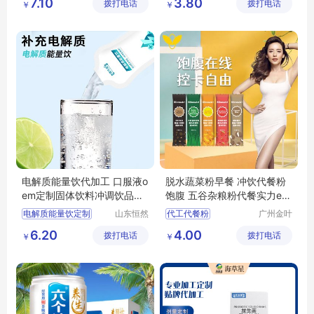
7.10
3.80
拨打电话
团有限公
拨打电话
技有限公
￥
￥
oem贴牌定
司
司
电解质能量饮代加工 口服液o
脱水蔬菜粉早餐 冲饮代餐粉
em定制固体饮料冲调饮品出
饱腹 五谷杂粮粉代餐实力eo
口低起订量
m贴牌
电解质能量饮定制
山东恒然
代工代餐粉
广州金叶
堂生物科
健康科技
电解质能量饮代加工
代加工代餐粉
6.20
4.00
拨打电话
技有限公
拨打电话
有限公司
￥
￥
电解质能量饮定制贴牌
代餐粉生产
司
固体饮料代加工
代餐粉加工
冲调饮品oem定制
五谷杂粮粉代餐