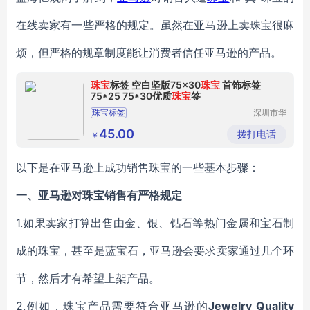
在线卖家有一些严格的规定。虽然在亚马逊上卖珠宝很麻
烦，但严格的规章制度能让消费者信任亚马逊的产品。
珠宝
标签 空白坚版75x30
珠宝
首饰标签
75*25 75*30优质
珠宝
签
珠宝标签
深圳市华
中科盛电
子有限公
45.00
拨打电话
￥
司
以下是在亚马逊上成功销售珠宝的一些基本步骤：
一、
亚马逊对珠宝销售有严格规定
1.如果卖家打算出售由金、银、钻石等热门金属和宝石制
成的珠宝，甚至是蓝宝石，亚马逊会要求卖家通过几个环
节，然后才有希望上架产品。
2.例如，珠宝产品需要符合亚马逊的
Jewelry Quality