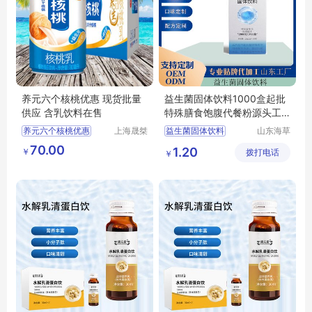
养元六个核桃优惠 现货批量
益生菌固体饮料1000盒起批
供应 含乳饮料在售
特殊膳食饱腹代餐粉源头工
厂免费打样
养元六个核桃优惠
上海晟桀
益生菌固体饮料
山东海草
实业有限
星生物科
现货批量供应
特殊膳食饱腹代餐粉
70.00
1.20
￥
公司
拨打电话
技有限公
￥
含乳饮料在售
代餐粉源头工厂
司
代餐粉代加工
代餐粉贴牌