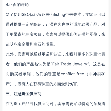
4.正面
的评论
除了使用SEO优化策略来为
listing
带来关注，
卖家
还可以
通过提供一定的保证，让潜在客户更舒适地购买产品。对
于更昂贵的珠宝项目，
卖家
可以提供真伪
证书
的图像
，
来
证明
珠宝
金属和宝石的质量。
此外，
卖家
可以通过承诺和认证
，
来吸引更多的珠宝消费
者，他们的产品被认为是“Fair Trade Jewelry”。这
是在
向购买者承诺，他们的珠宝是conflict-free
（
非
冲突
矿
产）
，没有人在获得珠宝的方面受到伤害。
三、注意珠宝
供应商
在为珠宝
产品
寻找供应商时，
卖家
需要采取特别的预防措