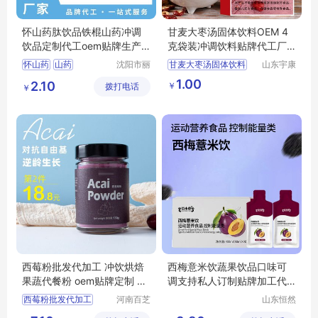
怀山药肽饮品铁棍山药冲调
甘麦大枣汤固体饮料OEM 4
饮品定制代工oem贴牌生产
克袋装冲调饮料贴牌代工厂
厂家
外贸出口
怀山药
山药
沈阳市丽
甘麦大枣汤固体饮料
山东宇康
晨生物医
莱生物科
杏仁七白饮
百合
甘麦大枣汤固体饮料OEM
1.00
2.10
￥
拨打电话
药科技有
技有限公
￥
山药肽
甘麦大枣汤固体饮料代工
限公司
司
甘麦大枣汤固体饮料贴牌
冲调饮料贴牌代工厂
西莓粉批发代加工 冲饮烘焙
西梅意米饮蔬果饮品口味可
果蔬代餐粉 oem贴牌定制 百
调支持私人订制贴牌加工代
芝堂
工分片剂拿样
西莓粉批发代加工
河南百芝
山东恒然
堂药业集
堂生物科
冲饮烘焙果蔬代餐粉