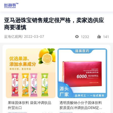
亚马逊珠宝销售规定很严格，卖家选供应
商要谨慎
蓝海亿观网/ 2022-03-07
1232
141
果味固体饮料 袋装冲调饮品
透明质酸钠小分子固体饮料
外贸出口
胶原蛋白冲调饮品OEM定制
代加工厂家