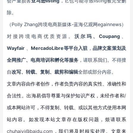
会严重损害
亚马逊listing
，它也可能导致
listing
被完全删
除。
（Polly
Zhang
跨境电商新媒体-蓝海亿观网egainnews）
对接跨境电商优质资源。
沃尔玛、Coupang
、
Wayfair
、
MercadoLibre等平台入驻
，
品牌文案策划及
全网推广、电商培训和孵化等服务
，请联系我们。不得擅
自
改写、转载、复制、裁剪和编辑
全部或部分内容。
文章内容由作者创作，作者负责内容的真实性、准确性和
合法性。出海易倡导尊重与保护知识产权，未经作者和/
或本网站许可，不得复制、转载、或以其他方式使用本网
站内容。如发现本站文章存在版权问题，烦请联系
chuhaiyi@baidu.com，我们将及时核实处理。文章来