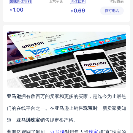
果味固体饮料
山东宇康
固体饮料
沈阳市丽
莱生物科
晨生物医
固体饮料
透明质酸钠小分子饮品
1.00
0.69
￥
技有限公
拨打电话
药科技有
￥
袋装冲调饮品
胶原蛋白冲调饮品
司
限公司
袋装冲调饮品出口
贴牌代加工
粉超微粉
亚马逊
拥有数百万的卖家和更多的买家，是迄今为止最热
门的在线平台之一。在亚马逊上销售
珠宝
时，新卖家要知
道，
亚马逊珠宝
销售规定很严格。
蓝海亿观网了解到，
亚马逊
对销售人造
珠宝
和“真”珠宝的