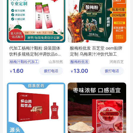
代加工杨梅汁颗粒 袋装固体
酸梅粉批发 百芝堂 oem贴牌
饮料多规格定制冲调饮品oe
定制 乌梅果汁冲饮代加工
m贴牌源头厂
杨梅汁颗粒代加工
山东恒然
酸梅粉批发
河南百芝
堂生物科
堂药业集
颗粒生产厂
乌梅果汁冲饮代加工
1.60
13.00
拨打电话
技有限公
拨打电话
团有限公
￥
￥
冲调饮品定制
司
司
固体饮料OEM
饮品源头工厂