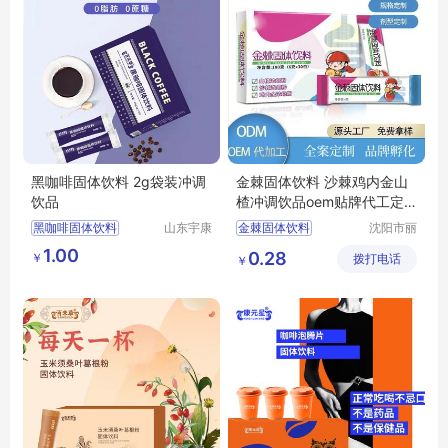
黑咖啡固体饮料 2g袋装冲调
金棘固体饮料 沙棘鸡内金山
饮品
楂冲调饮品oem贴牌代工定
制生产厂家
黑咖啡固体饮料
山东宇康
金棘固体饮料
沈阳市丽
莱生物科
晨生物医
黑咖啡固体饮料OEM贴牌
沙棘鸡内金山楂冲调饮品
1.00
0.28
￥
技有限公
拨打电话
药科技有
￥
黑咖啡固体饮料贴牌
鸡内金山楂
司
限公司
黑咖啡固体饮料代工
鸡内金山楂冲调饮品
袋装冲调饮品代工
oem贴牌代工定制生产厂家