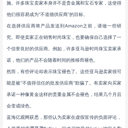
施。许多珠宝
卖家
本身并不是贵金属和宝石专家，这使得
他们很容易成为
“
不道德供应商
”
的目标。
在选择供应商将产品发送到
Amazon
之前，请做一些研
究。即使
卖家
正在销售时尚珠宝，也要确保
自己
选择了一
个信誉良好的
供应商
。例如，许多亚马逊时尚珠宝
卖家
承
诺，他们的产品不会随着时间的推移而褪色。
然而，
有些评论却表示珠宝褪色了
。这些亚马逊卖家很可
能是被
“
不值得信任的批发供应商
”
欺骗了。
有卖家
向买家
承诺一种像黄金这样的贵重金属
不会褪色
，结果几个月后
会变成绿色。
蓝海亿观网获悉，那些
认为卖家在
虚假
宣传
的负面评论
，