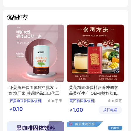
优品推荐
怀姜角豆饮固体饮料批发 五
黄芪粉固体饮料营养冲调饮
红糖厂家 冲调饮品出口代工
品委托生产 OEM贴牌代加工
皇菴堂出口
怀姜角豆饮固体饮料
山东宇康
黄芪粉固体饮料
山东皇菴
莱生物科
堂药业有
怀姜角豆饮固体饮料批发
营养冲调饮品委托生产
0.10
1.00
￥
技有限公
拨打电话
限公司
￥
五红汤厂家
冲调饮品
OEM贴牌代加工皇菴堂出口
司
饮品代工