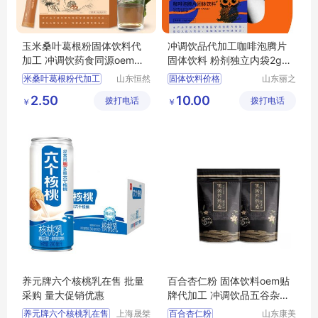
玉米桑叶葛根粉固体饮料代
冲调饮品代加工咖啡泡腾片
加工 冲调饮药食同源oem贴
固体饮料 粉剂独立内袋2g定
牌定制可拿样
制OEM贴牌
米桑叶葛根粉代加工
山东恒然
固体饮料价格
山东丽之
堂生物科
康生物科
玉米桑叶葛根粉固体饮料定制
咖啡泡腾片固体饮料代加工
2.50
10.00
拨打电话
技有限公
拨打电话
技有限公
￥
￥
固体饮料冲调饮代加工
粉剂代加工
司
司
植物提取OEM
冲调饮品贴牌
OEM源头工厂可贴代
饮料价格
养元牌六个核桃乳在售 批量
百合杏仁粉 固体饮料oem贴
采购 量大促销优惠
牌代加工 冲调饮品五谷杂粮
糊独立包装
养元牌六个核桃乳在售
上海晟桀
百合杏仁粉
山东康美