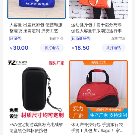
大容量 出差旅游包 便携鞋服
运动健身包手提干湿分离瑜
整理袋 按需定制 洪安工艺
伽包大容量韩版潮短途行李
袋旅行包批发
旅游包
苍南县金
运动健身包
深圳市富
乡镇洪安
源手袋有
出差旅游行李包
30.00
18.50
拨打电话
工艺品厂
拨打电话
限公司
￥
￥
旅游收纳包
短途旅行袋
休闲旅游包
EVA包定制游戏鼠标充电线收
休闲户外拉链包 手提旅行袋
纳盒黑色鼠标便携包
手提工具包 加印logo 厂家定