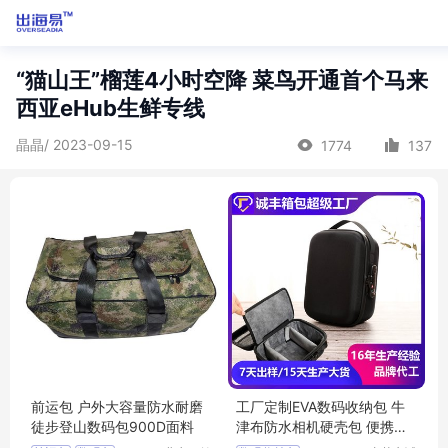
“猫山王”榴莲4小时空降 菜鸟开通首个马来
西亚eHub生鲜专线
晶晶/ 2023-09-15
1774
137
前运包 户外大容量防水耐磨
工厂定制EVA数码收纳包 牛
徒步登山数码包900D面料
津布防水相机硬壳包 便携式
带锁数码包