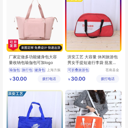
厂家定做多功能健身包大容
洪安工艺 大容量 休闲旅游包
量收纳包瑜伽包可加logo
男女手提短途行李袋 批发定
制
瑜伽包
旅行包
健身包
上海方振
可折叠旅游包
苍南县金
箱包制品
乡镇洪安
出差旅游包
30.00
30.00
拨打电话
有限公司
拨打电话
工艺品厂
￥
￥
旅游收纳包
休闲旅游包
旅行社旅游包