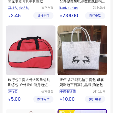
包充电器耳机手机数据
配件整理袋电源数据线便携
旅行收纳包
耳机包
收纳包
南宫市富
NativeUnion
颍上卓越
发毛毡有
电子商务
2.45
736.00
拨打电话
限公司
拨打电话
有限公司
￥
￥
旅行包手提大号大容量运动
正伟 多功能毛毡手提包 母婴
训练包 户外登山健身包短途
妈咪包百日宴礼品袋 购物包
旅游包定制
旅行包
苍南县金
手提毛毡包
河北正伟
乡镇洪安
毛毡有限
大容量运动训练包
母婴毛毡包
5.00
10.00
拨打电话
工艺品厂
拨打电话
公司
￥
￥
户外登山包
毛毡妈咪包
短途旅游包
购物毛毡袋
旅游包定制
毛毡购物包