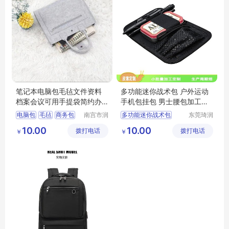
笔记本电脑包毛毡文件资料
多功能迷你战术包 户外运动
档案会议可用手提袋简约办
手机包挂包 男士腰包加工定
公商务包
制
电脑包
毛毡
商务包
南宫市润
多功能迷你战术包
东莞琦润
华毛毡有
箱包有限
手提袋
毛毡文件包
男士腰包加工定制
10.00
10.00
拨打电话
限公司
拨打电话
公司
￥
￥
户外运动手机包挂包