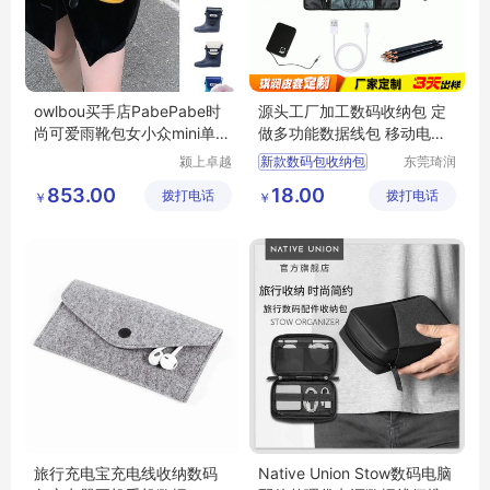
owlbou买手店PabePabe时
源头工厂加工数码收纳包 定
尚可爱雨靴包女小众mini单肩
做多功能数据线包 移动电源
斜挎包手机包
耳机包包定制
颍上卓越
新款数码包收纳包
东莞琦润
电子商务
箱包有限
多功能数据线收纳包
853.00
18.00
拨打电话
有限公司
拨打电话
公司
￥
￥
移动电源耳机收纳包定制
收纳包定制
旅行充电宝充电线收纳数码
Native Union Stow数码电脑