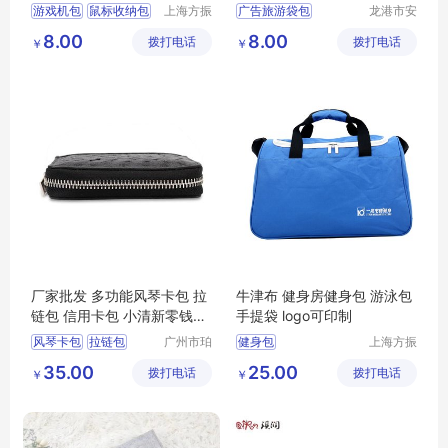
制
游戏机包
鼠标收纳包
上海方振
广告旅游袋包
龙港市安
箱包制品
封纸塑制
eva包
旅行社旅游包
8.00
8.00
拨打电话
有限公司
拨打电话
品厂（个
￥
￥
牛津布旅行袋
体工商
手提旅行包
户）
手提旅行袋
厂家批发 多功能风琴卡包 拉
牛津布 健身房健身包 游泳包
链包 信用卡包 小清新零钱包
手提袋 logo可印制
定制
风琴卡包
拉链包
广州市珀
健身包
上海方振
非皮具有
箱包制品
信用卡包
零钱包
定制
35.00
25.00
拨打电话
限公司
拨打电话
有限公司
￥
￥