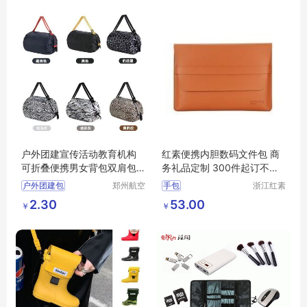
户外团建宣传活动教育机构
红素便携内胆数码文件包 商
可折叠便携男女背包双肩包
务礼品定制 300件起订不单
定制印logo
独零售
户外团建包
郑州航空
手包
浙江红素
港区芙乐
实业有限
宣传活动教育
2.30
53.00
￥
￥
鑫日用百
公司
机构可折叠便携包
货店
男女背包
双肩包定制印logo