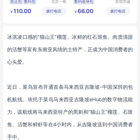
前运包
数码包
北京一铭
数码收纳包
东莞市诚
之都科技
丰箱包有
相机硬壳包
数码包
110.00
66.00
拨打电话
有限公司
拨打电话
限公司
￥
￥
防水硬壳包
eva数码包
冰淇凌口感的
“猫山王”榴莲、冰鲜的红石斑鱼、肉质清甜
的活蟹等富有东南亚风情的土特产，正成为中国消费者的
心头爱。
近日，菜鸟宣布开通首条马来西亚吉隆坡
-中国深圳的包
机航线。依托于菜鸟马来西亚吉隆坡eHub的数字物流能
力，该航线将马来西亚特产的黑刺和“猫山王”榴莲、石斑
鱼、活蟹和鲜虾等在4小时内，从吉隆坡送到中国消费者
手中。