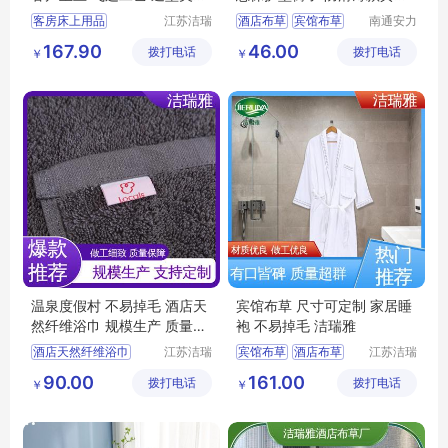
洁瑞雅
民宿床护垫
客房床上用品
江苏洁瑞
酒店布草
宾馆布草
南通安力
雅纺织品
森纺织科
客房布草
酒店布草
酒店床垫
167.90
46.00
拨打电话
有限公司
拨打电话
技有限公
￥
￥
酒店床上用品
司
民宿布草
温泉度假村 不易掉毛 酒店天
宾馆布草 尺寸可定制 家居睡
然纤维浴巾 规模生产 质量保
袍 不易掉毛 洁瑞雅
障 洁瑞雅
酒店天然纤维浴巾
江苏洁瑞
宾馆布草
酒店布草
江苏洁瑞
雅纺织品
雅纺织品
宾馆布草
酒店浴巾
宾馆床上用品
90.00
161.00
拨打电话
有限公司
拨打电话
有限公司
￥
￥
客房布草
酒店布草
宾馆睡袍
酒店睡袍