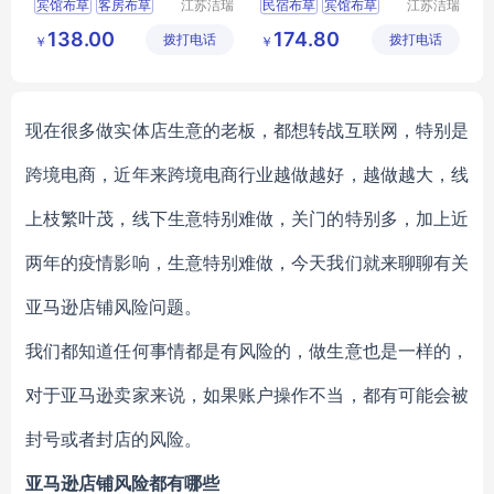
宾馆布草
客房布草
江苏洁瑞
民宿布草
宾馆布草
江苏洁瑞
雅纺织品
雅纺织品
酒店布草
酒店睡袍
宾馆床上用品
138.00
174.80
拨打电话
有限公司
拨打电话
有限公司
￥
￥
酒店床上用品
酒店床上用品
客房布草
现在很多做实体店生意的老板，都想转战互联网，特别是
跨境电商，近年来跨境电商行业越做越好，越做越大，线
上枝繁叶茂，线下生意特别难做，关门的特别多，加上近
两年的疫情影响，生意特别难做，今天我们就来聊聊有关
亚马逊店铺风险问题。
我们都知道任何事情都是有风险的，做生意也是一样的，
对于亚马逊卖家来说，如果账户操作不当，都有可能会被
封号或者封店的风险。
亚马逊店铺风险都有哪些