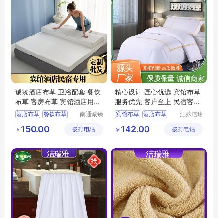
诚臻酒店布草 卫浴配套 餐饮
精心设计 匠心优选 宾馆布草
布草 客房布草 宾馆酒店用品
服务优先 客户至上 民宿客栈
宾馆布草
套件 洁瑞雅
酒店布草
餐饮布草
南通诚臻
宾馆布草
酒店布草
江苏洁瑞
纺织有限
雅纺织品
宾馆酒店用品
客房床上用品
150.00
142.00
拨打电话
公司
拨打电话
有限公司
￥
￥
客房布草
酒店床上用品