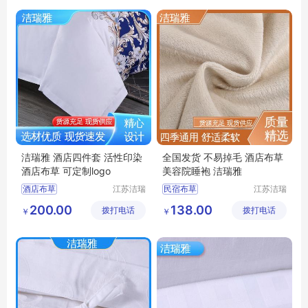
洁瑞雅 酒店四件套 活性印染
全国发货 不易掉毛 酒店布草
酒店布草 可定制logo
美容院睡袍 洁瑞雅
酒店布草
江苏洁瑞
民宿布草
江苏洁瑞
雅纺织品
雅纺织品
民宿床上用品
酒店床上用品
200.00
138.00
拨打电话
有限公司
拨打电话
有限公司
￥
￥
酒店床上用品
客房布草
酒店睡袍
宾馆床上用品
宾馆睡袍
民宿布草