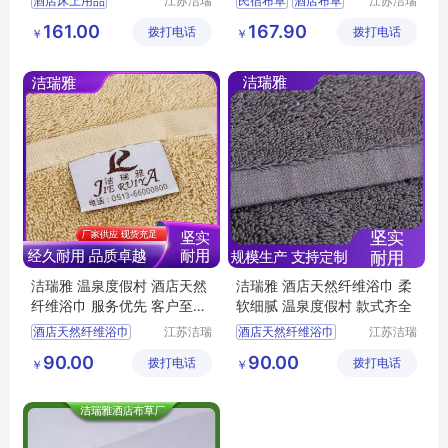
酒店床上用品
江苏洁瑞
民宿布草
酒店布草
江苏洁瑞
雅纺织品
雅纺织品
宾馆布草
酒店布草
民宿床上用品
161.00
167.90
拨打电话
有限公司
拨打电话
有限公司
￥
￥
酒店睡袍
宾馆布草
客房布草
客房床上用品
洁瑞雅 温泉度假村 酒店天然
洁瑞雅 酒店天然纤维浴巾 柔
纤维浴巾 服务优先 客户至上
软细腻 温泉度假村 款式齐全
吸水柔软
酒店天然纤维浴巾
江苏洁瑞
酒店天然纤维浴巾
江苏洁瑞
雅纺织品
雅纺织品
酒店浴巾
客房布草
宾馆浴巾
酒店布草
90.00
90.00
拨打电话
有限公司
拨打电话
有限公司
￥
￥
民宿布草
宾馆浴巾
客房布草
酒店浴巾