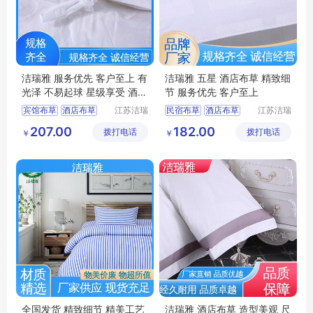
洁瑞雅 服务优先 客户至上 有
洁瑞雅 五星 酒店布草 精致细
光泽 不易起球 星级享受 酒店
节 服务优先 客户至上
布草
宾馆布草
酒店布草
江苏洁瑞
民宿布草
酒店布草
江苏洁瑞
雅纺织品
雅纺织品
客房床上用品
客房床上用品
207.00
182.00
拨打电话
有限公司
拨打电话
有限公司
￥
￥
民宿布草
客房布草
酒店床上用品
酒店床上用品
全国发货 精致细节 精美工艺
洁瑞雅 酒店布草 造型美观 尺