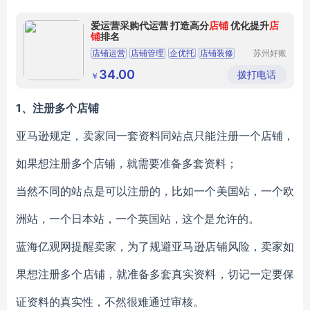
爱运营采购代运营 打造高分
店铺
优化提升
店
铺
排名
店铺运营
店铺管理
企优托
店铺装修
苏州好账
本财务咨
高效运营
询有限公
34.00
拨打电话
￥
司
1、
注册多个店铺
亚马逊规定，卖家同一套资料同站点只能注册一个店铺，
如果想注册多个店铺，就需要准备多套资料；
当然不同的站点是可以注册的，比如一个美国站，一个欧
洲站，一个日本站，一个英国站，这个是允许的。
蓝海亿观网提醒卖家，为了规避亚马逊店铺风险，卖家如
果想注册多个店铺，就准备多套真实资料，切记一定要保
证资料的真实性，不然很难通过审核。