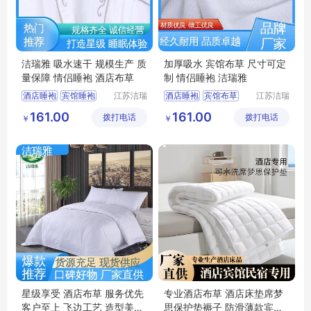
洁瑞雅 吸水速干 规模生产 质
加厚吸水 宾馆布草 尺寸可定
量保障 情侣睡袍 酒店布草
制 情侣睡袍 洁瑞雅
酒店睡袍
宾馆睡袍
江苏洁瑞
酒店睡袍
宾馆布草
江苏洁瑞
雅纺织品
雅纺织品
客房布草
民宿布草
民宿床上用品
161.00
161.00
拨打电话
有限公司
拨打电话
有限公司
￥
￥
宾馆床上用品
客房床上用品
酒店布草
星级享受 酒店布草 服务优先
专业酒店布草 酒店床垫席梦
客户至上 飞边工艺 造型美观
思保护垫褥子 防滑薄款宾馆