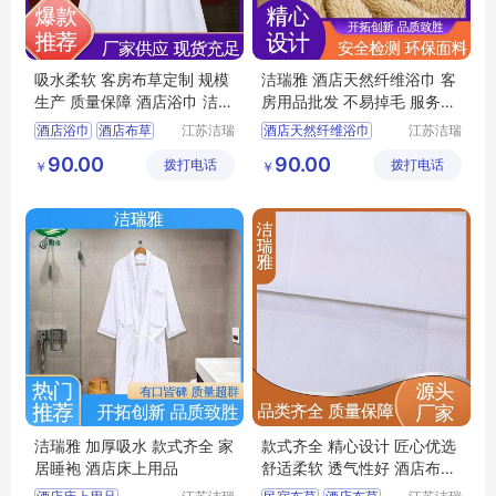
吸水柔软 客房布草定制 规模
洁瑞雅 酒店天然纤维浴巾 客
生产 质量保障 酒店浴巾 洁瑞
房用品批发 不易掉毛 服务优
雅
先 客户至上
酒店浴巾
酒店布草
江苏洁瑞
酒店天然纤维浴巾
江苏洁瑞
雅纺织品
雅纺织品
民宿布草
客房布草
宾馆浴巾
宾馆布草
90.00
90.00
拨打电话
有限公司
拨打电话
有限公司
￥
￥
宾馆布草
酒店布草
民宿布草
洁瑞雅 加厚吸水 款式齐全 家
款式齐全 精心设计 匠心优选
居睡袍 酒店床上用品
舒适柔软 透气性好 酒店布草
洁瑞雅