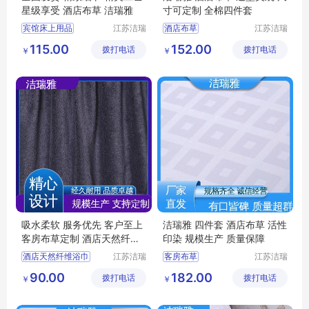
星级享受 酒店布草 洁瑞雅
寸可定制 全棉四件套
宾馆床上用品
江苏洁瑞
酒店布草
江苏洁瑞
雅纺织品
雅纺织品
酒店床上用品
宾馆床上用品
115.00
152.00
拨打电话
有限公司
拨打电话
有限公司
￥
￥
酒店布草
医院布草
客房布草
医院床上用品
客房床上用品
宾馆布草
吸水柔软 服务优先 客户至上
洁瑞雅 四件套 酒店布草 活性
客房布草定制 酒店天然纤维
印染 规模生产 质量保障
浴巾 洁瑞雅
酒店天然纤维浴巾
江苏洁瑞
客房布草
江苏洁瑞
雅纺织品
雅纺织品
宾馆布草
客房布草
酒店床上用品
90.00
182.00
拨打电话
有限公司
拨打电话
有限公司
￥
￥
宾馆浴巾
酒店布草
宾馆床上用品
民宿床上用品
酒店布草