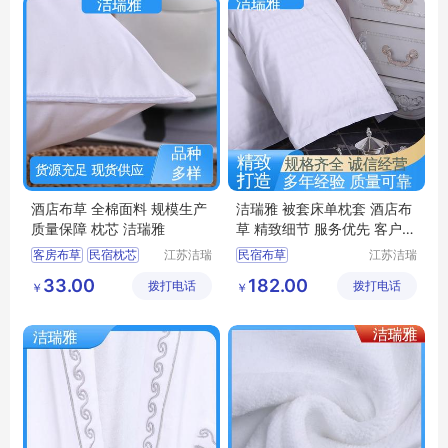
酒店布草 全棉面料 规模生产
洁瑞雅 被套床单枕套 酒店布
质量保障 枕芯 洁瑞雅
草 精致细节 服务优先 客户至
上
客房布草
民宿枕芯
江苏洁瑞
民宿布草
江苏洁瑞
雅纺织品
雅纺织品
酒店床上用品
客房床上用品
33.00
182.00
拨打电话
有限公司
拨打电话
有限公司
￥
￥
酒店布草
宾馆布草
酒店布草
民宿床上用品
酒店床上用品