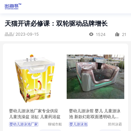
天猫开讲必修课：双轮驱动品牌增长
晶晶/ 2023-09-15
1524
21
婴幼儿游泳池厂家专业供应
婴幼儿游泳馆 婴儿 儿童游泳
儿童洗澡盆 浴缸 儿童药浴盆
池 新款幻彩双面透明幼儿一
体池
婴幼儿游泳池厂家
聊城市船
婴儿游泳池
郑州泳霸
长贝比游
泳池设备
儿童洗澡盆产厂家
婴幼儿游泳馆加盟