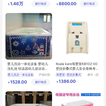
光宝贝婴
光宝贝婴
婴儿游泳馆加盟
大型婴幼儿游泳池
1.46万
8600.00
拨打电话
童游泳馆
拨打电话
童游泳馆
￥
￥
全套宝宝儿童游泳池
儿童洗澡盆
婴儿洗浴一体化设备 婴幼儿
Koala kare母婴室KB102-00
洗礼池 恒温器幼儿游泳浴缸
壁挂折叠式婴儿安全座椅考
宝宝缸按摩
拉婴儿护理台
婴儿洗浴一体化设备
芦淞区阳
母婴室
壁挂折叠式
康洋（苏
光宝贝婴
州）应用
婴幼儿洗礼池
婴儿安全座椅
1386.00
1528.00
￥
拨打电话
童游泳馆
材料有限
￥
恒温器幼儿游泳浴缸
公司