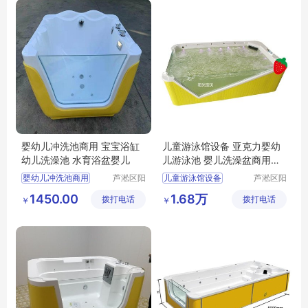
婴幼儿冲洗池商用 宝宝浴缸
儿童游泳馆设备 亚克力婴幼
幼儿洗澡池 水育浴盆婴儿
儿游泳池 婴儿洗澡盆商用可
定制
婴幼儿冲洗池商用
芦淞区阳
儿童游泳馆设备
芦淞区阳
光宝贝婴
光宝贝婴
宝宝浴缸
幼儿洗澡池
亚克力婴幼儿游泳池
1450.00
1.68万
拨打电话
童游泳馆
拨打电话
童游泳馆
￥
￥
水育浴盆婴儿
婴儿洗澡盆商用可定制