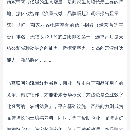
商家带来万亿级的生意增量，是商家生意增长最主要的阵
地。据亿欧智库《流量式微，品牌崛起》调研报告显示，
双11期间，商家对各电商平台的信心指数（经营首选
平
台）排名，天猫以
73.9%的占比排名第一。
选择背后是天
猫公私域联动结合的能力、数据洞察力、会员的沉淀触达
能力、新品孵化力
……
当互联网的流量红利
减退
，商业世界走向了
商品
和
用户
的
竞争
。
精耕细作，
才能带来
春华秋实
，方法论是企业数字
化经营的「农耕法则」，平台基础设施、产品能力则成为
品牌增长的土壤与养料。同时，为了帮助企业、品牌更好
拥抱数字化，淘宝教育今年上线了天猫必修课、新品牌特