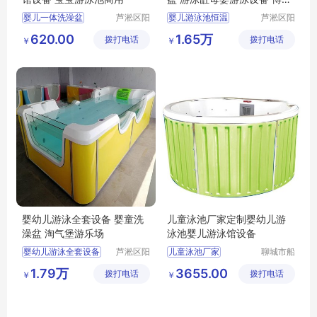
朗
婴儿一体洗澡盆
芦淞区阳
婴儿游泳池恒温
芦淞区阳
光宝贝婴
光宝贝婴
婴幼儿游泳馆设备
婴幼儿洗澡盆
620.00
1.65万
拨打电话
童游泳馆
拨打电话
童游泳馆
￥
￥
宝宝游泳池商用
游泳缸母婴游泳设备
婴幼儿游泳全套设备 婴童洗
儿童泳池厂家定制婴幼儿游
澡盆 淘气堡游乐场
泳池婴儿游泳馆设备
婴幼儿游泳全套设备
芦淞区阳
儿童泳池厂家
聊城市船
光宝贝婴
长贝比游
婴童洗澡盆
婴幼儿游泳池
1.79万
3655.00
拨打电话
童游泳馆
拨打电话
乐设备有
￥
￥
淘气堡游乐场
婴儿游泳馆设备
限公司