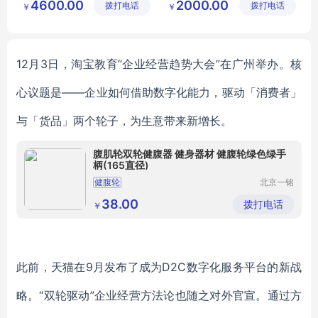
4600.00
2000.00
拨打电话
乐设备有
拨打电话
有限公司
￥
￥
婴幼儿浴缸
婴幼儿游泳馆
限公司
儿童药浴盆
12月3日，淘宝教育
“
企业经营趋势大会
”
在广州举办
。核
心议题是
——企业如何
借助数字化能力，
驱动「
消费者
」
与
「
货品
」两个轮子，为生意带来新增长。
腹肌轮双轮健腹器 健身器材 健腹轮绿色绿手
柄(165直径)
健腹轮
北京一铭
之都科技
有限公司
38.00
拨打电话
￥
此前，天猫在
9月发布了成为D2C数字化服务平台的新战
略。“双轮驱动”企业经营方法论也随之对外官宣。通过方