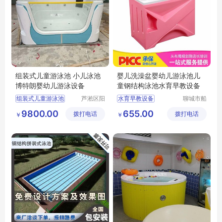
组装式儿童游泳池 小儿泳池
婴儿洗澡盆婴幼儿游泳池儿
博特朗婴幼儿游泳设备
童钢结构泳池水育早教设备
组装式儿童游泳池
芦淞区阳
水育早教设备
聊城市船
光宝贝婴
长贝比游
小儿游泳池
婴儿洗澡盆
9800.00
655.00
拨打电话
童游泳馆
拨打电话
乐设备有
￥
￥
博特朗婴幼儿游泳设备
婴幼儿游泳池
限公司
儿童钢结构泳池