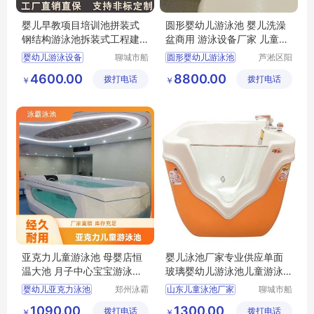
婴儿早教项目培训池拼装式
圆形婴幼儿游泳池 婴儿洗澡
钢结构游泳池拆装式工程建
盆商用 游泳设备厂家 儿童浴
造水循环过滤
缸
婴幼儿游泳设备
聊城市船
圆形婴幼儿游泳池
芦淞区阳
长贝比游
光宝贝婴
儿童游泳训练池
婴儿洗澡盆商用
4600.00
8800.00
拨打电话
乐设备有
拨打电话
童游泳馆
￥
￥
婴幼儿水育早教设备
广州游泳池设备厂家
限公司
阳谷婴幼儿游泳池厂家
儿童浴缸
亚克力儿童游泳池 母婴店恒
婴儿泳池厂家专业供应单面
温大池 月子中心宝宝游泳浴
玻璃婴幼儿游泳池儿童游泳
盆 水疗浴缸
缸
婴幼儿亚克力泳池
郑州泳霸
山东儿童泳池厂家
聊城市船
泳池设备
长贝比游
亚克力儿童泳池
单面玻璃婴幼儿游泳池
1090.00
1300.00
拨打电话
有限公司
拨打电话
乐设备有
￥
￥