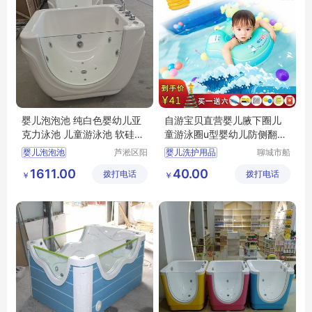
婴儿泡泡池 纯白色婴幼儿亚
自游宝贝直营婴儿腋下圈儿
克力泳池 儿童游泳池 软硅胶
童游泳圈u型婴幼儿防侧翻双
澡盆
气囊安全圈
婴儿泡泡池
芦淞区阳
婴儿洗护用品
聊城市船
光宝贝婴
长贝比游
纯白色婴幼儿亚克力泳池
婴儿游泳圈
1611.00
40.00
拨打电话
童游泳馆
拨打电话
乐设备有
￥
￥
儿童游泳池
母婴店洗护用品
限公司
软硅胶澡盆
婴儿游泳圈品牌