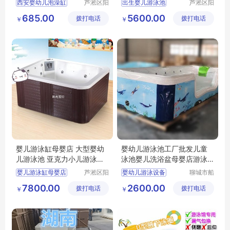
西安婴幼儿泡澡缸
芦淞区阳
出生婴儿游泳池
芦淞区阳
光宝贝婴
光宝贝婴
婴幼儿洗澡盆商用
中号婴幼儿泳池
685.00
5600.00
拨打电话
童游泳馆
拨打电话
童游泳馆
￥
￥
母婴店游泳馆全套设备
母婴店幼儿洗澡浴缸
水育设备
婴儿游泳缸母婴店 大型婴幼
婴幼儿游泳池工厂批发儿童
儿游泳池 亚克力小儿游泳浴
泳池婴儿洗浴盆母婴店游泳
缸
设备
婴儿游泳缸母婴店
芦淞区阳
婴幼儿游泳设备
聊城市船
光宝贝婴
长贝比游
大型婴幼儿游泳池
泉州市婴幼儿游泳池生产工厂
7800.00
2600.00
拨打电话
童游泳馆
拨打电话
乐设备有
￥
￥
亚克力小儿游泳浴缸
儿童游泳池
限公司
儿童洗浴盆