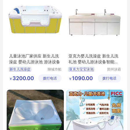
儿童泳池厂家供应 新生儿洗
亚克力婴儿洗澡盆 新生儿洗
澡盆 婴幼儿游泳池 游泳设备
礼池 婴幼儿游泳设备智能恒
温
新生儿洗澡盆
聊城市船
亚克力宝宝泳池
郑州泳霸
长贝比游
泳池设备
婴幼儿游泳池
亚克力儿童泳池
3200.00
1090.00
拨打电话
乐设备有
拨打电话
有限公司
￥
￥
儿童游泳设备
婴幼儿亚克力泳池
限公司
儿童泳池厂家