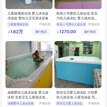
儿童玻璃游泳池 婴儿沐浴盆
粉色小号婴幼儿游泳池 亚克
洗澡盆 婴幼儿宝宝游泳设备
力幼儿游泳缸 婴儿戏水池商
用
儿童玻璃游泳池
芦淞区阳
粉色小号婴幼儿游泳池
芦淞区阳
光宝贝婴
光宝贝婴
婴儿沐浴盆洗澡盆
亚克力幼儿游泳缸
1.62万
1270.00
拨打电话
童游泳馆
拨打电话
童游泳馆
￥
￥
婴幼儿宝宝游泳设备
婴儿戏水池商用
成都婴幼儿游泳设备 婴儿游
阳光宝贝婴儿游泳缸 大型婴
泳馆 全套宝宝儿童游泳池价
幼儿游泳池 儿童洗澡盆 药浴
格
水疗
成都婴幼儿游泳设备
芦淞区阳
阳光宝贝婴儿游泳缸
芦淞区阳