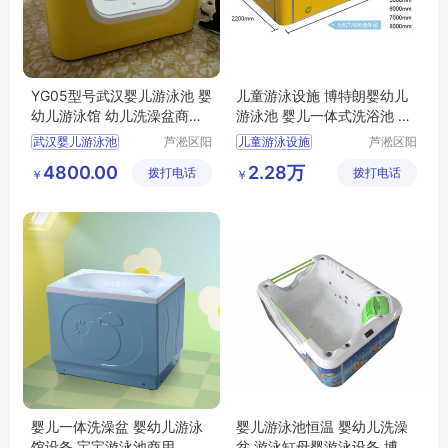
YG05型号武汉婴儿游泳池 婴
儿童游泳设施 博特朗婴幼儿
幼儿游泳馆 幼儿洗澡盆商用
游泳池 婴儿一体式洗浴池 新
多少钱
生幼儿游泳桶
武汉婴儿游泳池
芦淞区阳
儿童游泳设施
芦淞区阳
光宝贝婴
光宝贝婴
婴幼儿游泳馆
博特朗婴幼儿游泳池
4800.00
2.28万
拨打电话
童游泳馆
拨打电话
童游泳馆
￥
￥
婴幼儿洗澡盆商用
婴儿一体式洗浴池
婴儿一体洗澡盆 婴幼儿游泳
婴儿游泳池恒温 婴幼儿洗澡
馆设备 宝宝游泳池商用
盆 游泳缸母婴游泳设备 博特