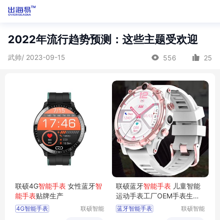
2022年流行趋势预测：这些主题受欢迎
武帅/ 2023-09-15
556
25
联硕4G
智能手表
女性蓝牙
智
联硕蓝牙
智能手表
儿童智能
能手表
贴牌生产
运动手表工厂OEM手表生产
厂商
4G智能手表
联硕智能
蓝牙智能手表
联硕智能
（深圳）
（深圳）
智能3G手表
智能老人手表