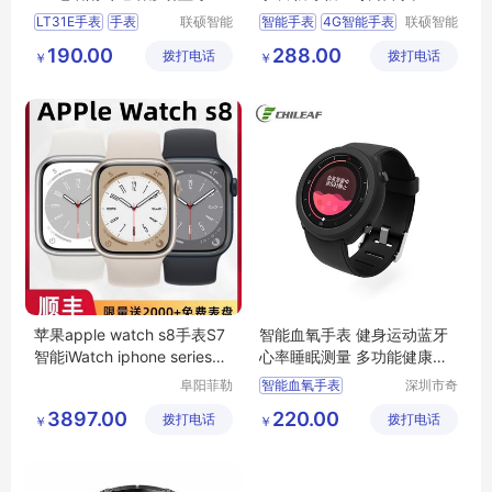
乐男女
LT31E手表
手表
联硕智能
智能手表
4G智能手表
联硕智能
（深圳）
（深圳）
儿童手表
智能手表
房颤预警手表
190.00
288.00
拨打电话
有限公司
拨打电话
有限公司
￥
￥
4G手表
心脑血管疾病预警手表
安卓智能手表
苹果apple watch s8手表S7
智能血氧手表 健身运动蓝牙
智能iWatch iphone series新
心率睡眠测量 多功能健康腕
款iwatchs
表
阜阳菲勒
智能血氧手表
深圳市奇
科技有限
力电子有
运动手表定制
3897.00
220.00
拨打电话
公司
拨打电话
限公司
￥
￥
深圳心率手表
运动健身手表
智能手表批发