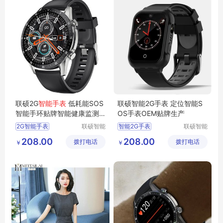
联硕2G
智能手表
低耗能SOS
联硕智能2G手表 定位智能S
智能手环贴牌智能健康监测
OS手表OEM贴牌生产
手表电话手表
2G智能手表
联硕智能
智能2G手表
联硕智能
（深圳）
（深圳）
智能运动手表
4G智能手环
208.00
208.00
拨打电话
有限公司
拨打电话
有限公司
￥
￥
3G智能手表
SOS智能手表
智能商务手表
智能女性手表