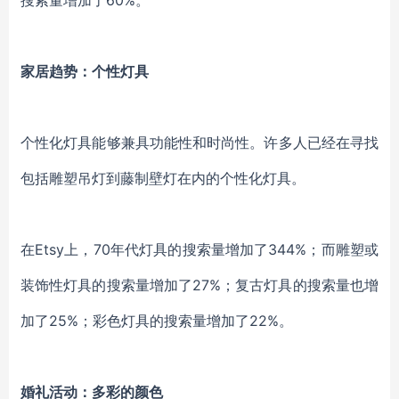
搜索量增加了60%。
家居趋势：个性灯具
个性化
灯具能够
兼具功能性和时尚性。许多人已经在寻找
包括
雕塑吊
灯
到
藤制
壁灯
在内的
个性
化灯具
。
在
Etsy上，70年代
灯具
的搜索量增加了
344%
；
而雕塑或
装饰性
灯具
的搜索量增加了
27%
；
复古
灯具
的搜索量也增
加了
25%
；
彩色
灯具
的搜索量增加了
22%。
婚礼活动：多彩的颜色