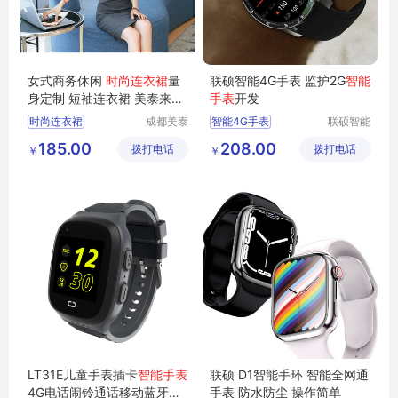
女式商务休闲
时尚连衣裙
量
联硕智能4G手表 监护2G
智能
身定制 短袖连衣裙 美泰来服
手表
开发
饰.四川成都职业服装 定制生
时尚连衣裙
成都美泰
智能4G手表
联硕智能
产厂家 春夏时尚
来服饰有
（深圳）
短袖连衣裙
智能商务手表
185.00
208.00
拨打电话
限公司
拨打电话
有限公司
￥
￥
女式商务休闲
健康智能运动手表
春夏时尚
智能2G手环
智能SOS手表
LT31E儿童手表插卡
智能手表
联硕 D1智能手环 智能全网通
4G电话闹铃通话移动蓝牙音
手表 防水防尘 操作简单