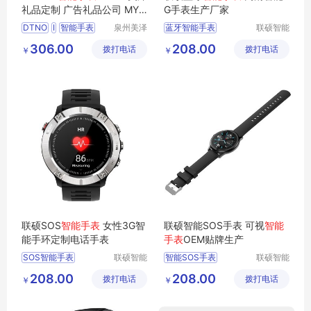
礼品定制 广告礼品公司 MY-
G手表生产厂家
XKY-L5-13
DTNO
I
智能手表
泉州美泽
蓝牙智能手表
联硕智能
贸易有限
（深圳）
DT89
广告礼品
MY
智能健康运动手表
306.00
208.00
拨打电话
公司
拨打电话
有限公司
￥
￥
XKY
L5
13
智能女性手表
智能老人手表
SOS智能手表
联硕SOS
智能手表
女性3G智
联硕智能SOS手表 可视
智能
能手环定制电话手表
手表
OEM贴牌生产
SOS智能手表
联硕智能
智能SOS手表
联硕智能
（深圳）
（深圳）
智能商务手表
蓝牙智能运动手环
208.00
208.00
拨打电话
有限公司
拨打电话
有限公司
￥
￥
4G智能手表
运动手环
SOS手环
智能急救手表
智能急救手表
SOS手表