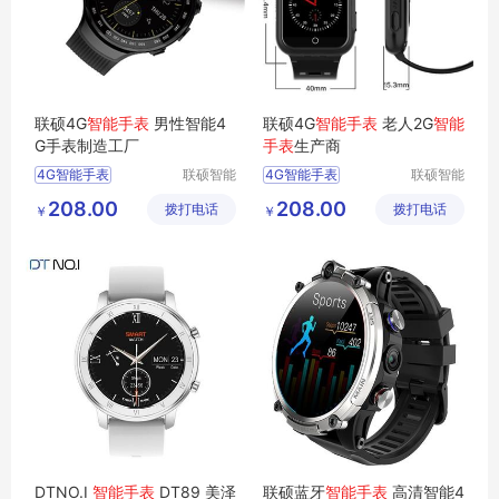
联硕4G
智能手表
男性智能4
联硕4G
智能手表
老人2G
智能
G手表制造工厂
手表
生产商
4G智能手表
联硕智能
4G智能手表
联硕智能
（深圳）
（深圳）
智能4G手表
急救智能手表
208.00
208.00
拨打电话
有限公司
拨打电话
有限公司
￥
￥
智能SOS手表
智能3G手表
DTNO.I
智能手表
DT89 美泽
联硕蓝牙
智能手表
高清智能4