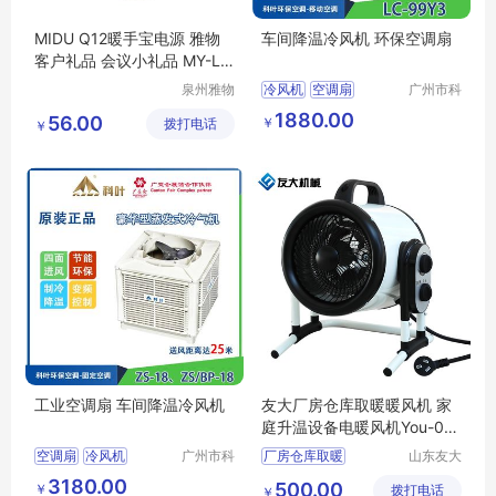
MIDU Q12暖手宝电源 雅物
车间降温冷风机 环保空调扇
客户礼品 会议小礼品 MY-LX
WH-L5-21
泉州雅物
冷风机
空调扇
广州市科
贸易有限
叶环保科
1880.00
56.00
￥
拨打电话
公司
技有限公
￥
司
工业空调扇 车间降温冷风机
友大厂房仓库取暖暖风机 家
庭升温设备电暖风机You-00
5
空调扇
冷风机
广州市科
厂房仓库取暖
山东友大
叶环保科
机械制造
3180.00
500.00
￥
技有限公
拨打电话
有限公司
￥