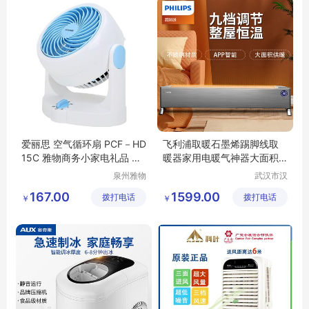
爱丽思 空气循环扇 PCF－HD
飞利浦取暖石墨烯踢脚线取
15C 雅物商务小家电礼品 MY
暖器家用电暖气神器大面积
-ALSOYM-L5-01
热风机5144KS
泉州雅物
武汉市汉
贸易有限
阳青泽电
167.00
1599.00
拨打电话
公司
拨打电话
器销售行
￥
￥
（个体工
商户）