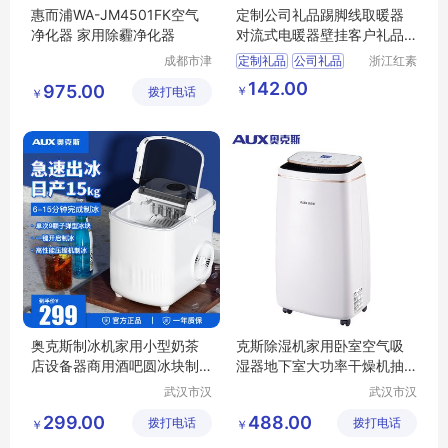
惠而浦WA-JM4501FK空气
定制公司礼品踢脚线取暖器
净化器 家用除霾净化器
对流式电暖器壁挂客户礼品
小家电定制
成都市津
定制礼品
公司礼品
浙江红素
津周到科
实业有限
电暖器
客户礼品
142.00
975.00
￥
拨打电话
技有限公
公司
￥
小家电定制
司
奥克斯制冰机家用小型奶茶
克斯除湿机家用卧室空气吸
店设备器商用酒吧圆冰块制
湿器地下室大功率干燥机抽
作机DBJ-10X
湿D10AFDR2V6
武汉市汉
武汉市汉
阳青泽电
阳青泽电
299.00
488.00
拨打电话
器销售行
拨打电话
器销售行
￥
￥
（个体工
（个体工