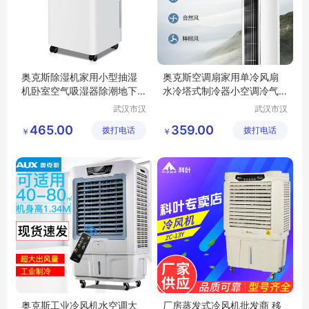
奥克斯除湿机家用小型抽湿
奥克斯空调扇家用单冷风扇
机卧室空气吸湿器除潮地下
水冷塔式制冷器小空调冷气
室大功率02N
机宿舍45DRG
武汉市汉
武汉市汉
阳青泽电
阳青泽电
465.00
359.00
拨打电话
器销售行
拨打电话
器销售行
￥
￥
（个体工
（个体工
商户）
商户）
奥克斯工业冷风机水空调大
厂房蒸发式冷风机批发商 移