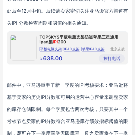
延后至12月中旬。后续请卖家密切关注亚马逊官方渠道有
关IPI 分数检查周期和阈值的相关通知。
TOPSKYS平板电脑支架防盗苹果三星通用
ipad架
IPI
200
平板电脑支架
IPAD支架
苹果IPAD支架
北京志凌
云科贸有
防盗平板电脑支架
直播支架
限公司
638.00
拨打电话
￥
邮件中，亚马逊重申了新一季度的
IPI考核要求：亚马逊将
基于卖家的历史IPI分数和可用的运营中心容量来调整卖家
的库存仓储限制。每个季度包含两次考核，只要
其中一个
考核节点
卖家的
IPI分数符合亚马逊库存绩效指标阈值的限
制，即可在下一季度享受无限库容，反之卖家将在下一季