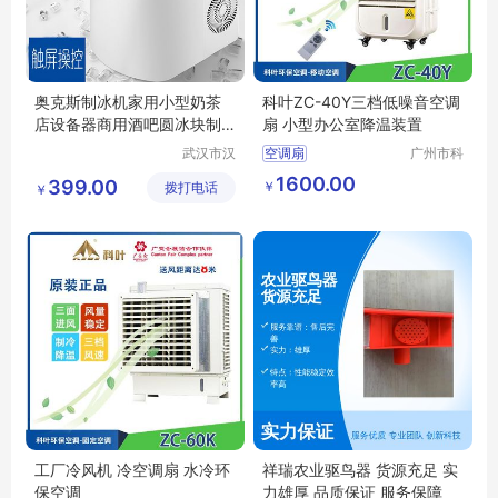
奥克斯制冰机家用小型奶茶
科叶ZC-40Y三档低噪音空调
店设备器商用酒吧圆冰块制
扇 小型办公室降温装置
作机宿舍迷你
武汉市汉
空调扇
广州市科
阳青泽电
叶环保科
1600.00
399.00
￥
拨打电话
器销售行
技有限公
￥
（个体工
司
商户）
工厂冷风机 冷空调扇 水冷环
祥瑞农业驱鸟器 货源充足 实
保空调
力雄厚 品质保证 服务保障