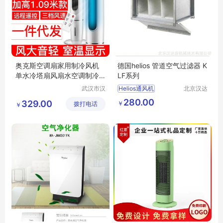
奥克斯空调扇家用制冷风机
德国helios 管道空气过滤器 K
单水冷塔扇风扇水空调制冷
LF系列
器FT-TS45CR
武汉市汉
Helios通风机
北京汉达
阳青泽电
森机械技
heliosventilatoren
280.00
329.00
￥
拨打电话
器销售行
术有限公
￥
德国Helios
（个体工
司
商户）