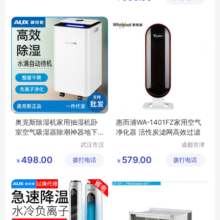
司
奥克斯除湿机家用抽湿机卧
惠而浦WA-1401FZ家用空气
室空气吸湿器除潮神器地下
净化器 活性炭滤网高效过滤
室大功率01W
武汉市汉
成都市津
阳青泽电
津周到科
498.00
579.00
拨打电话
器销售行
拨打电话
技有限公
￥
￥
（个体工
司
商户）