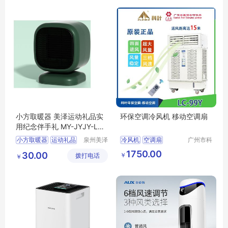
商户）
商户）
小方取暖器 美泽运动礼品实
环保空调冷风机 移动空调扇
用纪念伴手礼 MY-JYJY-L5-
29
小方取暖器
运动礼品
泉州美泽
冷风机
空调扇
广州市科
贸易有限
叶环保科
实用纪念
伴手礼
MY
1750.00
30.00
￥
拨打电话
公司
技有限公
￥
JYJY
L5
29
司