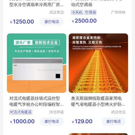
型水冷空调扇单冷商用厂房
动式空调扇
冷风扇L55GY
武汉市汉
冷风机
空调扇
广州市科
阳青泽电
叶环保科
2500.00
1250.00
￥
拨打电话
器销售行
技有限公
￥
（个体工
司
商户）
对流式电暖器挂墙式温控型
奥克斯踢脚线取暖器家用电
电暖气学校办公时段编程智
暖气省电暖器小型烤火炉卧
能恒温取暖器
室面积T200FR
对流式电暖器
河北环诺
武汉市汉
节能科技
阳青泽电
对流式电暖气
1000.00
129.00
拨打电话
有限公司
拨打电话
器销售行
￥
￥
环诺电暖器
（个体工
宿舍电暖器
商户）