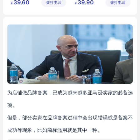
39.60
39.90
拨打电话
有限公司
拨打电话
技有限公
￥
￥
全能消毒清洁剂
家用居家餐具消毒杀菌
司
桌椅消毒清洁剂
安全环保消毒
卫生间清洁消毒
空消消毒片
为店铺做品牌备案，已成为越来越多亚马逊卖家的必备选
项。
但是，部分卖家在品牌备案过程中会出现错误或是备案不
成功等现象，比如商标滥用就是其中一种。