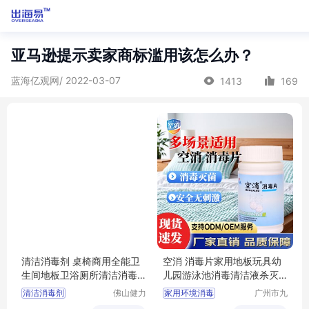
亚马逊提示卖家商标滥用该怎么办？
蓝海亿观网/ 2022-03-07
1413
169
清洁消毒剂 桌椅商用全能卫
空消 消毒片家用地板玩具幼
生间地板卫浴厕所清洁消毒
儿园游泳池消毒清洁液杀灭
防霉清洁液剂
细菌泡腾片
清洁消毒剂
佛山健力
家用环境消毒
广州市九
清洁用品
品环保科
防霉清洁剂
无刺激杀菌