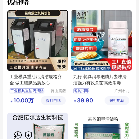
优品推荐
工业模具重油污清洁规格齐
九行 餐具消毒泡腾片去味清
全 做工细腻品质放心
洁强力有效杀菌高效消毒
工业模具重油污清洁
昆山震塑
餐具消毒
广州市九
机械设备
品环保科
九行餐具消毒
10.00万
39.90
拨打电话
有限公司
拨打电话
技有限公
￥
￥
消毒泡腾片
高效杀菌
司
去味清洁