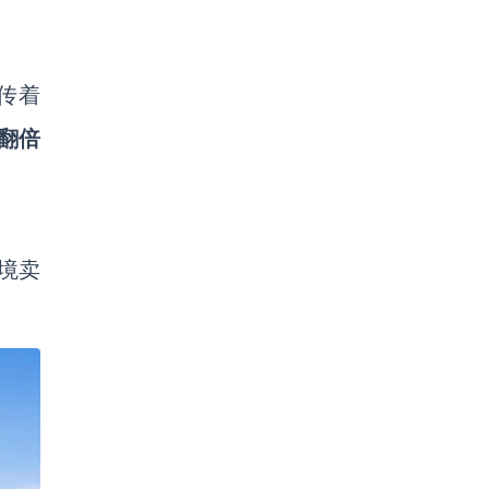
传着
翻倍
境卖