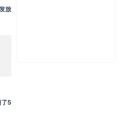
人发放
了5