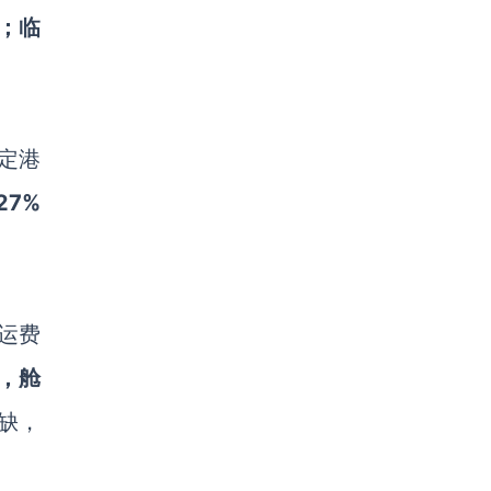
；临
定港
7%
运费
，舱
缺，