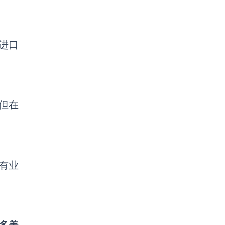
进口
，但在
有业