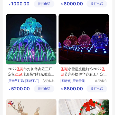
灯光装饰美陈
1000.00
6000.00
拨打电话
制作有限
拨打电话
（临沂）
￥
￥
公司
有限公司
2022
圣诞
节灯饰华亦彩工厂
圣诞
小雪屋光雕灯饰2022
圣
定制
圣诞
球形装饰灯光雕造
诞
节户外摆件华亦彩工厂定
型灯led彩灯
制免费设计
圣诞节灯饰
圣诞工厂
东莞华亦
圣诞节
圣诞雪屋
东莞华亦
彩景观工
彩景观工
圣诞灯饰
圣诞树定制
圣诞灯饰
圣诞造型灯
5200.00
6800.00
拨打电话
艺有限公
拨打电话
艺有限公
￥
￥
圣诞节装饰品
造型灯出口
司
司