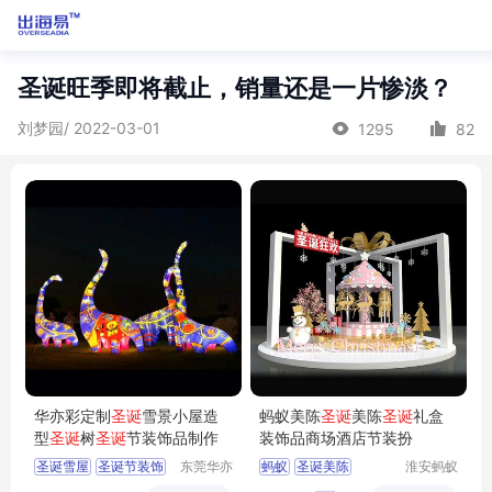
圣诞旺季即将截止，销量还是一片惨淡？
刘梦园/ 2022-03-01
1295
82
华亦彩定制
圣诞
雪景小屋造
蚂蚁美陈
圣诞
美陈
圣诞
礼盒
型
圣诞
树
圣诞
节装饰品制作
装饰品商场酒店节装扮
圣诞雪屋
圣诞节装饰
东莞华亦
蚂蚁
圣诞美陈
淮安蚂蚁
彩景观工
道具设计
圣诞树
圣诞装饰
圣诞礼盒