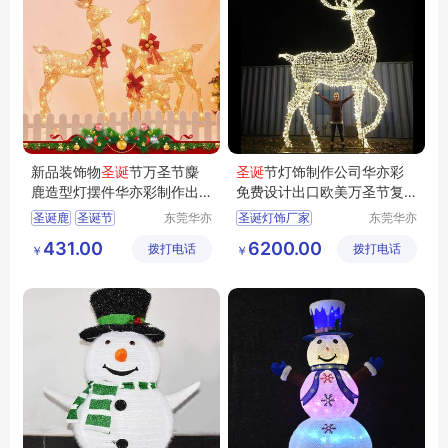
新品装饰物
圣诞
节万圣节麋
圣诞
节灯饰制作公司华亦彩
鹿造型灯摆件华亦彩制作出
免费设计出口欧美万圣节复
口欧美装饰品
活节装饰灯
圣诞鹿
圣诞节
东莞华亦
圣诞灯饰厂家
东莞华亦
彩景观工
彩景观工
圣诞灯饰
圣诞摆件
圣诞节彩灯
圣诞灯饰
431.00
6200.00
拨打电话
艺有限公
拨打电话
艺有限公
￥
￥
万圣节灯饰
圣诞工厂
圣诞节装饰
司
司