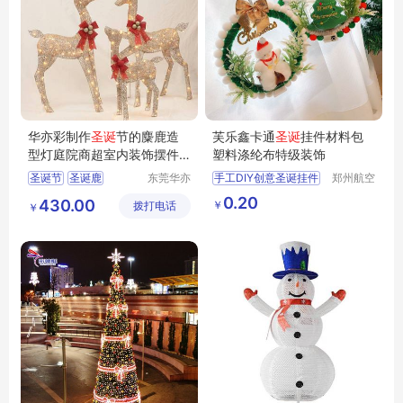
华亦彩制作
圣诞
节的麋鹿造
芙乐鑫卡通
圣诞
挂件材料包
型灯庭院商超室内装饰摆件
塑料涤纶布特级装饰
折叠鹿子灯饰
圣诞节
圣诞鹿
东莞华亦
手工DIY创意圣诞挂件
郑州航空
彩景观工
港区芙乐
圣诞彩灯
圣诞节装饰
花环
0.20
430.00
￥
拨打电话
艺有限公
鑫日用百
￥
圣诞灯饰
家庭橱窗圣诞装饰品
司
货店
装饰挂件材料包