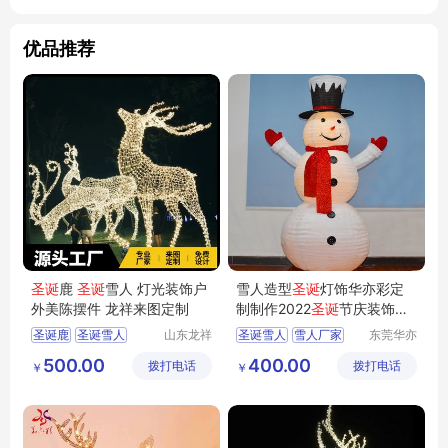
优品推荐
圣诞
鹿
圣诞
雪人 灯光装饰户
雪人造型
圣诞
灯饰华亦彩定
外美陈摆件 龙祥来图定制
制制作2022
圣诞
节庆装饰品
折叠老人
圣诞鹿
圣诞雪人
山东龙祥
圣诞雪人
雪人厂家
东莞华亦
景观艺术
彩景观工
圣诞节装饰
圣诞老人
500.00
400.00
拨打电话
有限公司
拨打电话
艺有限公
￥
￥
折叠雪人
司