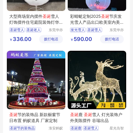
大型商场室内摆件
圣诞
雪人
彩蜻蜓定制2025
圣诞
节庆发
灯饰摆件住宅庭院装饰灯华
光雪人产品出口欧美室内美
亦彩出口欧美
陈装饰灯饰
圣诞雪人
圣诞老人
东莞华亦
发光雪人
圣诞雪人
东莞华亦
彩景观工
彩景观工
圣诞装饰品
布艺雪人
折叠雪人
圣诞节装饰
336.00
590.00
拨打电话
艺有限公
拨打电话
艺有限公
￥
￥
卡通雪人
圣诞节灯饰
司
司
圣诞
节的装饰品 新款橱窗节
圣诞
鹿
圣诞
雪人 灯光装饰户
日布置 蚂蚁道具 厂家定制
外美陈摆件 谷瑞出品
圣诞节的装饰品
淮安蚂蚁
圣诞鹿
圣诞雪人
星光岛智
道具设计
能科技