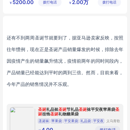
5200.00
2.00万
拨打电话
艺有限公
拨打电话
制作有限
￥
￥
圣诞灯饰
司
公司
还有不到两周圣诞节就要到了，据亚马逊卖家反映，按照
往年惯例，现在正是圣诞产品销量爆发的时候，排除去年
因疫情产生的销量飙升情况，疫情前两年的同时间段内，
产品销量已经能达到平时的两到三倍。然而，目前来看，
今年产品的销售情况并不乐观。
圣诞
礼品袜
圣诞
节礼品
圣诞
袜平安夜苹果袋
圣
诞
挂饰
圣诞
礼物糖果袋
圣诞袜
苹果袋
平安果袋
礼品袋
平安夜
义乌青歌
家居用品
有限公司
4.00
拨打电话