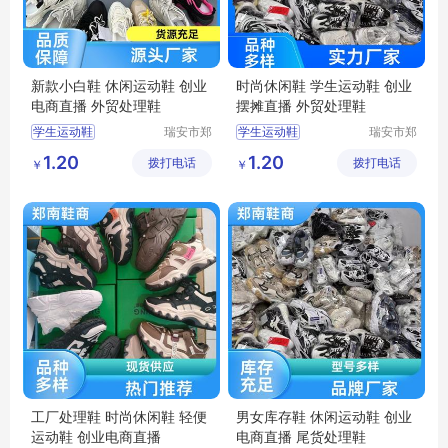
新款小白鞋 休闲运动鞋 创业
时尚休闲鞋 学生运动鞋 创业
电商直播 外贸处理鞋
摆摊直播 外贸处理鞋
学生运动鞋
瑞安市郑
学生运动鞋
瑞安市郑
南鞋商行
南鞋商行
男款运动鞋
女款运动鞋
1.20
1.20
拨打电话
（个体工
拨打电话
（个体工
￥
￥
轻便运动鞋
轻便运动鞋
商户）
商户）
休闲运动鞋
休闲运动鞋
杂款男女跑鞋
杂款男女跑鞋
工厂处理鞋 时尚休闲鞋 轻便
男女库存鞋 休闲运动鞋 创业
运动鞋 创业电商直播
电商直播 尾货处理鞋