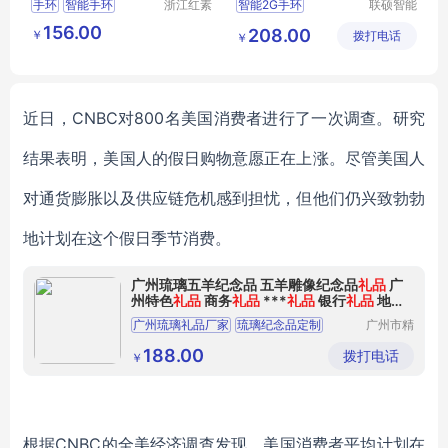
手环
智能手环
浙江红素
智能2G手环
联硕智能
实业有限
（深圳）
急救智能手表
156.00
208.00
￥
公司
拨打电话
有限公司
￥
智能4G手环
运动手环
2G智能手表
近日，
CNBC对800名美国
消费者进行了一次调查。研究
结果表明，美国人的假日购物意愿正在上涨。
尽管
美国人
对通货膨胀
以及供应链危机
感到担忧，
但他们仍兴致勃勃
地计划在这个
假日季节消费。
广州琉璃五羊纪念品 五羊雕像纪念品
礼品
广
州特色
礼品
商务
礼品
***
礼品
银行
礼品
地产
礼品
广州琉璃礼品厂家
琉璃纪念品定制
广州市精
汇工艺品
广州琉璃奖杯厂家
有限公司
188.00
拨打电话
￥
根据
CNBC的
全美经济调查发现
，美国消费者平均
计划在