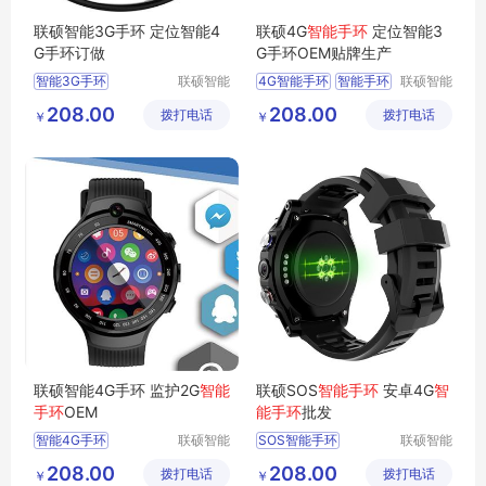
联硕智能3G手环 定位智能4
联硕4G
智能手环
定位智能3
G手环订做
G手环OEM贴牌生产
智能3G手环
联硕智能
4G智能手环
智能手环
联硕智能
（深圳）
（深圳）
蓝牙智能运动手环
智能健康运动手环
208.00
208.00
拨打电话
有限公司
拨打电话
有限公司
￥
￥
蓝牙智能手表
SOS手环
智能4G手环
联硕智能4G手环 监护2G
智能
联硕SOS
智能手环
安卓4G
智
手环
OEM
能手环
批发
智能4G手环
联硕智能
SOS智能手环
联硕智能
（深圳）
（深圳）
智能2G手环
智能手环
208.00
208.00
拨打电话
有限公司
拨打电话
有限公司
￥
￥
蓝牙智能健康运动手环
智能商务手表