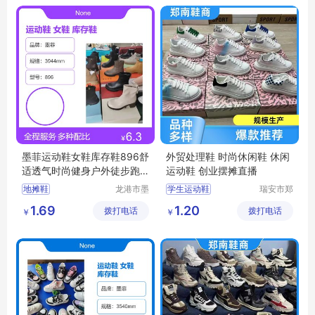
杂款男女跑鞋
休闲运动鞋
墨菲运动鞋女鞋库存鞋896舒
外贸处理鞋 时尚休闲鞋 休闲
适透气时尚健身户外徒步跑
运动鞋 创业摆摊直播
步
地摊鞋
龙港市墨
学生运动鞋
瑞安市郑
菲电子商
南鞋商行
女款运动鞋
1.69
1.20
拨打电话
务商行
拨打电话
（个体工
￥
￥
轻便运动鞋
商户）
休闲运动鞋
杂款男女跑鞋