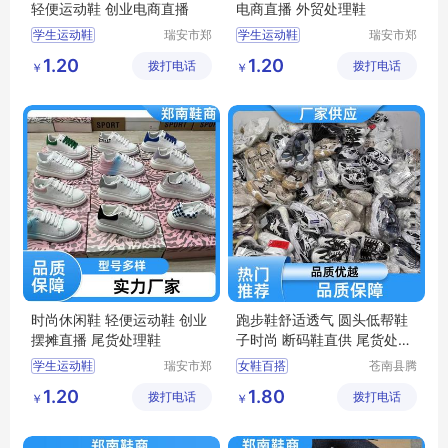
轻便运动鞋 创业电商直播
电商直播 外贸处理鞋
学生运动鞋
瑞安市郑
学生运动鞋
瑞安市郑
南鞋商行
南鞋商行
女款运动鞋
男款运动鞋
1.20
1.20
拨打电话
（个体工
拨打电话
（个体工
￥
￥
轻便运动鞋
轻便运动鞋
商户）
商户）
休闲运动鞋
休闲运动鞋
杂款男女跑鞋
杂款男女跑鞋
时尚休闲鞋 轻便运动鞋 创业
跑步鞋舒适透气 圆头低帮鞋
摆摊直播 尾货处理鞋
子时尚 断码鞋直供 尾货处理
鞋
学生运动鞋
瑞安市郑
女鞋百搭
苍南县腾
南鞋商行
誊电子商
女款运动鞋
女鞋百搭休闲
1.20
1.80
拨打电话
（个体工
拨打电话
务商行
￥
￥
轻便运动鞋
运动鞋男
商户）
休闲运动鞋
小白鞋时尚百搭
杂款男女跑鞋
跑步鞋男轻便