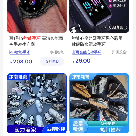
联硕4G
智能手环
高清智能商
智能心率监测手环黑色彩屏
务手表生产商
健康防水运动手环
4G智能手环
联硕智能
彩屏智能心率手环
郑州航空
（深圳）
港区芙乐
3G智能手环
29.00
208.00
￥
拨打电话
有限公司
鑫日用百
￥
健康智能运动手表
货店