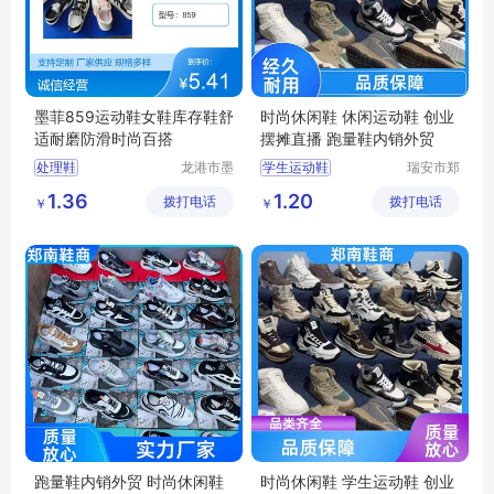
墨菲859运动鞋女鞋库存鞋舒
时尚休闲鞋 休闲运动鞋 创业
适耐磨防滑时尚百搭
摆摊直播 跑量鞋内销外贸
处理鞋
龙港市墨
学生运动鞋
瑞安市郑
菲电子商
南鞋商行
女款运动鞋
1.36
1.20
拨打电话
务商行
拨打电话
（个体工
￥
￥
男款运动鞋
商户）
轻便运动鞋
休闲运动鞋
跑量鞋内销外贸 时尚休闲鞋
时尚休闲鞋 学生运动鞋 创业