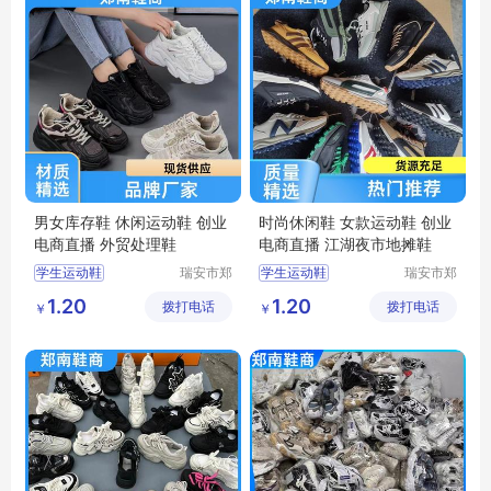
男女库存鞋 休闲运动鞋 创业
时尚休闲鞋 女款运动鞋 创业
电商直播 外贸处理鞋
电商直播 江湖夜市地摊鞋
学生运动鞋
瑞安市郑
学生运动鞋
瑞安市郑
南鞋商行
南鞋商行
女款运动鞋
男款运动鞋
1.20
1.20
拨打电话
（个体工
拨打电话
（个体工
￥
￥
男款运动鞋
轻便运动鞋
商户）
商户）
轻便运动鞋
休闲运动鞋
休闲运动鞋
杂款男女跑鞋