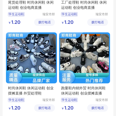
尾货处理鞋 时尚休闲鞋 休闲
工厂处理鞋 时尚休闲鞋 休闲
运动鞋 创业电商直播
运动鞋 创业电商直播
学生运动鞋
瑞安市郑
学生运动鞋
瑞安市郑
南鞋商行
南鞋商行
女款运动鞋
男款运动鞋
1.20
1.20
拨打电话
（个体工
拨打电话
（个体工
￥
￥
男款运动鞋
轻便运动鞋
商户）
商户）
轻便运动鞋
休闲运动鞋
休闲运动鞋
杂款男女跑鞋
时尚休闲鞋 休闲运动鞋 创业
跑量鞋内销外贸 时尚休闲鞋
摆摊直播 外贸处理鞋
休闲运动鞋 创业摆摊直播
学生运动鞋
瑞安市郑
学生运动鞋
瑞安市郑
南鞋商行
南鞋商行
女款运动鞋
女款运动鞋
1.20
1.20
拨打电话
（个体工
拨打电话
（个体工
￥
￥
轻便运动鞋
男款运动鞋
商户）
商户）
休闲运动鞋
轻便运动鞋