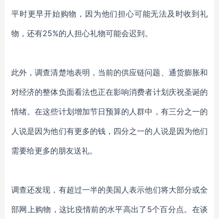
平时更早开始购物，因为他们担心可能无法及时收到礼
物，
还有
25%的人担心礼物可能会迟到。
此外，
调查清楚地表明，当前的供应链问题、通货膨胀和
对经济的整体负面看法
也正在影响消费者计划庆祝圣诞的
情绪
。在
这些计划增加节日预算的人群
中，
有
三分之一的
人说是因为他们有更多的钱，四分之一的人说是因为他们
需要给更多的朋友送礼。
调查
还
发现，
有超过一半的
美国人表示他们将大部分或全
部网上购物，
这比疫情前的
水平高出
了
5个百分点。
在谈