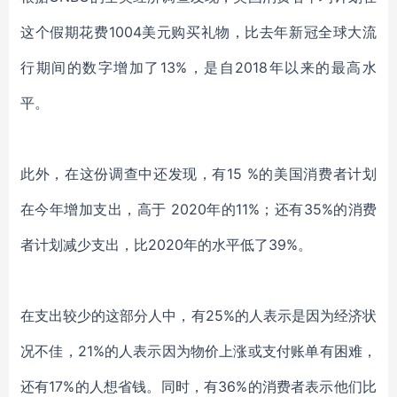
这个假期花
费
1004美元购买礼物，比去年
新冠全球大流
行期间的
数字增加了
13%，是自2018年以来的最高
水
平
。
此外，在这份调查中还发现
，
有
15 %
的美国消费者
计划
在
今年增加支出，高于
2020年的11%
；
还有
35%
的消费
者
计划减少支出，
比
2020年的水平
低
了
39%。
在支出较少的
这部分
人中，
有
25%的人表示是因为经济状
况不佳，21%的人表示
因为
物价上涨或支付账单有困难，
还有
17%的人想省钱。同时，
有
36%的
消费者
表示他们比