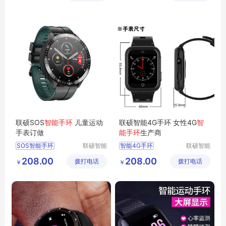
联硕SOS
智能手环
儿童运动
联硕智能4G手环 女性4G
智
手表订做
能手环
生产商
SOS智能手环
联硕智能
智能4G手环
联硕智能
（深圳）
（深圳）
4G智能手环
208.00
208.00
拨打电话
有限公司
拨打电话
有限公司
￥
￥
智能2G手环