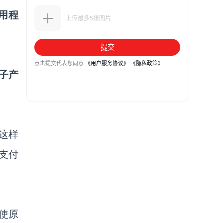
用程
子产
这样
支付
使
原