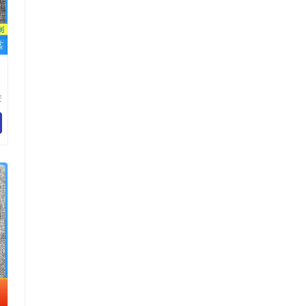
安
制
个