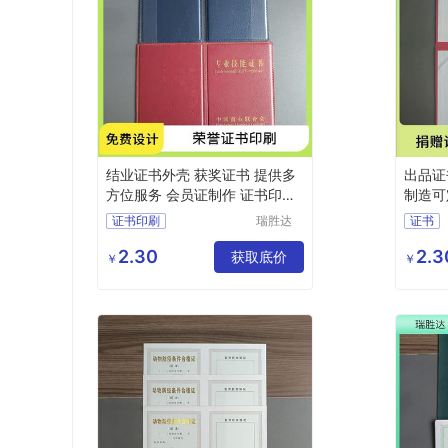
结业证书外壳 获奖证书 提供多
出品证
方位服务 会员证制作 证书印刷
制造可
可定制
证任命
证书印刷
瑞胜达
证书
（北京）
防伪证书封皮生产
防伪培
科技发展
2.30
2.3
证书封皮报价
获取底价
等级证
￥
￥
有限公司
防伪培训证书定做
防伪证
证书封套工厂
防伪纸