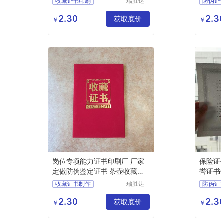
收藏证书印刷
瑞胜达
防伪证
（北京）
防伪资质证书订做
股权证
科技发展
2.30
2.3
防伪证书生产
获取底价
防伪资
￥
￥
有限公司
防修改证书制作
荣誉证
防伪证书封皮报价
防伪收
岗位专项能力证书印刷厂 厂家
保险证
定做防伪鉴定证书 茶壶收藏证
誉证书
书制作
收藏证书制作
瑞胜达
防伪证
（北京）
防伪证书外皮
捐赠证
科技发展
2.30
2.3
防伪收藏证书价钱
获取底价
证书封
￥
￥
有限公司
防伪证书封皮工厂
防伪资
防伪资格证书工厂
股权证