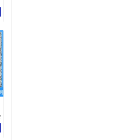
）
展
司
安
制
个