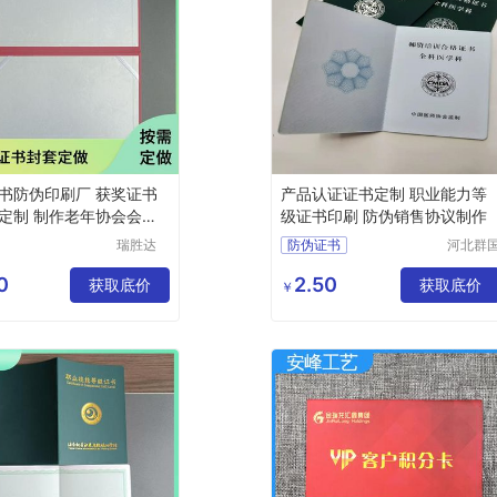
书防伪印刷厂 获奖证书
产品认证证书定制 职业能力等
定制 制作老年协会会员
级证书印刷 防伪销售协议制作
书
瑞胜达
防伪证书
河北群
（北京）
英特种
训证书印刷
科技发展
伪印刷
0
2.50
书生产
获取底价
获取底价
￥
有限公司
限公司
书封皮制作
防伪证书