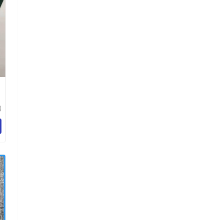
国
防
有