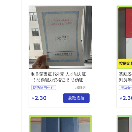
制作荣誉证书外壳 人才能力证
奖励股
书 防伪能力资格证书 防伪证书
判员等
生产厂
定制
防伪证书生产
瑞胜达
等级证
（北京）
证书报价
聘书证
科技发展
2.30
2.3
防伪证书封皮制作
获取底价
证书价
￥
￥
有限公司
证书封套价钱
收藏证
防伪捐赠证书封皮生产
防伪车