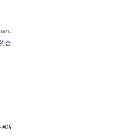
ant
m的合
本网站