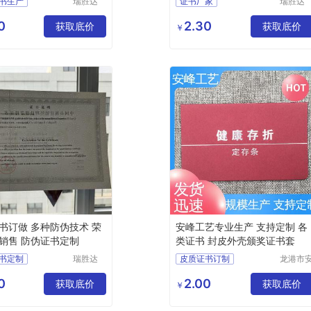
书生产
瑞胜达
证书厂家
瑞胜达
（北京）
（北京
书订做
防伪资格证书工厂
科技发展
科技发
0
2.30
格证书制作
获取底价
防修改证书工厂
获取底价
￥
有限公司
有限公
书定制
职业技能证书
藏证书定做
防伪证书定制
书订做 多种防伪技术 荣
安峰工艺专业生产 支持定制 各
销售 防伪证书定制
类证书 封皮外壳颁奖证书套
书定制
瑞胜达
皮质证书订制
龙港市
（北京）
封纸塑
书封套
皮本证书
各类证书
科技发展
品厂（
0
2.00
套订做
获取底价
纸制证书
运动会证书
获取底价
￥
有限公司
体工商
质证书
户）
书工厂