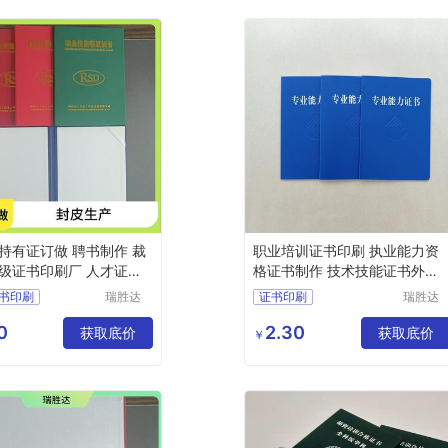
持有证订做 聘书制作 裁
职业培训证书印刷 执业能力资
级证书印刷厂 人才证书
格证书制作 技术技能证书外壳
厂
书印刷
瑞胜达
证书印刷
瑞胜达
（北京）
（北京
书封套外壳厂家
防伪培训证书报价
科技发展
科技发
0
2.30
钱
获取底价
防伪纸防伪证书订做
获取底价
￥
有限公司
有限公
书工厂
防伪资质证书
辆合格证价钱
防伪证书封皮工厂