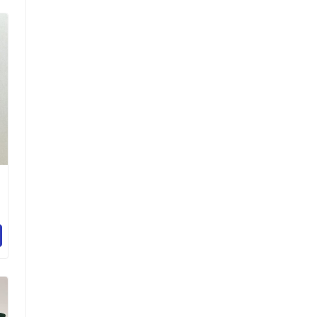
）
展
司