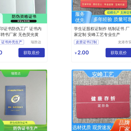
印证书防伪工厂 证书内
学生证股权证制作 纸制证书 厂
 聘书厂家 无色荧光黄
家定制 安峰工艺专业生产
证书外壳生产
瑞胜达
皮质证书订制
龙港市
（北京）
封纸塑
聘书安全线防伪证书定做
各类证书
皮本证书
科技发展
品厂（
0
2.00
书
获取底价
荣誉证书
纸制证书
获取底价
￥
有限公司
体工商
书外皮生产
户）