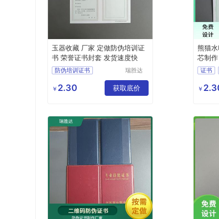
玉器收藏 厂家 定做防伪培训证
熊猫水
书 荣誉证书封套 发货速度快
芯制作
防伪培训证书
瑞胜达
证书
（北京）
股权证书生产
科技发展
2.30
2.3
职业技能证书厂家
获取底价
防伪证
￥
￥
有限公司
聘书证书封套外壳加工
防伪证
防伪车辆合格证报价