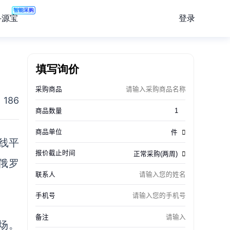
智能采购
登录
寻源宝
填写询价
186
线平
俄罗
场。