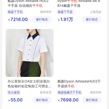
戴森Dyson Airblade HU02
dyson干
手机
Airblade dB A
干手器 自动感应干
手机
B14戴森干手器
戴森干手机
深圳市轩
戴森干手器
上海尼必
亚泰科技
可阀门有
载森烘手器
AB14戴森干手器
7218.00
1.91万
拨打电话
有限公司
拨打电话
限公司
￥
￥
戴森镜后干手机
dyson干手机
干手器
戴森商用干手器
干手机
戴森HEPA干手器
办公室前台OA女士职业装白
戴森Dyson AirbladeHU02干
色短袖衬衫定制加工可绣企
手器烘
手机
业标志
前台服装
苏州永至
戴森隐藏式干手机
深圳市轩
诚服饰有
亚泰科技
文员工作服装
镜后烘手器
55.00
7698.00
拨打电话
限公司
拨打电话
有限公司
￥
￥
女士白衬衫
购物中心烘手机
物业前台服装
商场V型干手器