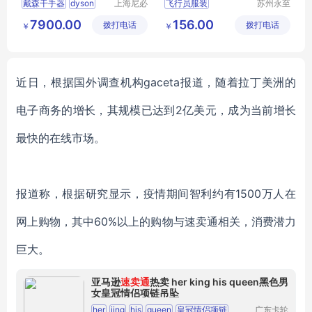
戴森干手器
dyson
上海尼必
飞行员服装
苏州永至
可阀门有
诚服饰有
干手器
戴森干手机
售票员服装
7900.00
156.00
拨打电话
限公司
拨打电话
限公司
￥
￥
干手机
地铁人员工作服
地铁人员工
铁道学院服装
近日，根据国外调查机构
gaceta报道，随着拉丁美洲的
电子商务的增长，其规模已达到2亿美元，成为当前增长
最快的在线市场。
报道称，根据研究显示，疫情期间智利约有
1500万人在
网上购物，其中60%以上的购物与速卖通相关，消费潜力
巨大。
亚马逊
速卖通
热卖 her king his queen黑色男
女皇冠情侣项链吊坠
her
jing
his
queen
皇冠情侣项链
广东卡轮