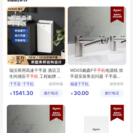
瑞沃商用高速干手器 酒店卫
WD05戴森F干
手机
电源线 烘
生间感应干
手机
工程贴牌 写
手器安装售后问题 干手器代
字楼烘手器
理商
干手器
干手机
深圳市瑞
戴森干手机
深圳市轩
沃智能科
亚泰科技
酒店烘手机
烘手机
二全一烘手烘手机
1541.30
30.00
拨打电话
技有限公
拨打电话
有限公司
￥
￥
瑞沃
商用烘手器
司
购物中心干手器
壹方城烘手机