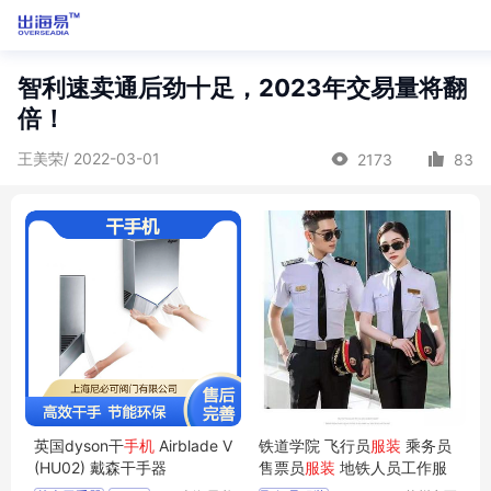
智利速卖通后劲十足，2023年交易量将翻
倍！
王美荣/ 2022-03-01
2173
83
英国dyson干
手机
Airblade V
铁道学院 飞行员
服装
乘务员
(HU02) 戴森干手器
售票员
服装
地铁人员工作服