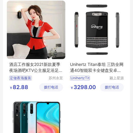
银行前台服装
商场不锈钢干手器
酒店工作服女2021新款夏季
Unihertz Titan泰坦 三防全网
夜场酒吧KTV公主服足浴足疗
通4G智能双卡全键盘安卓防
技师服套装
水
手机
定做夜场服装
苏州永至
UnihertzTit
颍上星源
诚服饰有
科技发展
南昌哪有做夜场的服装
82.88
3298.00
拨打电话
限公司
拨打电话
有限公司
￥
￥
KTV服装
小姐服装
吉姆萨斯