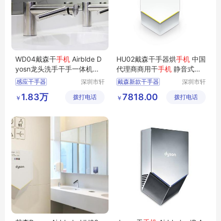
WD04戴森干
手机
Airblde D
HU02戴森干手器烘
手机
中国
yosn龙头洗手干手一体机商
代理商商用干
手机
静音式烘
场干手器
手器
感应干手器
深圳市轩
戴森新款干手器
深圳市轩
亚泰科技
亚泰科技
购物中手机
戴森烘手机
1.83万
7818.00
拨打电话
有限公司
拨打电话
有限公司
￥
￥
商用干手器
购物中心干手器
戴森水龙头干手机
戴森二合一烘手机