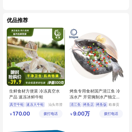
优品推荐
生鲜食材方便菜 冷冻真空水
烤鱼专用食材国产清江鱼 冷
产品 速冻冰鲜牛蛙
冻水产 开背腌制水产独立包
装
真空牛蛙
速冻大牛蛙
汕头市澄
清江鱼
烤鱼店
烤鱼饭
欧泰贡
海区霖荫
（广东）
酒店食材冰鲜牛蛙
烤鱼专用食材
170.00
9.00万
拨打电话
水产有限
拨打电话
食品有限
￥
￥
海鲜水产品
烤鱼爆品
公司
公司