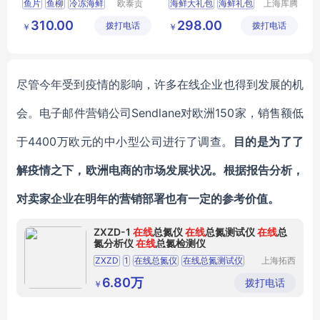
鱼片
鱼柳
冷冻海鲜
欧泰贡
海鲜大礼包
海鲜礼包
上海库腾
（广东）
实业有限
龙利鱼
鱼类
海鲜团购
海鲜券
310.00
298.00
拨打电话
食品有限
拨打电话
公司
￥
￥
公司
尽管今年受到疫情的影响，许多在线企业也得到发展的机
会。电子邮件营销公司
Sendlane
对欧洲
150家，销售额低
于4400万欧元的中小型公司进行了调查。
目的是为了了
解疫情之下，欧洲电商的市场发展状况。根据报告分析，
对卖家企业在明年的营销部署也有一定的参考价值。
ZXZD-1
在线
总氮仪
在线
总氮测试仪
在线
总
氮分析仪
在线
总氮检测仪
ZXZD
1
在线总氮仪
在线总氮测试仪
上海拓西
电子科技
在线总氮分析仪
在线总氮检测仪
有限公司
6.80万
拨打电话
￥