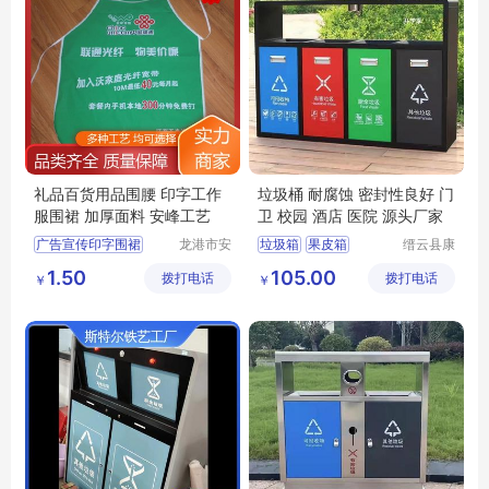
礼品百货用品围腰 印字工作
垃圾桶 耐腐蚀 密封性良好 门
服围裙 加厚面料 安峰工艺
卫 校园 酒店 医院 源头厂家
广告宣传印字围裙
龙港市安
垃圾箱
果皮箱
缙云县康
封纸塑制
荣环保设
广告工装印花围裙
分类垃圾箱
1.50
105.00
拨打电话
品厂（个
拨打电话
备有限公
￥
￥
印字工作服围裙
不锈钢垃圾箱
体工商
司
防水防油涤纶围裙
分类垃圾桶
户）
活动宣传厨房围裙