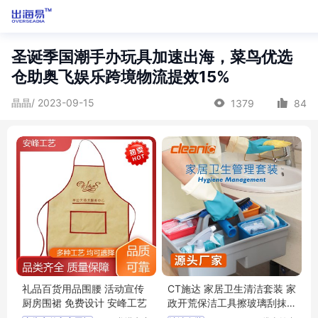
圣诞季国潮手办玩具加速出海，菜鸟优选
仓助奥飞娱乐跨境物流提效15%
晶晶/ 2023-09-15
1379
84
礼品百货用品围腰 活动宣传
CT施达 家居卫生清洁套装 家
厨房围裙 免费设计 安峰工艺
政开荒保洁工具擦玻璃刮抹
布刷子组合