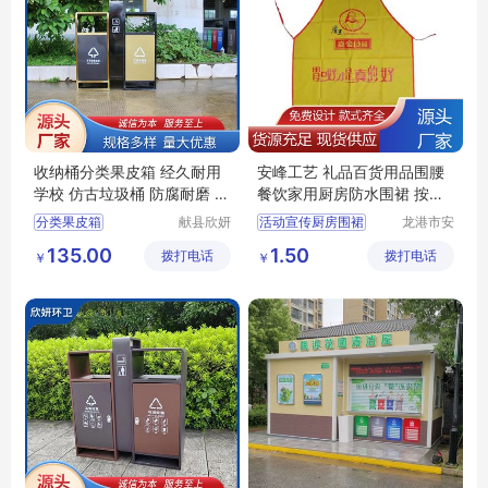
收纳桶分类果皮箱 经久耐用
安峰工艺 礼品百货用品围腰
学校 仿古垃圾桶 防腐耐磨 欣
餐饮家用厨房防水围裙 按需
妍
定制
分类果皮箱
献县欣妍
活动宣传厨房围裙
龙港市安
环卫设备
封纸塑制
仿古垃圾桶分类果皮箱
广告宣传印字围裙
135.00
1.50
拨打电话
制造有限
拨打电话
品厂（个
￥
￥
学校分类果皮箱
防水防油涤纶围裙
公司
体工商
经久耐用分类果皮箱
印字工作服围裙
户）
收纳桶分类果皮箱
广告工装印花围裙