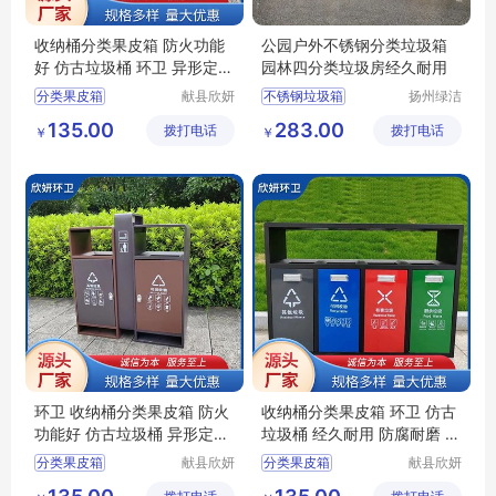
收纳桶分类果皮箱 防火功能
公园户外不锈钢分类垃圾箱
好 仿古垃圾桶 环卫 异形定制
园林四分类垃圾房经久耐用
欣妍
分类果皮箱
献县欣妍
不锈钢垃圾箱
扬州绿洁
环卫设备
公共设施
仿古垃圾桶分类果皮箱
景区垃圾桶
135.00
283.00
拨打电话
制造有限
拨打电话
有限公司
￥
￥
环卫分类果皮箱
环卫垃圾箱
公司
防火功能好分类果皮箱
公园果壳箱
收纳桶分类果皮箱
环卫果皮箱
环卫 收纳桶分类果皮箱 防火
收纳桶分类果皮箱 环卫 仿古
功能好 仿古垃圾桶 异形定制
垃圾桶 经久耐用 防腐耐磨 欣
欣妍
妍
分类果皮箱
献县欣妍
分类果皮箱
献县欣妍
环卫设备
环卫设备
仿古垃圾桶分类果皮箱
仿古垃圾桶分类果皮箱