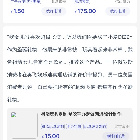
广告宣传印字围裙
龙港市安
清洁套装
佛山健力
封纸塑制
清洁用品
防水防油涤纶围裙
清洁工具组合
1.50
175.00
拨打电话
品厂（个
拨打电话
有限公司
￥
￥
一次性涤纶火锅围裙
开荒保洁工具
体工商
活动宣传厨房围裙
保洁工具组合
户）
餐饮家用厨房围裙
“
我女儿很喜欢超级飞侠，所以我们给她买了小爱
DIZZY
作为圣诞礼物，包裹来的非常快，玩具看起来非常棒，我
觉得我女儿肯定会喜欢的。推荐这个产品。
"
一位俄罗斯
消费者在奥飞娱乐速卖通店铺的评价中提到。另一位美国
消费者则说，自己要把所有的
“超级飞侠“都集齐作为圣诞
礼物。
树脂玩具定制 塑胶手办定做 玩具设计制作
树脂玩具定制
手办定做
玩具设计制作
北京金企
定制科技
有限公司
15.00
拨打电话
￥