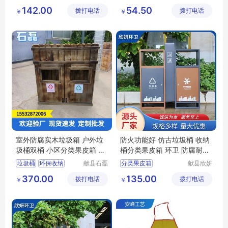
荣环保设
清洁用品
不锈钢垃圾箱
保洁工具腰带
142.00
54.50
拨打电话
备有限公
拨打电话
有限公司
￥
￥
分类垃圾箱
户外作业包
司
分类垃圾桶
清洁帆布包
室外防腐实木垃圾箱 户外垃
防火功能好 仿古垃圾桶 收纳
圾桶双桶 小区分类果皮箱 二
桶分类果皮箱 环卫 防腐耐磨
分类 可定制
欣妍
垃圾桶
环保收纳
献县石磊
分类果皮箱
献县欣妍
环卫设备
环卫设备
防腐实木
定制批发
仿古垃圾桶分类果皮箱
370.00
135.00
拨打电话
有限公司
拨打电话
制造有限
￥
￥
源头厂家
环卫分类果皮箱
公司
防火功能好分类果皮箱
收纳桶分类果皮箱