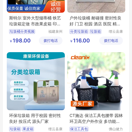
斯特尔 室外大型烟蒂桶 铁艺
户外垃圾桶 耐碰撞 密封性良
垃圾箱定做 市政果皮箱 印花
好 门卫 校园 酒店 医院 精细
LOGO
制作
垃圾桶分类视频
福建泉州
分类垃圾箱
垃圾箱
缙云县康
斯特尔工
荣环保设
垃圾分类垃圾桶绘画
果皮箱
分类垃圾桶
198.00
116.00
拨打电话
艺品有限
拨打电话
备有限公
￥
￥
垃圾桶分类照片
不锈钢垃圾箱
公司
司
医疗垃圾桶分类五大类
不锈钢垃圾桶价格表
环保垃圾箱 用于校园 密封性
CT施达 保洁工具包腰带 园林
良好 按压式 源头厂家
环卫高空户外作业 多功能维
修清洁帆布包
垃圾箱
果皮箱
缙云县康
保洁工具包
佛山健力