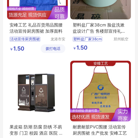
安峰工艺 礼品百货用品围腰
塑料盆厂家38cm 脸盆洗漱
活动宣传厨房围裙 加厚面料
盆设计广告 售楼部宣传礼品
摆地摊
活动宣传厨房围裙
龙港市安
塑料盆厂家38cm
郑州航空
封纸塑制
港区全瑞
印字防水防油围裙
脸盆洗漱盆设计广告
1.50
1.50
￥
拨打电话
品厂（个
琦日用品
￥
印字工作服围裙
售楼部宣传礼品摆地摊
体工商
店
防水防油涤纶围裙
户）
一次性涤纶火锅围裙
果皮箱 防潮 防腐 防锈 不易
耐磨耐脏PVC围腰 活动宣传
变形 门卫 校园 酒店 医院 坚
厨房围裙 生产批发 安峰工艺