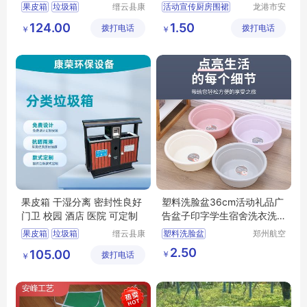
固耐用
果皮箱
垃圾箱
缙云县康
活动宣传厨房围裙
龙港市安
荣环保设
封纸塑制
分类垃圾桶
印字工作服围裙
124.00
1.50
拨打电话
备有限公
拨打电话
品厂（个
￥
￥
不锈钢垃圾箱
一次性涤纶火锅围裙
司
体工商
分类垃圾箱
广告宣传印字围裙
户）
餐饮家用厨房围裙
果皮箱 干湿分离 密封性良好
塑料洗脸盆36cm活动礼品广
门卫 校园 酒店 医院 可定制
告盆子印字学生宿舍洗衣洗
脚塑料盆
果皮箱
垃圾箱
缙云县康
塑料洗脸盆
郑州航空
荣环保设
港区全瑞
不锈钢垃圾箱
36cm活动礼品广告盆子
2.50
105.00
￥
拨打电话
备有限公
琦日用品
￥
分类垃圾桶
司
店
分类垃圾箱