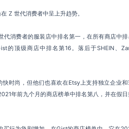
尚在
Z 世代消费者中呈上升趋势。
tters在Z世代消费者的服装店中排名第一，在
所有
商店中排
在Gist的顶级商店中排名第16。落后于S
HEIN
、
Za
的快时尚，但他们也喜欢在Etsy上支持独立企业和
 2021年前九个月的商店
榜单
中排名第八，并在假日
购买行为急剧增加。在Gist的商店
榜
单中，它
在
20