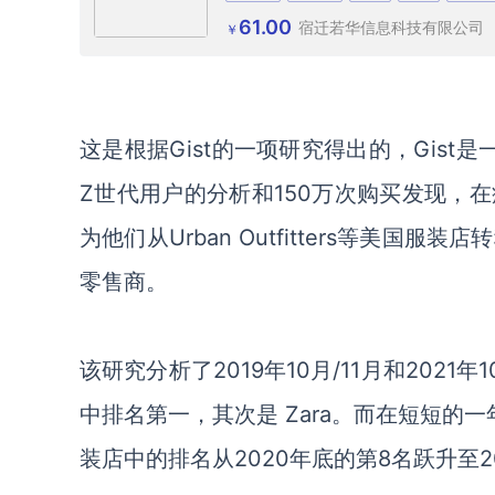
61.00
宿迁若华信息科技有限公司
￥
这是根据
Gist的一项研究得出的，Gist是
Z
世代
用户的分析和
150万次购买发现，在
为他们从
Urban Outfitters等美国服
零售商。
该研究
分析
了
2019年10月/11月和2021
中排名第一，其次是
Zara。而在短短的一年
装店
中的排名从
2020年底
的第
8名
跃升
至