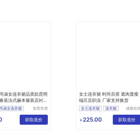
尚淑女连衣裙品质款昆明
女士连衣裙 时尚百搭 遮肉显瘦
春装法式赫本服装店衬衫
端庄且职业 厂家支持换货
源
尚淑女连衣裙
东莞市虎
女士连衣裙
连衣裙
成都吉
门转转服
龙服饰
摊连衣裙
连衣裙套装
饰经营部
限公司
0
225.00
播连衣裙
获取底价
夏季连衣裙
获取底价
￥