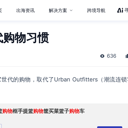
页
出海资讯
解决方案
跨境导航
代购物习惯
636
Z世代的购物，取代了Urban Outfitters
（
潮流连锁
篮
购物
框手提篮
购物
筐买菜篮子
购物
车