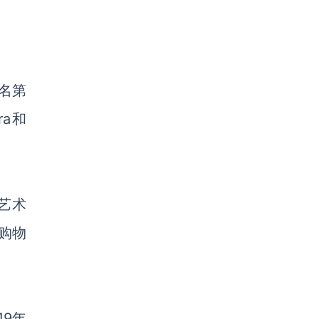
名第
ra
和
艺术
购物
19年