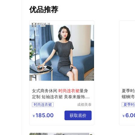
优品推荐
女式商务休闲
时尚连衣裙
量身
夏季时
定制 短袖连衣裙 美泰来服饰.四
螺蛳湾
川成都职业服装 定制生产厂家
直播货
时尚连衣裙
成都美泰
夏季时
春夏时尚
来服饰有
短袖连衣裙
昆明地
限公司
185.00
6.0
女式商务休闲
获取底价
昆明直
￥
￥
春夏时尚