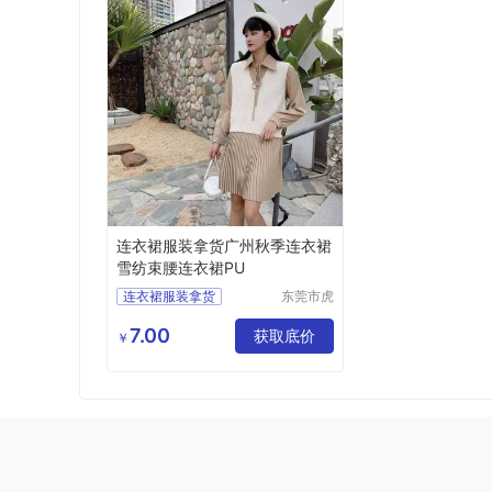
连衣裙服装拿货广州秋季连衣裙
雪纺束腰连衣裙PU
连衣裙服装拿货
东莞市虎
门转转服
广州秋季连衣裙
饰经营部
7.00
雪纺束腰连衣裙
获取底价
￥