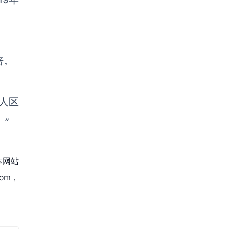
倍。
人
区
。”
本网站
om，