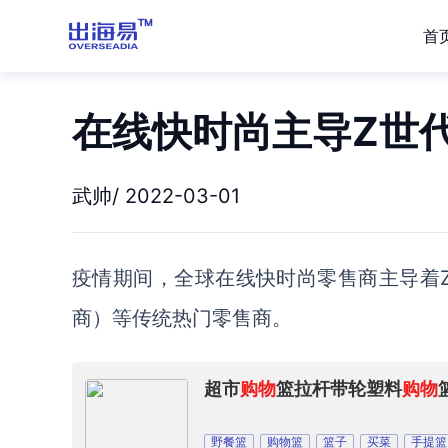
首
在线快时尚主导Z世
武帅/ 2022-03-01
疫情期间，全
球在线快时尚零售商主导着
商）
等传统热门
零售商
。
超市
购物
篮拉杆带轮塑料
购物
野餐篮
购物篮
篮子
买菜
手提篮