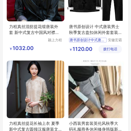
力程真丝混纺提花缎唐装外
唐书原创设计 中式唐装男士
套 新中式复古中国风对襟女
秋季复古盘扣休闲外套套装 1
上衣
00苎麻
颍上力程
唐书原创设计中式唐装男
安徽宏霸
仪器设备
机械设备
1032.00
1120.00
￥
有限公司
拨打电话
有限公司
￥
力程真丝提花长袖上衣 夏季
小西装男套装英伦风秋季大
新中式复古圆领汉服唐装文
码礼服商务休闲修身韩版新