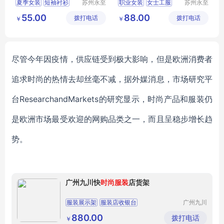
夏季女装
短袖衬衫
苏州永至
职业女装
女士工服
苏州永至
诚服饰有
诚服饰有
长袖衬衫
女裙
夏季职业装
55.00
88.00
拨打电话
限公司
拨打电话
限公司
￥
￥
夏季工作服
夏季工作服
尽管今年因疫情，供应链受到极大影响，但是欧洲消费者
追求时尚的热情去却丝毫不减，据外媒消息，市场研究平
台
ResearchandMarkets的研究显示，时尚产品和服装仍
是欧洲市场最受欢迎的网购品类之一，而且呈稳步增长趋
势。
广州九川快
时尚服装
店货架
服装展示架
服装店收银台
广州九川
货架有限
服装店挂摆中柜
公司
880.00
拨打电话
￥