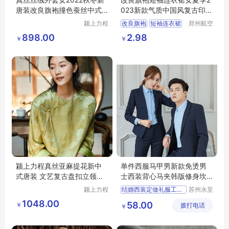
唐装改良旗袍撞色蚕丝中式
023新款气质中国风复古印花
复古盘扣上衣
中长裙
颍上力程
改良旗袍
短袖连衣裙
郑州航空
仪器设备
港区芙乐
女夏季2023新款
898.00
2.98
￥
￥
有限公司
鑫日用百
气质中国风复古
货店
印花中长裙
颍上力程真丝亚麻提花新中
单件西服马甲男新款免烫男
式唐装 文艺复古盘扣立领短
士西装背心马夹韩版修身坎
外套女春秋款
肩
颍上力程
结婚西装定做礼服工作服西服定做
苏州永至
仪器设备
诚服饰有
新款西服套装
1048.00
58.00
￥
有限公司
拨打电话
限公司
￥
韩版修身小西装
郎结婚礼服
定做西服马甲