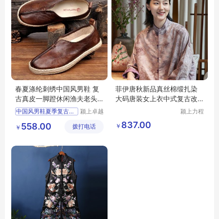
春夏涤纶刺绣中国风男鞋 复
菲伊唐秋新品真丝棉缎扎染
古真皮一脚蹬休闲渔夫老头
大码唐装女上衣中式复古改
布僧鞋
良立领短外套
中国风男鞋夏季复古渔夫鞋
颍上卓越
颍上力程
电子商务
仪器设备
837.00
558.00
￥
拨打电话
有限公司
有限公司
￥