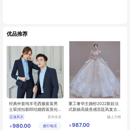
优品推荐
经典外套纯羊毛西服套装男
重工奢华主婚纱2022新款法
士双排扣新郎结婚西装英伦
式新娘高级质感宫廷风复古
风商务正装
大拖尾2021轻
定做风衣
苏州永至
颍上力程
诚服饰有
仪器设备
双面羊绒大衣
987.00
980.00
￥
拨打电话
限公司
有限公司
￥
加工贴牌女