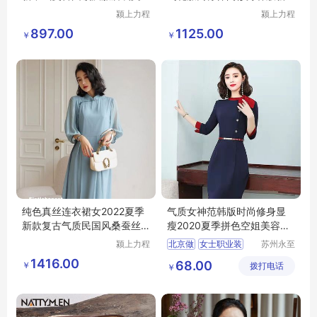
艺改良款
郎结婚西服qz
颍上力程
颍上力程
仪器设备
仪器设备
897.00
1125.00
￥
￥
有限公司
有限公司
纯色真丝连衣裙女2022夏季
气质女神范韩版时尚修身显
新款复古气质民国风桑蚕丝
瘦2020夏季拼色空姐美容院
改良旗袍裙子
职业装连衣裙
颍上力程
北京做
女士职业装
苏州永至
仪器设备
诚服饰有
职业装
工作服
1416.00
68.00
￥
有限公司
拨打电话
限公司
￥
北京做校服的工厂