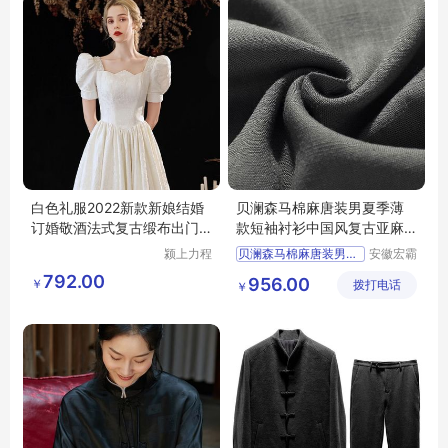
白色礼服2022新款新娘结婚
贝澜森马棉麻唐装男夏季薄
订婚敬酒法式复古缎布出门
款短袖衬衫中国风复古亚麻
婚纱高级质感
套装中老年人
颍上力程
贝澜森马棉麻唐装男夏季薄
安徽宏霸
仪器设备
机械设备
792.00
956.00
￥
有限公司
拨打电话
有限公司
￥