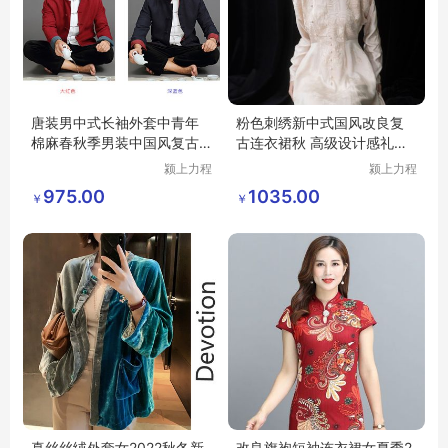
唐装男中式长袖外套中青年
粉色刺绣新中式国风改良复
棉麻春秋季男装中国风复古
古连衣裙秋 高级设计感礼服
盘扣汉服套装
裙子
颍上力程
颍上力程
仪器设备
仪器设备
975.00
1035.00
￥
￥
有限公司
有限公司
真丝丝绒外套女2022秋冬新
改良旗袍短袖连衣裙女夏季2