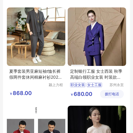
秋冬新款韩版
经典外套纯羊毛西服套装
夏季套装男亚麻短袖t恤长裤
定制银行工服 女士西装 秋季
假两件套休闲棉麻衬衫2022
高端白领职业女装 时装款式
中国风唐装
新颖
颍上力程
职业女装
女士工服
苏州永至
仪器设备
诚服饰有
夏季职业装
868.00
680.00
￥
有限公司
拨打电话
限公司
￥
夏季工作服
银行职业装