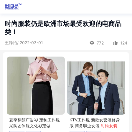
时尚服装仍是欧洲市场最受欢迎的电商品
类！
王静怡/ 2022-03-01
772
124
夏季翻领广告衫 定制工作服
KTV工作服 新款女套装修身
采购团体服文化衫定做
版 商务职业女装
时尚女装
西
装外套