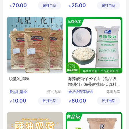
生物科技
（河南）
酪蛋白酸钠用途
浓缩蛋白粉
70.00
25.00
拨打电话
有限公司
拨打电话
有限公司
￥
￥
酪蛋白酸钠价格
纯粉无蔗糖增肌粉
WPC80
脱盐乳清粉
海藻酸钠保水保油（食品级
增稠剂）海藻酸盐降低原料
肉用量
脱盐乳清粉
河北九星
食品级海藻酸钠
郑州九庭
化工产品
化工产品
脱盐乳清粉厂家
海藻酸钠厂家
10.00
60.00
拨打电话
有限公司
拨打电话
有限公司
￥
￥
脱盐乳清粉食品级
海藻酸钠食用增稠剂
脱盐乳清粉添加剂
脱盐乳清粉批发零售