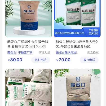
酪蛋白厂家华玲 食品级干酪
酪蛋白酸钠蛋白质含量大于9
素 食用营养强化剂 乳化剂
0%牛奶蛋白来源食品级
酪蛋白
干酪素厂家
河北九星
酪蛋白酸钠用途
南京松冠
化工产品
生物科技
食品级酪蛋白
酪蛋白酸钠含量
80.00
70.00
拨打电话
有限公司
拨打电话
有限公司
￥
￥