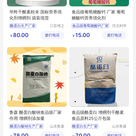
华羚干酪素粉末 国标营养强
食品级葡萄糖酸钙 厂家 葡萄
化剂增稠剂 袋装现货
糖酸钙营养强化剂
酪蛋白生产厂家
江苏维之
食品级葡萄糖酸钙厂家
河北利华
润生物科
生物科技
干酪素
食品级酪蛋白
葡萄糖酸钙营养强化剂
80.00
15.00
拨打电话
技有限公
拨打电话
有限公司
￥
￥
葡萄糖酸钙价格
司
葡萄糖酸钙厂家
葡萄糖酸钙生产厂家
鲁森 酪蛋白酸钠食品级厂家
食品级酪蛋白 增稠剂干酪素
作用 增稠剂添加量
食品原料25公斤包装
酪蛋白酸钠生产厂家
山东鲁森
酪蛋白生产厂家
山东鲁森
生物科技
生物科技
酪蛋白酸钠用途
酪蛋白用途
78.00
70.00
拨打电话
有限公司
拨打电话
有限公司