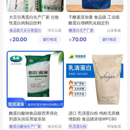
大豆分离蛋白生产厂家 分散
干酪素添加量 食品级 工业级
性蛋白肉制品饮料
酪蛋白增稠乳化稳定剂
食品级大豆分离蛋白
河北九星
酪蛋白生产厂家
山东鲁森
化工产品
生物科技
大豆分离蛋白厂家
酪蛋白用途
20.00
70.00
拨打电话
有限公司
拨打电话
有限公司
￥
￥
大豆分离蛋白
食品级酪蛋白厂家
酪蛋白酸钠食品级营养强化
进口 乳清蛋白粉 纯粉无蔗糖
剂源头供应用途添加
增肌粉 食品级浓缩WPC80
酪蛋白酸钠生产厂家
南京松冠
乳清蛋白粉
明瑞集团