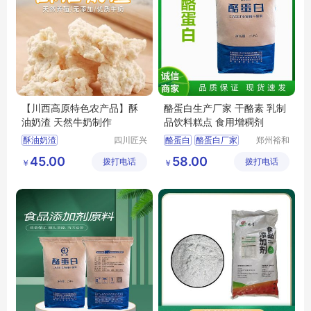
【川西高原特色农产品】酥
酪蛋白生产厂家 干酪素 乳制
油奶渣 天然牛奶制作
品饮料糕点 食用增稠剂
酥油奶渣
四川匠兴
酪蛋白
酪蛋白厂家
郑州裕和
礼农业发
食品添加
食品级酪蛋白
45.00
58.00
拨打电话
展有限公
拨打电话
剂有限公
￥
￥
干酪素生产厂家
司
司