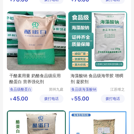
￥
￥
酪蛋白酸钠厂家
酪蛋白含量
干酪素用量 奶酪食品级应用
海藻酸钠 食品级海带胶 增稠
酪蛋白 营养强化剂
剂 凝胶剂
食品级酪蛋白
郑州九庭
食品级海藻酸钠
江苏维之
化工产品
润生物科
增稠剂酪蛋白
海藻酸钠生产厂家
45.00
55.00
拨打电话
有限公司
拨打电话
技有限公
￥
￥
酪蛋白厂家
干酪素
海藻酸钠厂家
司
干酪素食品级
海藻酸钠价格