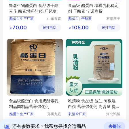
鲁森生物酪蛋白 食品级干酪
食品级 酪蛋白 增稠乳化稳定
素 乳酪素增稠剂1公斤起发
剂 干酪素 宁诺商贸
酪蛋白生产厂家
山东鲁森
酪蛋白
干酪素
石家庄宁
生物科技
诺商贸有
酪蛋白用途
酪蛋白价格
70.00
105.00
拨打电话
有限公司
拨打电话
限公司
￥
￥
酪蛋白含量
食品级酪蛋白 食用奶酪素乳
乳清粉 食品级 波兰 阿根廷
制品肉制品营养强化剂
白俄 营养强化剂 高含量 提供
样品
酪蛋白生产厂家
郑州九庭
乳清粉厂家
河北鸿韬
化工产品
生物工程
食品级酪蛋白
乳清粉生产厂家
45.00
9.00
拨打电话
有限公司
拨打电话
有限公司
￥
￥
干酪素生产厂家
乳清粉
还有参数要求？我帮您寻找合适商品
去提问