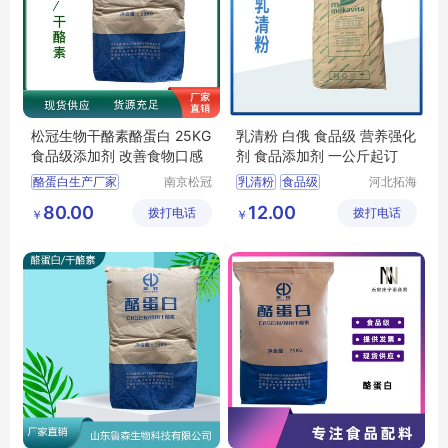
松冠生物干酪素酪蛋白 25KG
乳清粉 白俄 食品级 营养强化
食品级添加剂 改善食物口感
剂 食品添加剂 一公斤起订
酪蛋白生产厂家
南京松冠
乳清粉
食品级
河北拓海
生物科技
生物科技
酪蛋白添加量
乳清粉价格
80.00
12.00
拨打电话
有限公司
拨打电话
有限公司
￥
￥
酪蛋白厂家价格
乳清粉用途
乳清粉报价