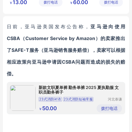
13.00
60.00
拨打电话
技有限公
拨打电话
加剂有限
￥
￥
脱盐乳清粉营养强化剂
海藻酸钠价格
司
公司
日前，亚马逊美国发布公告称，
亚马逊向使用
CSBA（Customer Service by Amazon）的卖家推出
了SAFE-T服务（亚马逊销售服务赔偿），卖家可以根据
相应政策
向亚马逊申请因
CSBA问题而造成的损失的赔
偿。
新款文职夏单裤 勤务单裤 2025 夏执勤服 文
职员勤务裤子
23式消防衬衣
23式消防短袖常服
河北泰谦
科技有限
23式消防夏常服
消防员夏季常服
执勤服
公司
50.00
拨打电话
￥