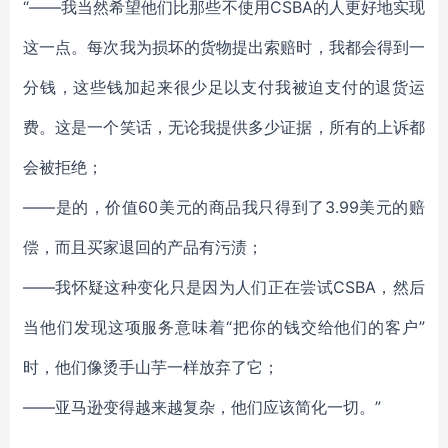
“——
我当然希望他们比那些不使用
CSBA的人更好地实现
这一点。每次我为损坏的货物提出索赔时，我都会得到一
分钱，这些钱加起来很少足以支付我被迫支付的退货运
费。这是一个笑话，无论我提供多少证据，所有的上诉都
会被拒绝
；
——
是的，
价值
60
美元的商品我只得到了
3.99
美元的赔
偿，而且买家退回的产品有
污渍
；
——我怀疑这种变化只是因为人们正在尝试CSBA，然后
当他们发现
这项服务
意味着
“把你的钱交给他们的客户”
时，
他们像烫手山芋一样放弃了它；
——亚马逊变得越来越复杂，他们应该简化一切。”