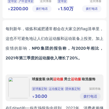
篮球架
户外篮球架
沧州博泰
篮球架
沧州博泰
体育设备
体育设备
移动篮球架
2200.00
1.50万
拨打电话
有限公司
拨打电话
有限公司
￥
￥
篮球架厂家
博泰篮球架
每到新年，锻炼和减肥通常都会在大家立的
flag清单里，
这也不可避免地让人们在运动服和运动装备上投资。
加上
疫情的影响，
NPD集团的报告称，与2020年相比，
2021年第三季度的运动服收入增长了20%。
球服套装 休闲
运动服
男士
运动服
咏浩服饰
篮球服定制
运动服定做
团体服定制
深圳市咏
浩服饰有
限公司
30.00
拨打电话
￥
在
Edited的
一份
市场报告中
提到，
2022年，消费者将继