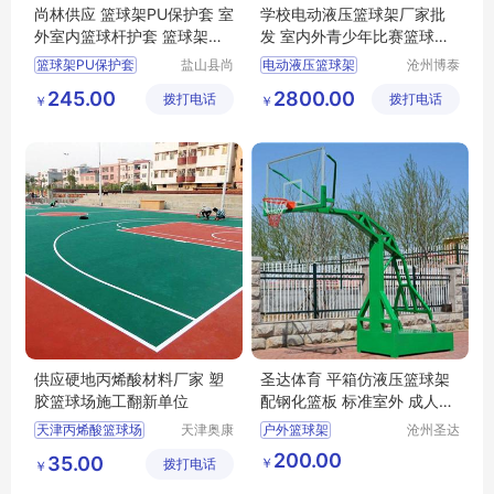
尚林供应 篮球架PU保护套 室
学校电动液压篮球架厂家批
外室内篮球杆护套 篮球架子
发 室内外青少年比赛篮球架
防撞软包
子博泰体育
篮球架PU保护套
盐山县尚
电动液压篮球架
沧州博泰
林幼教器
体育设备
室内篮球架护套
篮球架厂家批发
245.00
2800.00
拨打电话
材厂
拨打电话
有限公司
￥
￥
PU保护套
篮球架厂家
室外篮球杆护套
青少年篮球架
篮球架子防撞软包
室外篮球架
供应硬地丙烯酸材料厂家 塑
圣达体育 平箱仿液压篮球架
胶篮球场施工翻新单位
配钢化篮板 标准室外 成人篮
球架厂家 户外篮球架
天津丙烯酸篮球场
天津奥康
户外篮球架
沧州圣达
体育设施
体育器材
丙烯酸篮球场施工
成人篮球架厂家
200.00
35.00
￥
拨打电话
贸易有限
制造有限
￥
丙烯酸地坪漆
篮球架厂家
公司
公司
网球场建造
篮球场价格