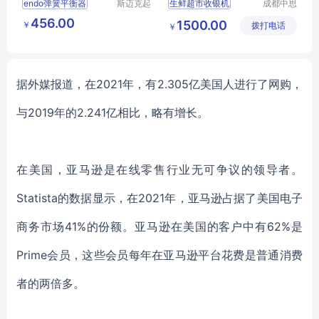
endo弹簧平衡器
斯迈克起
生鲜超市收银机
成都中思
重机械销
科技有限
百货卖场收款机
456.00
1500.00
￥
售河北有
拨打电话
公司
￥
商业综合体收银机
限公司
思迅软件
超市收银机
据外媒报道，在
2021年，有2.305亿美国人进行了网购，
与2019年的2.241亿相比，略有增长。
在美国，亚马逊是在线零售行业无可争议的领导者。
Statista的数据显示，在2021年，亚马逊占据了美国电子
商务市场41%的份额。亚马逊在美国的客户中有62%是
Prime会员，这些会员每年在亚马逊平台花费是普通消费
者的两倍多。