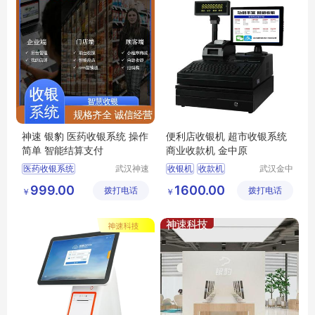
神速 银豹 医药收银系统 操作
便利店收银机 超市收银系统
简单 智能结算支付
商业收款机 金中原
医药收银系统
武汉神速
收银机
收款机
武汉金中
科技有限
原科技有
收银系统公司
便利店收银机
999.00
1600.00
拨打电话
公司
拨打电话
限公司
￥
￥
收银系统
商业收款机
便利店收银系统
超市收银系统
生鲜店收银系统