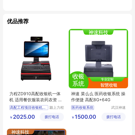
优品推荐
力程ZD910高配收银机一体
神速 菜么么 医药收银系统 操
机 适用餐饮服装农药农资 全
作便捷 高配8G+64G
国通用
高配工程项目收银机收款机
颍上力程
医药收银系统
武汉神速
仪器设备
科技有限
收银机系统
2025.00
1500.00
拨打电话
有限公司
拨打电话
公司
￥
￥
收银系统定制
生鲜店收银系统
便利店收银系统