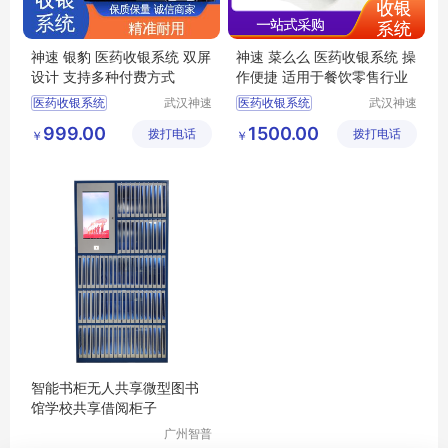
神速 银豹 医药收银系统 双屏
神速 菜么么 医药收银系统 操
设计 支持多种付费方式
作便捷 适用于餐饮零售行业
医药收银系统
武汉神速
医药收银系统
武汉神速
科技有限
科技有限
收银系统公司
便利店收银系统
999.00
1500.00
拨打电话
公司
拨打电话
公司
￥
￥
水果店收银系统
收银机系统
收银系统
收银系统定制
育婴店收银系统
收银系统价格
智能书柜无人共享微型图书
馆学校共享借阅柜子
广州智普