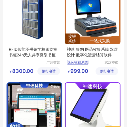
RFID智能图书馆学校阅览室
神速 银豹 医药收银系统 双屏
书柜24h无人共享微型书柜
设计 数字化运营结算软件
广州智普
医药收银系统
武汉神速
达智能科
科技有限
收银系统
8300.00
999.00
拨打电话
技有限公
拨打电话
公司
￥
￥
收银系统价格
司
收银系统定制
收银系统公司