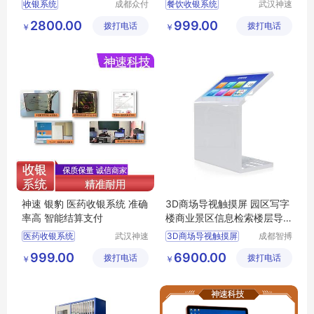
收银系统
成都众付
餐饮收银系统
武汉神速
天下科技
科技有限
零售收银系统
收银系统公司
2800.00
999.00
拨打电话
有限公司
拨打电话
公司
￥
￥
智能收银系统
收银系统
服装收银系统
便利店收银系统
餐饮收银系统
生鲜店收银系统
神速 银豹 医药收银系统 准确
3D商场导视触摸屏 园区写字
率高 智能结算支付
楼商业景区信息检索楼层导
览一体机
医药收银系统
武汉神速
3D商场导视触摸屏
成都智搏
科技有限
佳科技有
收银系统
触摸屏导览
楼层导览
999.00
6900.00
拨打电话
公司
拨打电话
限公司
￥
￥
收银系统公司
信息检索一体机
水果店收银系统
导视触摸屏
银豹收银系统