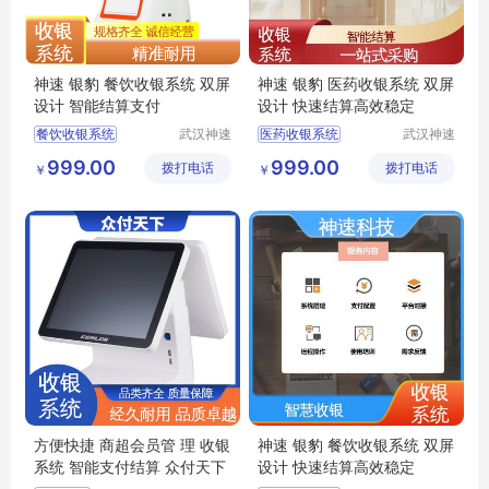
神速 银豹 餐饮收银系统 双屏
神速 银豹 医药收银系统 双屏
设计 智能结算支付
设计 快速结算高效稳定
餐饮收银系统
武汉神速
医药收银系统
武汉神速
科技有限
科技有限
零食店收银系统
收银系统价格
999.00
999.00
拨打电话
公司
拨打电话
公司
￥
￥
超市收银系统
银豹收银系统
收银系统定制
收银系统定制
银豹收银系统
零食店收银系统
方便快捷 商超会员管 理 收银
神速 银豹 餐饮收银系统 双屏
系统 智能支付结算 众付天下
设计 快速结算高效稳定