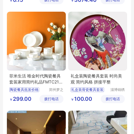
拨打电话
有限公司
拨打电话
有限公司
￥
￥
挂画
装饰画
装饰画厂家直销
菲米生活 唯金时代陶瓷餐具
礼盒装陶瓷餐具套装 时尚美
套装家用简约礼品FMTC211
观 简约风格 拼接平整
3乔迁新居送礼
陶瓷餐具批发价格
郑州梦之
礼盒装骨瓷餐具套装
淄博锦绣
礼贸易有
陶瓷有限
厂家批发餐具套装
陶瓷餐具套装
299.00
100.00
拨打电话
限公司
拨打电话
公司
￥
￥
餐具套装带礼盒
餐具
29头骨瓷餐具套装
精美送礼
19头骨质瓷釉上彩餐具套装
餐具套装全套
彩色陶瓷餐具套装