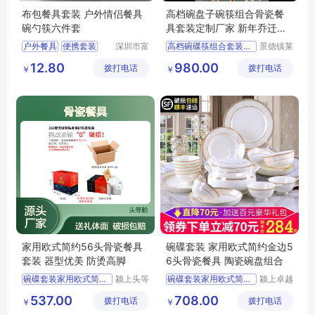
布包餐具套装 户外情侣餐具
高档碗盘子碗筷组合骨瓷餐
碗勺筷六件套
具套装定制厂家 新年乔迁礼
品
户外餐具
便携套装
深圳市富
高档碗碟筷组合套装餐具套装
景德镇莱
邦不锈钢
伊陶瓷有
布袋餐具套装
骨瓷餐具套装定制厂家
12.80
980.00
拨打电话
制品有限
拨打电话
限公司
￥
￥
新年乔迁礼品餐具价格
公司
新年送礼套装餐具
景德镇高温陶瓷餐具
家用欧式简约56头骨瓷餐具
碗碟套装 家用欧式简约金边5
套装 器型优美 防烫高脚
6头骨瓷餐具 陶瓷碗盘组合
碗碟套装家用欧式简约金
颍上头等
碗碟套装家用欧式简约金
颍上卓越
舱科技发
电子商务
537.00
708.00
拨打电话
展有限公
拨打电话
有限公司
￥
￥
司