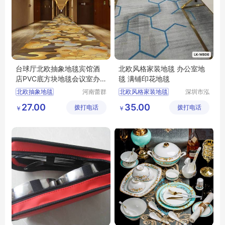
台球厅北欧抽象地毯宾馆酒
北欧风格家装地毯 办公室地
店PVC底方块地毯会议室办
毯 满铺印花地毯
公云南禄丰
北欧抽象地毯
河南蕾群
北欧风格家装地毯
深圳市泓
地毯有限
森草坪有
方块地毯
商用写字楼
27.00
35.00
拨打电话
公司
拨打电话
限公司
￥
￥
会议室方块地毯
阻燃防火地毯
主通道地毯