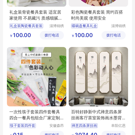
礼盒装骨瓷餐具套装 适宜居
彩色陶瓷餐具套装 简约百搭
家使用 不易藏污 质感细腻真
时尚美观 使用安全
实
礼盒装陶瓷餐具套装
淄博锦绣
碟碗盘餐具礼盒
淄博锦绣
陶瓷有限
陶瓷有限
陶瓷餐具套装
29头骨瓷餐具套装
100.00
100.00
拨打电话
公司
拨打电话
公司
￥
￥
家用餐具陶瓷套组
陶瓷碗碟组合套装
29头骨瓷餐具套装
骨瓷餐具套装
骨瓷餐具套装
陶瓷餐具套装
一次性筷子套装四件套餐具
百特好静新中式禅意四条屏
四合一餐具包组合厂家定制
挂画客厅茶室装饰画水墨背
森昂
景墙壁画
筷子套装四件套
安徽森昂
禅意四条屏挂画
阜阳亿恩
绿色科技
仪器设备
餐具套装
一次性筷子
禅意四条屏挂画行情
0.15
3074.40