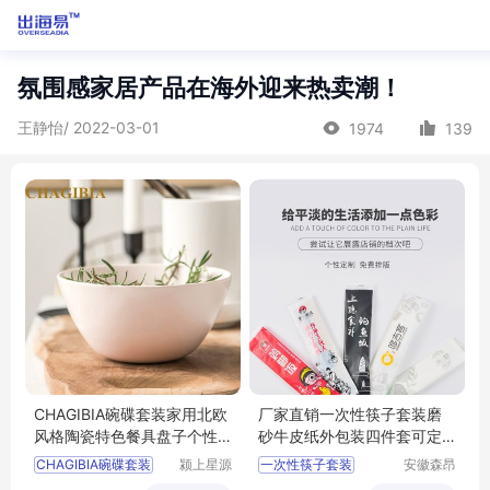
氛围感家居产品在海外迎来热卖潮！
王静怡/ 2022-03-01
1974
139
CHAGIBIA碗碟套装家用北欧
厂家直销一次性筷子套装磨
风格陶瓷特色餐具盘子个性
砂牛皮纸外包装四件套可定
创意网红简约
制图案logo个性设计
CHAGIBIA碗碟套装
颍上星源
一次性筷子套装
安徽森昂
科技发展
绿色科技
磨砂牛皮纸外包装