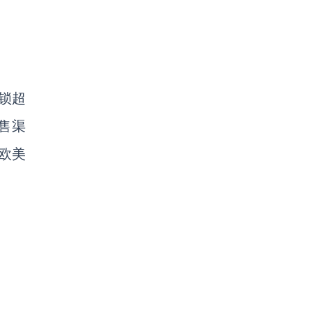
锁超
售渠
欧美