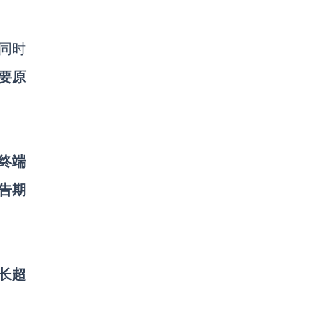
同时
要原
终端
告期
增长超