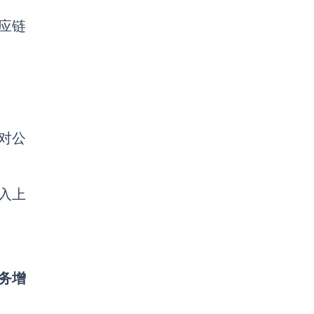
应链
对公
入上
业务增