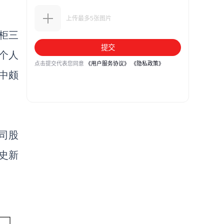
柜三
个人
中颇
公司股
史
新