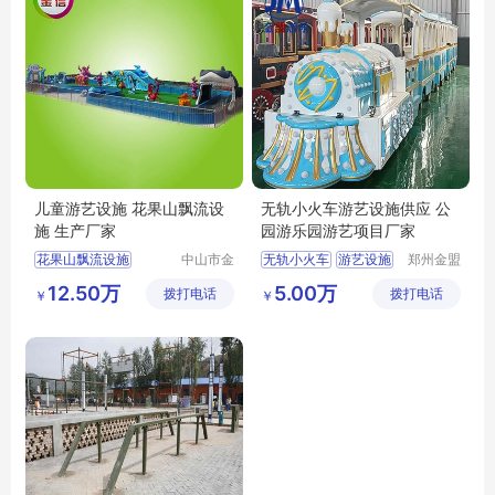
儿童游艺设施 花果山飘流设
无轨小火车游艺设施供应 公
施 生产厂家
园游乐园游艺项目厂家
花果山飘流设施
中山市金
无轨小火车
游艺设施
郑州金盟
信游乐设
游乐设备
儿童游艺设施
12.50万
5.00万
拨打电话
备有限公
拨打电话
有限公司
￥
￥
司