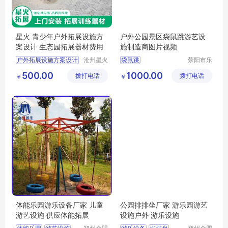
星火 青少年户外拓展设施方
户外公园景区袋鼠跳游艺设
案设计 生态园拓展器材费用
施制造商图片视频
户外拓展设施方案设计
沧州星火
袋鼠跳
荥阳市乐
拓展器械
旅游乐设
生态园拓展器材费用
袋鼠跳游艺设施
500.00
1000.00
拨打电话
有限公司
拨打电话
备厂
￥
￥
团建娱乐项目
袋鼠跳制造商
健身休闲设施
袋鼠跳图片
小区健身器械
袋鼠跳视频
体能乐园游乐设备厂家 儿童
公园排排坐厂家 游乐园游艺
游艺设施 供应体能拓展
设施户外 游乐设施