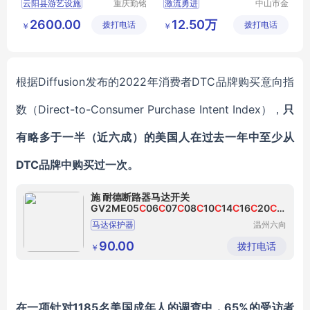
云阳县游艺设施
重庆勤铭
激流勇进
中山市金
市政设施
信游乐设
小型游艺设施
儿童游艺设施
2600.00
12.50万
拨打电话
有限公司
拨打电话
备有限公
￥
￥
别墅游艺设施
司
根据
Diffusion发布的2022年消费者DTC品牌购买意向指
数（Direct-to-Consumer Purchase Intent Index），
只
有略多于一半（近六成）的美国人在过去一年中至少从
DTC品牌中购买过一次。
施 耐德断路器马达开关
GV2ME05
C
06
C
07
C
08
C
10
C
14
C
16
C
20
C
2
1
C
22
C
马达保护器
温州六向
电气有限
公司
90.00
拨打电话
￥
在一项针对
1185名美国成年人的调查中，65%的受访者