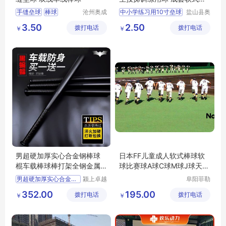
材 奥泰供应
手缝垒球
棒球
沧州奥成
中小学练习用10寸垒球
盐山县奥
体育器材
泰体育器
10寸棒球
垒球厂家
小学生投掷训练用球
3.50
2.50
拨打电话
制造有限
拨打电话
材厂
￥
￥
成套软式器材
公司
机缝垒球
男超硬加厚实心合金钢棒球
日本FF儿童成人软式棒球软
棍车载棒球棒打架全钢金属
球比赛球A球C球M球J球天然
合法铁棍
橡胶安全耐用
男超硬加厚实心合金钢棒球
颍上卓越
阜阳菲勒
电子商务
科技有限
352.00
195.00
拨打电话
有限公司
拨打电话
公司
￥
￥