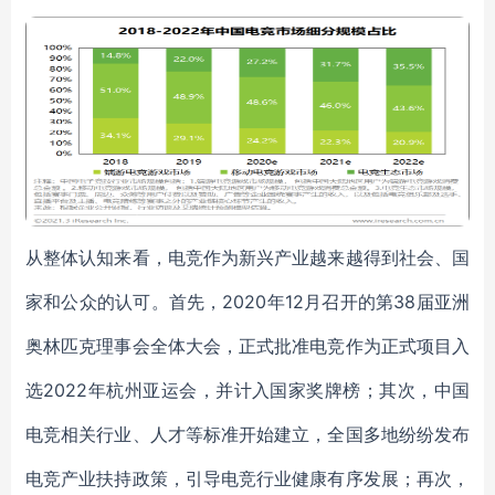
从整体认知来看，电竞作为新兴产业越来越得到社会、国
家和公众的认可。首先，2020年12月召开的第38届亚洲
奥林匹克理事会全体大会，正式批准电竞作为正式项目入
选2022年杭州亚运会，并计入国家奖牌榜；其次，中国
电竞相关行业、人才等标准开始建立，全国多地纷纷发布
电竞产业扶持政策，引导电竞行业健康有序发展；再次，