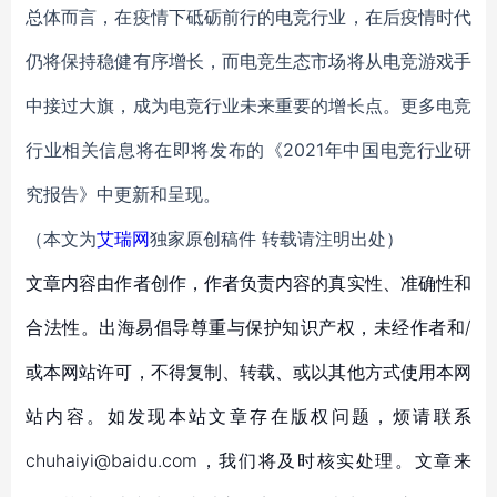
总体而言，在疫情下砥砺前行的电竞行业，在后疫情时代
仍将保持稳健有序增长，而电竞生态市场将从电竞游戏手
中接过大旗，成为电竞行业未来重要的增长点。更多电竞
行业相关信息将在即将发布的《2021年中国电竞行业研
究报告》中更新和呈现。
（本文为
艾瑞网
独家原创稿件 转载请注明出处）
文章内容由作者创作，作者负责内容的真实性、准确性和
合法性。出海易倡导尊重与保护知识产权，未经作者和/
或本网站许可，不得复制、转载、或以其他方式使用本网
站内容。如发现本站文章存在版权问题，烦请联系
chuhaiyi@baidu.com，我们将及时核实处理。文章来