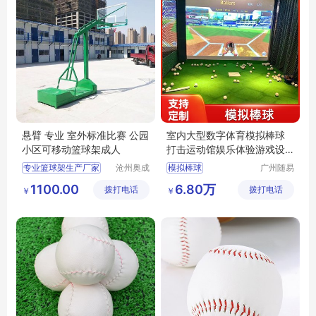
悬臂 专业 室外标准比赛 公园
室内大型数字体育模拟棒球
小区可移动篮球架成人
打击运动馆娱乐体验游戏设
备体育潮玩馆
专业篮球架生产厂家
沧州奥成
模拟棒球
广州随易
体育器材
科技有限
室外标准比赛篮球架
室内模拟棒球
1100.00
6.80万
拨打电话
制造有限
拨打电话
公司
￥
￥
公园小区可移动篮球架成人
数字运动馆
公司
运动馆设备
棒球打击笼