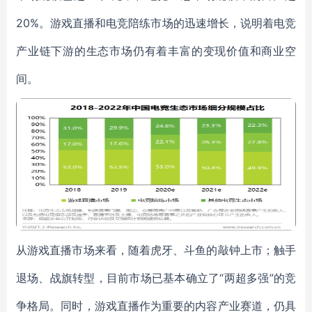
20%。游戏直播和电竞陪练市场的迅速增长，说明着电竞
产业链下游的生态市场仍有着丰富的变现价值和商业空
间。
从游戏直播市场来看，随着虎牙、斗鱼的敲钟上市；触手
退场、战旗转型，目前市场已基本确立了“两超多强”的竞
争格局。同时，游戏直播作为重要的内容产业赛道，仍具