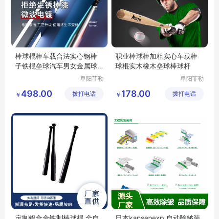
棒球棍棒车载合法实心钢棒
职业棒球棒加粗实心车载棒
子铁棍垒球汽车男女金属球
球棍实木橡木垒球棒球杆
棒杆
阜阳菲勒
阜阳菲勒
科技有限
科技有限
498.00
178.00
拨打电话
公司
拨打电话
公司
￥
￥
定制铝合金铁制棒球棍 全自
日本kansenexp 自动除皱装