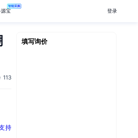
智能采购
登录
寻源宝
嘲
填写询价
113
o支持