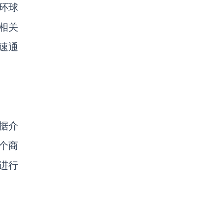
环球
相关
速通
。据介
个商
进行