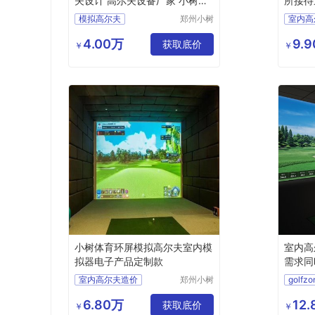
夫设计 高尔夫设备厂家 小树体
所接待迷
育科技
指导
模拟高尔夫
郑州小树
室内高
体育科技
室内高尔夫
室内高
有限公司
4.00万
9.
会会所高尔夫设计
获取底价
￥
￥
室内高尔夫设计
室内高
别墅高尔夫方案
高尔夫
小树体育环屏模拟高尔夫室内模
室内高
拟器电子产品定制款
需求同
室内高尔夫造价
郑州小树
体育科技
高尔夫室内训练场
有限公司
6.80万
12
高尔夫室内模拟器品牌
获取底价
高尔夫
￥
￥