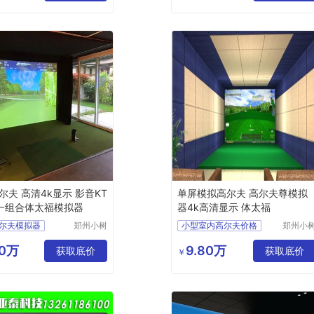
拟高尔夫
高尔夫影音设计
尔夫模拟器公司
高尔夫厂家
尔夫 高清4k显示 影音KT
单屏模拟高尔夫 高尔夫尊模拟
一组合体太福模拟器
器4k高清显示 体太福
尔夫模拟器
郑州小树
小型室内高尔夫价格
郑州小
体育科技
体育科
尔夫尺寸要求
室内高尔夫系统价格
有限公司
有限公
80万
9.80万
尔夫场地
获取底价
室内高尔夫的价钱
获取底价
￥
尔夫投资
室内高尔夫练习场价格
尔夫
高尔夫室内高尔夫