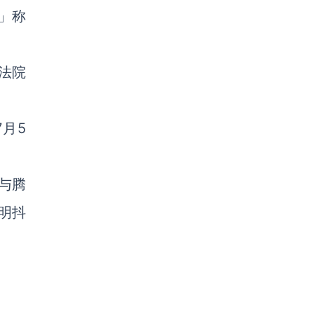
」称
法院
月5
与腾
明抖