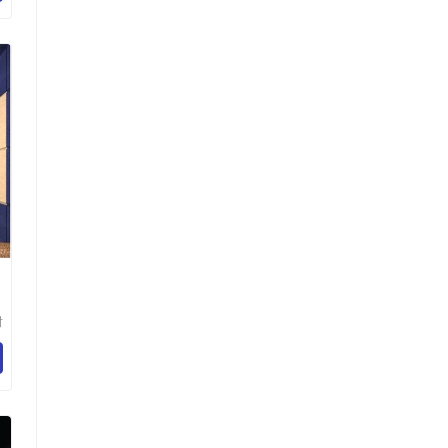
树
技
司