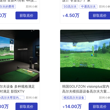
你 全新A i分析 4K技术
设计 专业生产厂家
尔夫的费用
郑州小树
SG高尔夫
中通高尔夫
郑州小
体育科技
体育科
尔夫系统价格
如歌高尔夫
有限公司
有限公
90万
4.50万
获取底价
高尔夫高尔夫模拟器室内
衡泰信高尔夫
获取底价
￥
尔夫价格表
体态福高尔夫
室内模拟器
尔夫设备 多种规格满足
韩国GOLFZON visionplus室内
时满足 影院KTV
高尔夫模拟器设备高尔夫方案
计
golfzon高尔夫尊室内高尔夫姿势
郑州小树
模拟高尔夫设备
郑州小
体育科技
体育科
体太福室内高尔夫怎么样
高尔夫室内设计
有限公司
有限公
.80万
14.00万
室内厂家
获取底价
别墅高尔夫设计
获取底价
￥