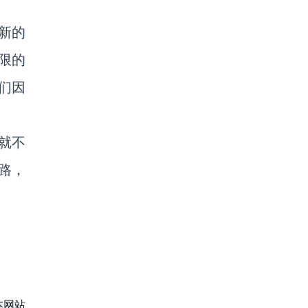
新的
限的
们因
就不
路，
本网站