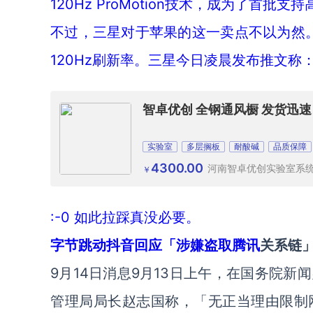
120Hz ProMotion技术，成为了首批
不过，三星对于苹果的这一卖点不以为然。20
120Hz刷新率。三星今日凌晨发布推文称：
智卓优创 全钢通风橱 发货迅速
实验室
多层搁板
耐酸碱
品质保障
4300.00
河南智卓优创实验室系
￥
:-0 如此拉踩真没必要。
字节跳动抖音回应「涉嫌盗取
腾讯
关系链
9月14日消息9月13日上午，在国务院
管理局局长赵志国称，「无正当理由限制