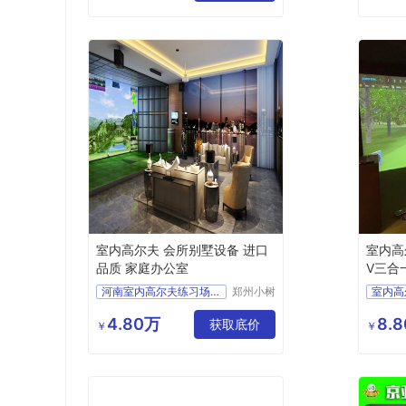
高尔夫室内高尔夫
单屏模
室内高尔夫赚钱吗
室内高
室内高尔夫 会所别墅设备 进口
室内高
品质 家庭办公室
V三合
河南室内高尔夫练习场图
郑州小树
室内高
体育科技
室内高尔夫系统价格
室内高
有限公司
4.80万
8.
室内高尔夫价位
获取底价
室内高
￥
￥
单屏高尔夫
室内高
高尔夫模拟器室内高尔夫
室内高