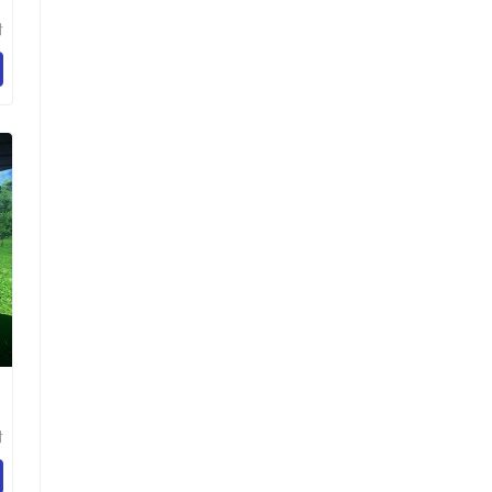
树
技
司
设
树
技
司