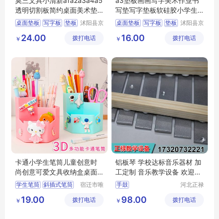
莫三文具小清新a1a2a3a4a5
a3垫板画画写字美术作业书
透明切割板简约桌面美术垫
写垫写字垫板软硅胶小学生
板创意少女裁
考试用专儿童
桌面垫板
写字板
垫板
沭阳县京
桌面垫板
写字板
垫板
沭阳县京
碧百货中
碧百货中
切割垫板
切割垫板
24.00
16.00
拨打电话
心
拨打电话
心
￥
￥
卡通小学生笔筒儿童创意时
铝板琴 学校达标音乐器材 加
尚创意可爱文具收纳盒桌面
工定制 音乐教学设备 欢迎来
办公功能女孩
电详询
学生笔筒
斜插式笔筒
宿迁市唯
手鼓
河北正禄
信尔贸易
教学设备
学生创意笔筒
学校达标音乐器材
19.00
98.00
拨打电话
有限公司
拨打电话
制造有限
￥
￥
宿舍抽屉笔筒
音乐教学设备
公司
学生文具笔筒