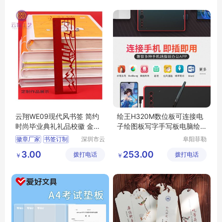
云翔WE09现代风书签 简约
绘王H320M数位板可连接电
时尚毕业典礼礼品校徽 金属
子绘图板写字手写板电脑绘
徽章生产
画手绘板
徽章厂家
书签订制
深圳市云
阜阳菲勒
翔工艺制
科技有限
毕业礼品书签
3.00
253.00
拨打电话
品有限公
拨打电话
公司
￥
￥
胸章订制
校徽制作
司