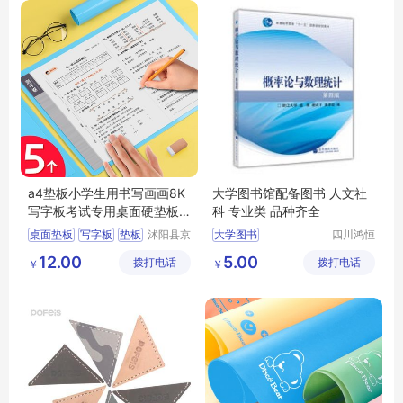
a4垫板小学生用书写画画8K
大学图书馆配备图书 人文社
写字板考试专用桌面硬垫板
科 专业类 品种齐全
作业试卷儿童
桌面垫板
写字板
垫板
沭阳县京
大学图书
四川鸿恒
碧百货中
时代文化
切割垫板
大学图书价格
12.00
5.00
拨打电话
心
拨打电话
传播有限
￥
￥
四川大学图书
公司
大学图书批发
大学图书定制