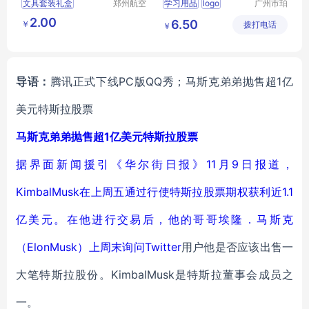
文具套装礼盒
郑州航空
学习用品
logo
广州市珀
港区芙乐
非皮具有
六一节礼物
2.00
6.50
￥
鑫日用百
拨打电话
限公司
￥
学习用品开学大礼包
货店
导语：
腾讯正式下线PC版QQ秀；马斯克弟弟抛售超1亿
美元特斯拉股票
马斯克弟弟抛售超1亿美元特斯拉股票
据界面新闻援引《华尔街日报》11月9日报道，
KimbalMusk在上周五通过行使特斯拉股票期权获利近1.1
亿美元。在他进行交易后，他的哥哥埃隆．马斯克
（ElonMusk）上周末询问
Twitter
用户他是否应该出售一
大笔特斯拉股份。KimbalMusk是特斯拉董事会成员之
一。