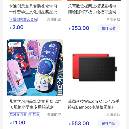
卡通创意文具套装礼盒学习
乐写数位板网上授课直播电
十件套学生文化用品奖品批
脑绘图写字板手绘板可连网
发
课手写板
卡通创意文具套装
郑州航空
阜阳菲勒
港区芙乐
科技有限
礼盒学习十件套
2.00
253.00
￥
鑫日用百
拨打电话
公司
￥
学生文化用品奖品批发
货店
儿童学习用品笔袋文具盒 22*
菲勒科技Wacom CTL-472手
10规格小学生专用铅笔盒
绘板Bamboo电脑绘图板PS
手写板 送礼佳选
笔袋文具盒
铅笔盒
郑州航空
阜阳菲勒
港区芙乐
科技有限
小学生笔盒
11.00
553.00
￥
鑫日用百
拨打电话
公司
￥
儿童学习用品
货店