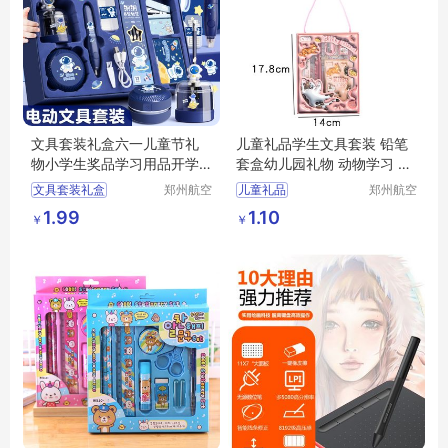
文具套装礼盒六一儿童节礼
儿童礼品学生文具套装 铅笔
物小学生奖品学习用品开学
套盒幼儿园礼物 动物学习 用
大礼包印字
品笔盒
文具套装礼盒
郑州航空
儿童礼品
郑州航空
港区芙乐
港区芙乐
六一儿童节礼物
学生文具套装
1.99
1.10
￥
￥
鑫日用百
鑫日用百
幼儿园小学生奖品
铅笔套盒
幼儿园礼物
货店
货店
学习用品开学大礼包
动物学习
日用百货