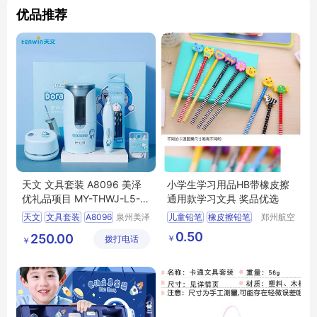
优品推荐
天文 文具套装 A8096 美泽
小学生学习用品HB带橡皮擦
优礼品项目 MY-THWJ-L5-1
通用款学习文具 奖品优选
1
天文
文具套装
A8096
泉州美泽
儿童铅笔
橡皮擦铅笔
郑州航空
贸易有限
港区芙乐
礼品
MY
THWJ
L5
0.50
250.00
￥
拨打电话
公司
鑫日用百
￥
11
货店