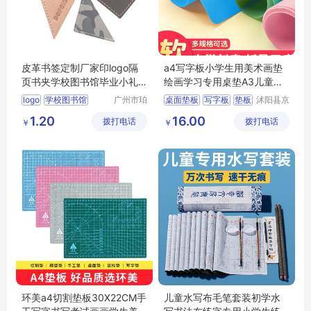
皮革书签定制厂家印logo隔
a4写字板小学生用美术画垫
页书夹学校图书馆毕业小礼
绘画学习专用桌垫A3儿童写
品设计书签夹
字画画手工桌
logo
学校图书馆
广州市珀
桌面垫板
写字板
垫板
沭阳县京
非皮具有
碧百货中
礼品设计
切割垫板
1.20
16.00
拨打电话
限公司
拨打电话
心
￥
￥
环美a4切割垫板30X22CM手
儿童水写布毛笔套装初学水