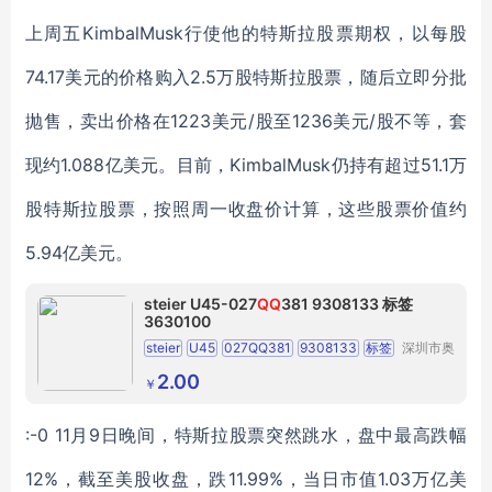
上周五KimbalMusk行使他的特斯拉股票期权，以每股
74.17美元的价格购入2.5万股特斯拉股票，随后立即分批
抛售，卖出价格在1223美元/股至1236美元/股不等，套
现约1.088亿美元。目前，KimbalMusk仍持有超过51.1万
股特斯拉股票，按照周一收盘价计算，这些股票价值约
5.94亿美元。
steier U45-027
QQ
381 9308133 标签
3630100
steier
U45
027QQ381
9308133
标签
深圳市奥
宇自动化
3630100
设备有限
2.00
￥
公司
:-0 11月9日晚间，特斯拉股票突然跳水，盘中最高跌幅
12%，截至美股收盘，跌11.99%，当日市值1.03万亿美