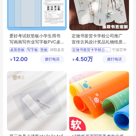
爱好考试软垫板小学生用书
定做书签贺卡学校公司推广
写画画写作业写字板PVC桌
宣传古风设计奖品礼物纸质
面8K厚垫本A4
订制经销商
桌面垫板
写字板
垫板
沭阳县京
定做书签贺卡学校公司推广
宁波芯华
碧百货中
科教设备
切割垫板
12.00
4.50万
拨打电话
心
拨打电话
有限公司
￥
￥