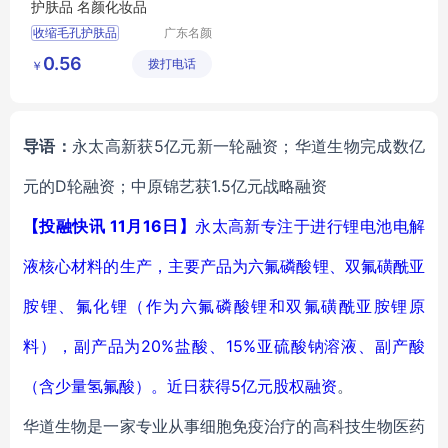
护肤品 名颜化妆品
收缩毛孔护肤品
广东名颜
化妆品有
护肤品OEM代加工
0.56
拨打电话
限公司
￥
护肤品OEM
化妆品OEM贴牌
护肤品OEM贴牌
导语：
永太高新获5亿元新一轮融资；华道生物完成数亿
元的D轮融资；中原锦艺获1.5亿元战略融资
【投融快讯 11月16日】
永太高新专注于进行锂电池电解
液核心材料的生产，主要产品为六氟磷酸锂、双氟磺酰亚
胺锂、氟化锂（作为六氟磷酸锂和双氟磺酰亚胺锂原
料），副产品为20%盐酸、15%亚硫酸钠溶液、副产酸
（含少量氢氟酸）。近日获得5亿元股权
融资
。
华道生物是一家专业从事细胞免疫治疗的高科技生物医药