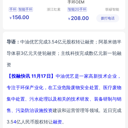
手环OEM
手环
智能手环
浙江红素
智能2G手环
联硕智能
实业有限
（深圳）
急救智能手表
156.00
208.00
￥
公司
拨打电话
有限公司
￥
智能4G手环
运动手环
2G智能手表
导语：
中油优艺完成3.54亿元股权转让融资；阿基米德半
导体获3亿元天使轮融资；主线科技完成数亿元新一轮融
资
【投融快讯 11月17日】
中油优艺是一家高新技术企业，
专注于环保产业化，在工业危险废物安全处置、医疗废物
集中处置、污水处理以及相关的技术研发、装备研制与销
售、污染防治设施
投资
建设和运营管理等领域。近日完成
3.5
4
亿人民币股权转让
融资
。