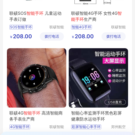
联硕SOS
智能手环
儿童运动
联硕智能4G手环 女性4G
智
手表订做
能手环
生产商
SOS智能手环
联硕智能
智能4G手环
联硕智能
（深圳）
（深圳）
4G智能手环
208.00
208.00
拨打电话
有限公司
拨打电话
有限公司
￥
￥
智能2G手环
联硕4G
智能手环
高清智能商
智能心率监测手环黑色彩屏
务手表生产商
健康防水运动手环
4G智能手环
联硕智能
彩屏智能心率手环
郑州航空
（深圳）
港区芙乐
3G智能手环