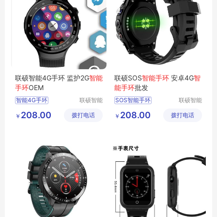
联硕智能4G手环 监护2G
智能
联硕SOS
智能手环
安卓4G
智
手环
OEM
能手环
批发
智能4G手环
联硕智能
SOS智能手环
联硕智能
（深圳）
（深圳）
智能2G手环
智能手环
208.00
208.00
拨打电话
有限公司
拨打电话
有限公司
￥
￥
蓝牙智能健康运动手环
智能商务手表