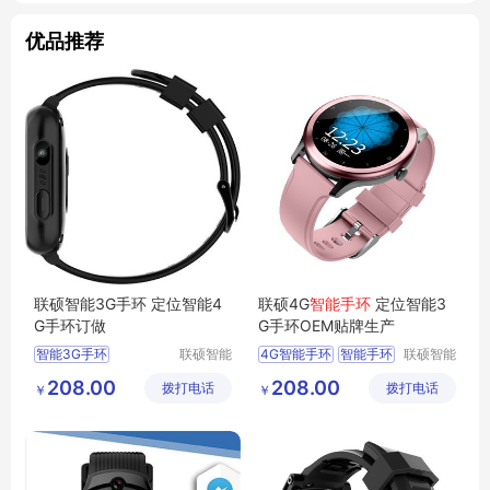
优品推荐
联硕智能3G手环 定位智能4
联硕4G
智能手环
定位智能3
G手环订做
G手环OEM贴牌生产
智能3G手环
联硕智能
4G智能手环
智能手环
联硕智能
（深圳）
（深圳）
蓝牙智能运动手环
智能健康运动手环
208.00
208.00
拨打电话
有限公司
拨打电话
有限公司
￥
￥
蓝牙智能手表
SOS手环
智能4G手环