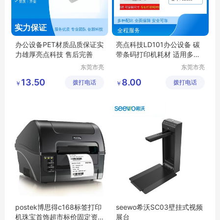
办公设备PET材质品质保证实
亮点科技LD101办公设备 碳
力雄厚亮点科技 售后完善
带条码打印机耗材 适用多款
条码机
东莞市亮
东莞市亮
点科技设
点科技设
13.50
8.00
拨打电话
备有限公
拨打电话
备有限公
￥
￥
司
司
postek博思得c168标签打印
seewo希沃SC03壁挂式视频
机珠宝首饰超市标价固定资
展台