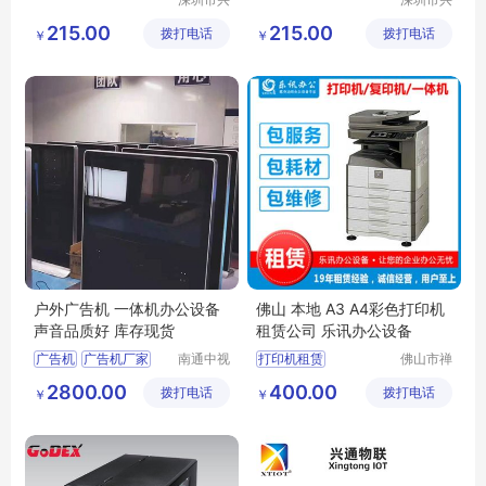
通物联科
通物联科
215.00
215.00
拨打电话
技有限公
拨打电话
技有限公
￥
￥
司
司
户外广告机 一体机办公设备
佛山 本地 A3 A4彩色打印机
声音品质好 库存现货
租赁公司 乐讯办公设备
广告机
广告机厂家
南通中视
打印机租赁
佛山市禅
同创科技
城区江湾
佛山打印机租赁
2800.00
400.00
拨打电话
有限公司
拨打电话
乐讯办公
￥
￥
佛山打印机租赁公司
设备经营
乐讯办公设备
部
佛山乐讯办公设备