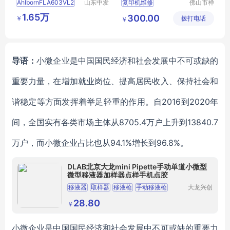
AhlbornFLA603VL2
山东中发
复印机维修
佛山市禅
工业设备
城区江湾
FLA603VL2
Ahlborn
复印机授权维修中心
1.65万
300.00
￥
有限公司
拨打电话
乐讯办公
￥
乐讯办公设备
设备经营
佛山乐讯办公设备
部
导语：
小微企业是中国国民经济和社会发展中不可或缺的
重要力量，在增加就业岗位、提高居民收入、保持社会和
谐稳定等方面发挥着举足轻重的作用。自2016到2020年
间，全国实有各类市场主体从8705.4万户上升到13840.7
万户，而小微企业占比也从94.1%增长到96.8%。
DLAB北京大龙mini Pipette手动单道小微型
微型移液器加样器点样手机点胶
移液器
取样器
移液枪
手动移液枪
大龙兴创
实验仪器
手动移液器
（北京）
28.80
￥
股份公司
小微企业是中国国民经济和社会发展中不可或缺的重要力