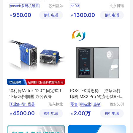
产条码打印机
postek条码机维系
苏州蓝尔
sc03
北京博瑞
电子有限
祥诚机电
950.00
1300.00
拨打电话
公司
拨打电话
工程有限
￥
￥
公司
得利捷Matrix 120™ 固定式工
POSTEK博思得 工控条码打
业条码扫描器 办公设备
印机 MX2 Pro 物流仓储RFID
打印机
工业条码扫描器
绍兴振北
零售
制造业
热敏
西安艾创
标签科技
物联科技
医疗器械
工控条码
4500.00
2.00万
拨打电话
有限公司
拨打电话
有限公司
￥
￥