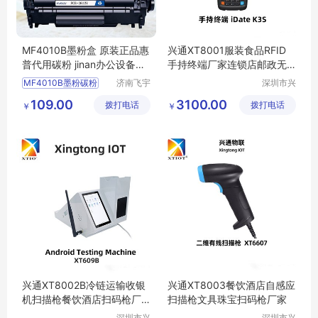
MF4010B墨粉盒 原装正品惠
兴通XT8001服装食品RFID
普代用碳粉 jinan办公设备耗
手持终端厂家连锁店邮政无
材
线扫描枪
MF4010B墨粉碳粉
济南飞宇
深圳市兴
办公设备
通物联科
济南办公设备耗材
109.00
3100.00
拨打电话
有限公司
拨打电话
技有限公
￥
￥
司
兴通XT8002B冷链运输收银
兴通XT8003餐饮酒店自感应
机扫描枪餐饮酒店扫码枪厂
扫描枪文具珠宝扫码枪厂家
家
深圳市兴
深圳市兴