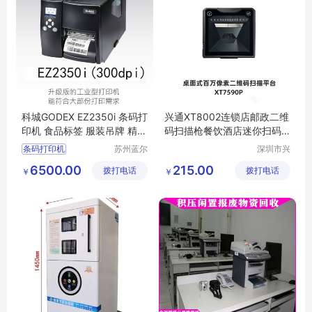
科城GODEX EZ2350i 条码打
兴通XT8002连锁店邮政二维
印机 食品标签 服装吊牌 精密
码扫描枪餐饮酒店迷你扫码
电器标签
枪批发
条码打印机
苏州蓝尔
深圳市兴
电子有限
通物联科
GODEX维修
6500.00
215.00
拨打电话
公司
拨打电话
技有限公
￥
￥
司