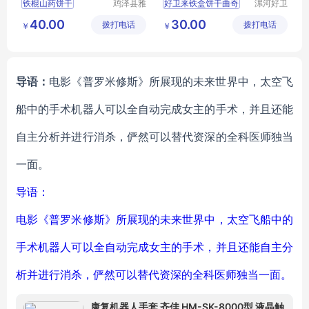
铁棍山药饼干
鸡泽县雅
好卫来铁盒饼干曲奇
漯河好卫
米商贸有
来食品有
山药饼薄片
批发小熊饼干
40.00
30.00
拨打电话
限公司
拨打电话
限公司
￥
￥
铁棍山药芝麻片
铁棍山药饼干电话
铁棍山药饼干价格
导语：
电影《普罗米修斯》所展现的未来世界中，太空飞
船中的手术机器人可以全自动完成女主的手术，并且还能
自主分析并进行消杀，俨然可以替代资深的全科医师独当
一面。
导语：
电影《普罗米修斯》所展现的未来世界中，太空飞船中的
手术机器人可以全自动完成女主的手术，并且还能自主分
析并进行消杀，俨然可以替代资深的全科医师独当一面。
康复机器人手套 齐佳 HM-SK-8000型 液晶触