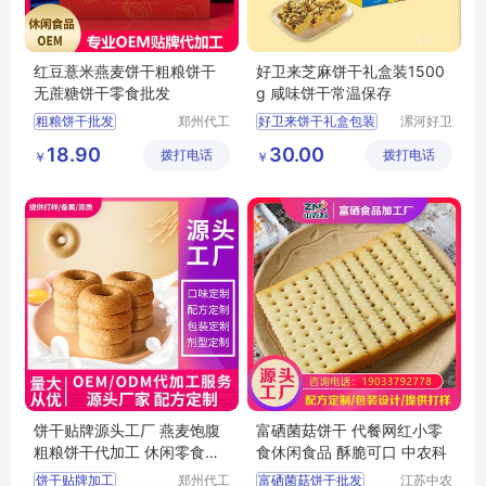
红豆薏米燕麦饼干粗粮饼干
好卫来芝麻饼干礼盒装1500
无蔗糖饼干零食批发
g 咸味饼干常温保存
粗粮饼干批发
郑州代工
好卫来饼干礼盒包装
漯河好卫
帮网络科
来食品有
粗粮饼干代理
河南礼品食品
18.90
30.00
拨打电话
技有限公
拨打电话
限公司
￥
￥
粗粮饼干OEM
芝麻饼干
司
无蔗糖饼干零食批发
无蔗糖饼干批发
饼干贴牌源头工厂 燕麦饱腹
富硒菌菇饼干 代餐网红小零
粗粮饼干代加工 休闲零食休
食休闲食品 酥脆可口 中农科
闲食品OEM贴牌代加工
饼干贴牌加工
郑州代工
富硒菌菇饼干批发
江苏中农