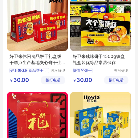
好卫来休闲食品饼干礼盒饼
好卫来咸味饼干1500g铁盒
干糕点生产基地夹心饼干生
礼盒装优等品常温保存
产厂家
好卫来休闲食品饼干礼盒
漯河好卫
暖胃的饼干
漯河好卫
来食品有
来食品有
饼干糕点生产基地夹心饼干生产厂家
高端的饼干铁盒批发
30.00
30.00
拨打电话
限公司
拨打电话
限公司
￥
￥