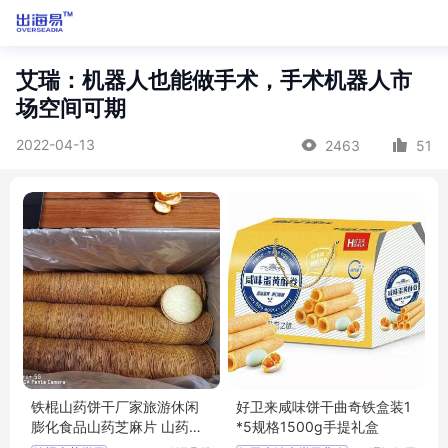
艾瑞：机器人也能做手术，手术机器人市
场空间可期
2022-04-13
2463
51
铁棍山药饼干厂家旅游休闲
好卫来咸味饼干曲奇铁盒装1
膨化食品山药芝麻片 山药饼
*5规格1500g手提礼盒
薄片