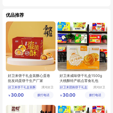
优品推荐
好卫来饼干礼盒装酥心蛋卷
好卫来咸味饼干礼盒1500g
批发鸡蛋饼干生产厂家
大桃酥特产糕点零食礼包
好卫来饼干礼盒装酥
漯河好卫
好卫来团购饼干礼盒
漯河好卫
来食品有
来食品有
蛋卷批发鸡蛋饼干生产厂家
礼盒饼干
30.00
30.00
拨打电话
限公司
拨打电话
限公司
￥
￥