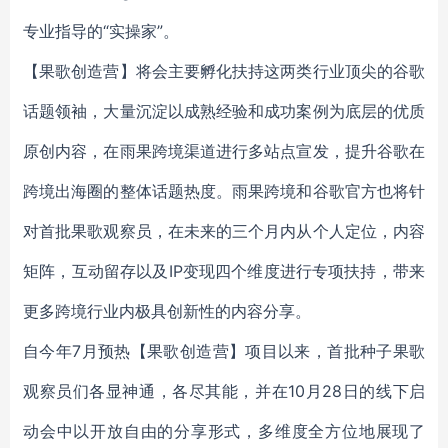
专业指导的“实操家”
。
【果歌创造营】将会主要孵化扶持这两类行业顶尖的谷歌
话题领袖，大量沉淀以成熟经验和成功案例为底层的优质
原创内容，在雨果跨境渠道进行多站点宣发，提升谷歌在
跨境出海圈的整体话题热度。雨果跨境和谷歌官方也将针
对首批果歌观察员，在未来的三个月内从个人定位，内容
矩阵，互动留存以及IP变现四个维度进行专项扶持，带来
更多跨境行业内极具创新性的内容分享。
自今年
7月
预热【果歌创造营】项目
以来，
首批种子果歌
观察员们
各显神通
，
各
尽
其能
，并在1
0
月2
8
日的线下启
动会中
以
开放自由
的
分享
形式，多维度全方位
地
展现
了