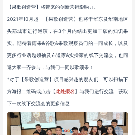
【果歌创造营】将带来的
创新
营销影响力
。
2021年
1
0
月
起，
【
果歌创造营
】
也将于华东及华南地区
头部城市进行巡演，
在3个月内结出更加丰硕的知识果
实。期待着雨果&谷歌&果歌观察员们的一同成长，以及
更多
行业
话题
领袖
及
布道家&实操家的
线下交流
会
，
也同
邀大家一齐参与，与我们一同以歌颂果！
*对于【果歌创造营】项目感兴趣的朋友们，可以扫描下
方海报二维码或点击【
此处报名
】与我们进行交流，获取
下一次线下交流会的更多信息！