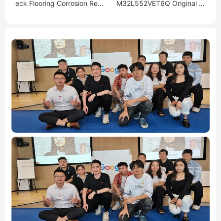
eck Flooring Corrosion Resi
M32L552VET6Q Original M
stant FRP Flooring Grating
CU encapsulation：LQFP-1
Anti-slip Fiberglass Panel
00(14x14)