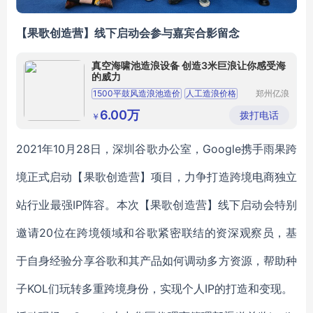
【果歌创造营】线下启动会参与嘉宾合影留念
真空海啸池造浪设备 创造3米巨浪让你感受海
的威力
1500平鼓风造浪池造价
人工造浪价格
郑州亿浪
水上乐园
海啸池设备
水乐园造浪池设施介绍
设备有限
6.00万
拨打电话
￥
公司
人工造浪设备厂商
2
021
年1
0
月2
8
日，深圳谷歌办公室，Google携手雨果跨
境正式启动【果歌创造营】项目，力争打造跨境电商独立
站行业最强IP阵容。本次【果歌创造营】线下启动会特别
邀请
20
位在跨境领域和谷歌紧密联结的资深观察员，基
于自身经验分享谷歌和其产品如何调动多方资源，帮助种
子KOL们玩转多重跨境身份，实现个人IP的打造和变现。