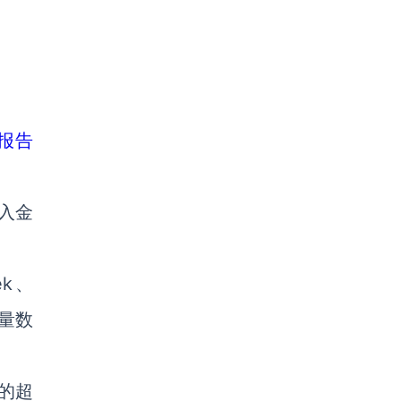
项报告
入金
。
ek、
大量数
 的超