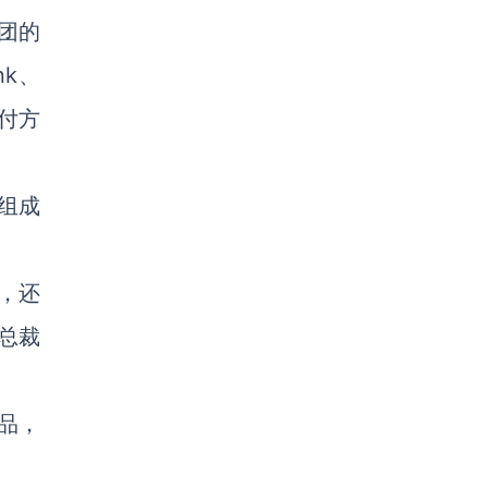
团的
nk、
支付方
团组成
年，还
总裁
产品，