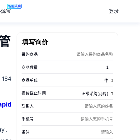
智能采购
登录
寻源宝
管
填写询价
184
apid
ay、