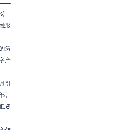
s)，
融服
的策
字产
8月引
部。
低资
合作