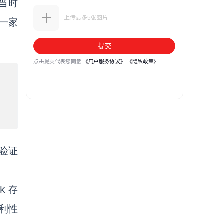
，当时
是一家
我验证
k 存
利性