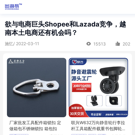
欲与电商巨头Shopee和Lazada竞争，越
南本土电商还有机会吗？
施忆/ 2022-03-11
15513
202
厂家批发工具配件箱锁扣 定
联兴W632万向静音轮行李拉
做箱包不锈钢锁扣 箱包扣
杆工具箱配件载重书包脚轮
箱包避震滑轮