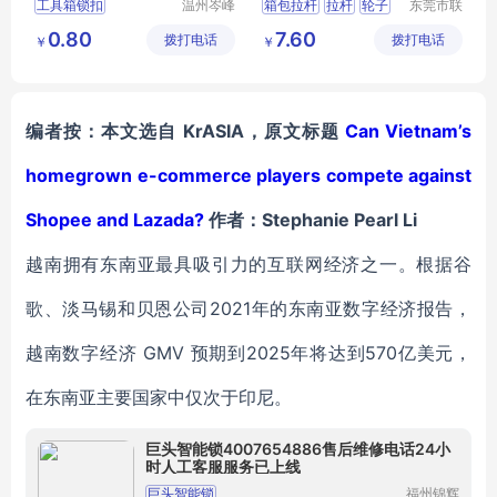
工具箱锁扣
温州岑峰
箱包拉杆
拉杆
轮子
东莞市联
五金有限
兴箱包配
箱包不锈钢锁扣
拉杆箱拉杆
箱包配件
0.80
7.60
拨打电话
公司
拨打电话
件有限公
￥
￥
箱包扣
箱包配件
司
箱包锁扣
编者按：本文选自 KrASIA，原文标题
Can Vietnam’s
homegrown e-commerce players compete against
Shopee and Lazada?
作者：Stephanie Pearl Li
越南拥有东南亚最具吸引力的互联网经济之一。根据谷
歌、淡马锡和贝恩公司2021年的东南亚数字经济报告，
越南数字经济 GMV 预期到2025年将达到570亿美元，
在东南亚主要国家中仅次于印尼。
巨头智能锁4007654886售后维修电话24小
时人工客服服务已上线
巨头智能锁
福州锦辉