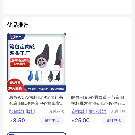
优品推荐
联兴W072拉杆箱包定向轮书
联兴H166外置载重三节音响
包音响脚轮静音户外推车背
拉杆批发伸缩铝箱包配件行
包万向轮子
李工具箱拉杆
箱包拉杆
拉杆
东莞市联
音响拉杆
拉杆箱配件
东莞市联
兴箱包配
兴箱包配
箱包脚轮
脚轮生产商
箱包配件
箱包拉杆
8.50
25.00
拨打电话
件有限公
拨打电话
件有限公
￥
￥
拉杆箱滑轮
行李箱轮子
司
司