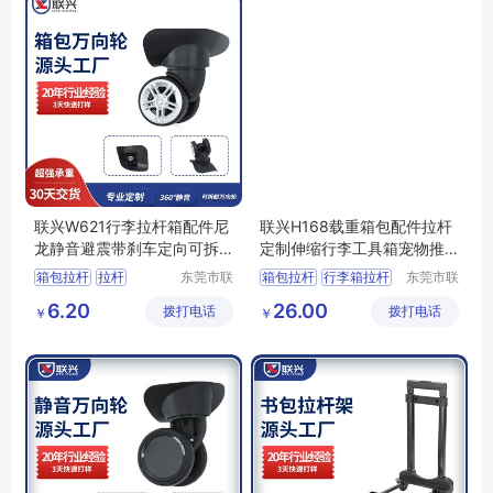
联兴W621行李拉杆箱配件尼
联兴H168载重箱包配件拉杆
龙静音避震带刹车定向可拆
定制伸缩行李工具箱宠物推
卸万向脚轮
车铝拉杆批发
箱包拉杆
拉杆
东莞市联
箱包拉杆
行李箱拉杆
东莞市联
兴箱包配
兴箱包配
行李箱轮子
拉杆箱配件
载重拉杆
6.20
26.00
拨打电话
件有限公
拨打电话
件有限公
￥
￥
拉杆箱配件
箱包配件拉杆
司
司
拉杆箱脚轮配件