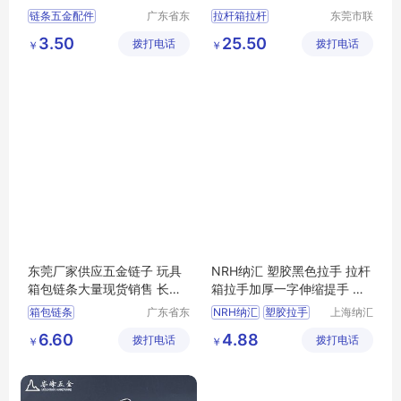
件批发定制
电源推车拉杆
链条五金配件
广东省东
拉杆箱拉杆
东莞市联
莞市长安
兴箱包配
箱包拉杆轮子
3.50
25.50
拨打电话
镇锦厦社
拨打电话
件有限公
￥
￥
拉杆箱脚轮
箱包拉杆
区锦新街
司
载重拉杆
5巷2号
东莞厂家供应五金链子 玩具
NRH纳汇 塑胶黑色拉手 拉杆
箱包链条大量现货销售 长短
箱拉手加厚一字伸缩提手 旅
定做
行箱箱包配件
箱包链条
广东省东
NRH纳汇
塑胶拉手
上海纳汇
莞市长安
五金制品
拉杆箱拉手
6.60
4.88
拨打电话
镇锦厦社
拨打电话
有限公司
￥
￥
加厚一字伸缩提手
区锦新街
旅行箱箱包配件
5巷2号