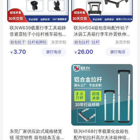
联兴W639载重行李工具箱静
联兴H504箱包音响配件轮子
音避震轮子小拉杆推车箱包
冰袋工具箱行李车外置铁伸
万向弹簧脚轮
缩推车拉杆架
箱包轮子
拉杆箱脚轮
东莞市联
箱包拉杆
拉杆
东莞市联
兴箱包配
兴箱包配
行李箱轮子
箱包脚轮
拉杆生产厂家
3.70
26.00
拨打电话
件有限公
拨打电话
件有限公
￥
￥
箱包配件
拉杆箱拉杆
司
司
书包拉杆架
东莞厂家供应款式规格猪笼
联兴H168行李载重化妆箱包
链 现货销售 箱包链条五金配
配件铝拉杆高尔夫冰箱伸缩