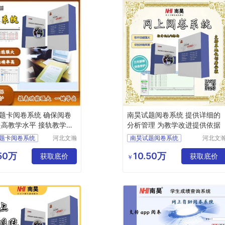
题卡阅卷系统 确保阅卷
南昊试题阅卷系统 提供详细的
提高教学水平 接轨教学模
分析管理 为教学改进提供依据
题卡阅卷系统
河北文瀚
南昊试题阅卷系统
河北文
云教育科
云教育
阅卷
答题卡阅卷
技发展有
技发展
.50万
10.50万
脑阅卷
获取底价
答题卡阅卷系统
获取底价
￥
限公司
限公司
卷系统
教研室网上阅卷
卷系统
计算机阅卷系统