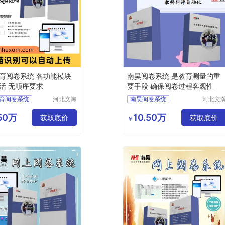
育阅卷系统 各功能模块
南昊阅卷系统 是教育测量的重
活 无顺序要求
要手段 确保阅卷过程客观性
育阅卷系统
河北文瀚
南昊阅卷系统
河北文
云教育科
云教育
阅卷
答题卡阅卷系统
技发展有
技发展
.50万
10.50万
上阅卷
获取底价
计算机阅卷
评卷系统
获取底价
￥
限公司
限公司
网上阅卷
中学网上阅卷
卷系统