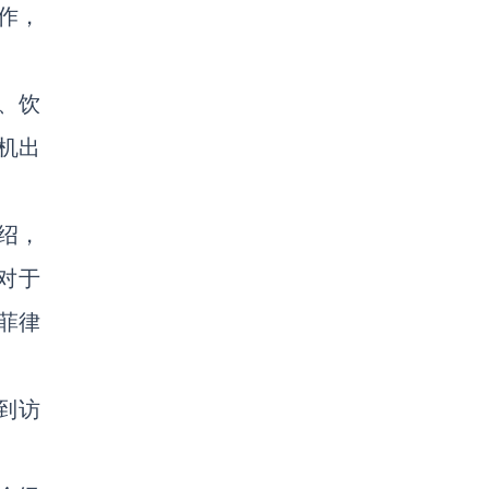
作，
品、饮
机出
介绍，
们对于
、菲律
到访