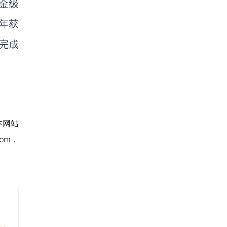
金级
年获
 完成
本网站
om，