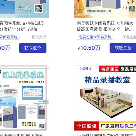
育阅卷系统 支持按知识
南昊答题卡阅卷系统 功能强大
分类统计分析与评价
提高阅卷质量 报表齐全一键导
出
育阅卷系统
河北文瀚
南昊答题卡阅卷系统
河北文
云教育科
云教育
卷系统
中学网上阅卷
技发展有
技发展
.50万
10.50万
卷系统
获取底价
教育阅卷系统
获取底价
￥
限公司
限公司
卷系统
考试电脑阅卷
卷系统
电子评卷系统
题卡阅卷系统 网上阅卷
中异科技网课教学设备 高清直