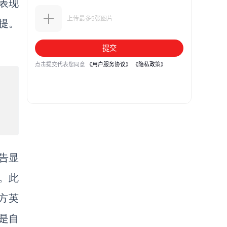
的表现
提。
告显
。此
方英
是自