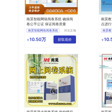
南昊智能网络阅卷系统 确保阅
南昊教
卷公平公证 保证阅卷质量
点进行
南昊智能网络阅卷系统
河北文瀚
南昊教
云教育科
答题卡阅卷
电子评
技发展有
10.50万
10
计算机阅卷
获取底价
高考阅
￥
￥
限公司
互联网阅卷
自动阅
答题卡阅卷系统
考试阅
南昊答题卡阅卷系统 学校模拟
南昊答