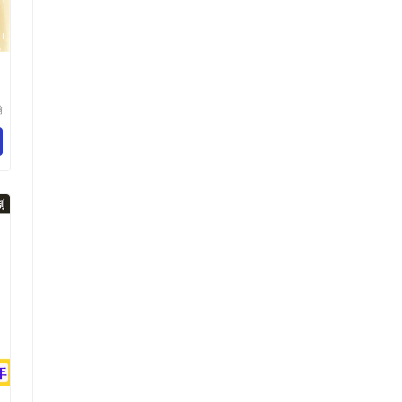
瀚
科
有