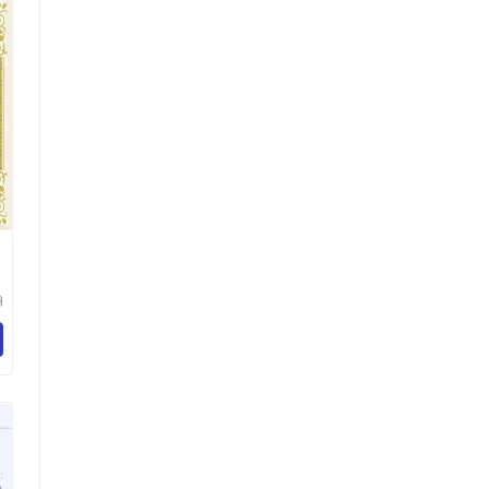
瀚
科
有