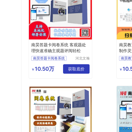
南昊答题卡阅卷系统 客观题处
南昊教
理快速准确主观题评阅轻松
制作灵
南昊答题卡阅卷系统
河北文瀚
南昊教
云教育科
中学网上阅卷
答题卡
技发展有
10.50万
10
教育阅卷系统
获取底价
中学网
￥
￥
限公司
电子评卷系统
教研室
自动阅卷系统
自动阅