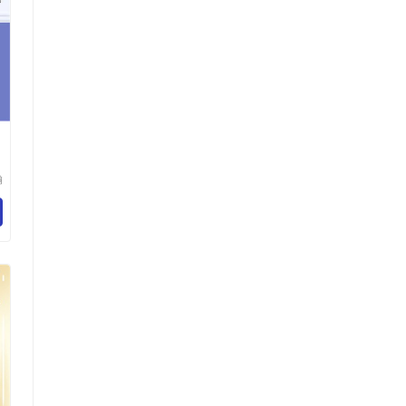
瀚
科
有