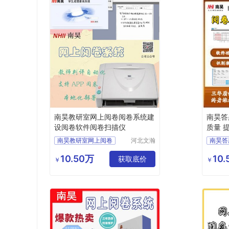
南昊教研室网上阅卷阅卷系统建
南昊答
设阅卷软件阅卷扫描仪
质量 
式
南昊教研室网上阅卷
河北文瀚
南昊答
云教育科
阅卷系统建设
互联网
技发展有
10.50万
10
阅卷软件
阅卷扫描仪
获取底价
考试电
￥
￥
限公司
教研室网上阅卷
教育阅
在线阅