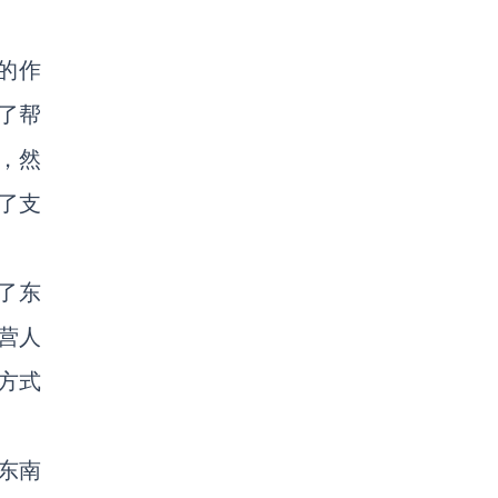
的作
了帮
，然
除了支
立了东
营人
方式
东南